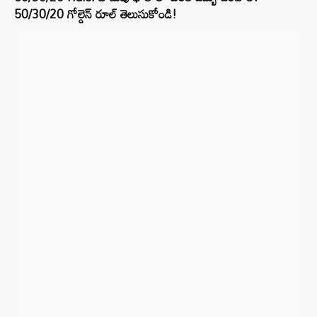
50/30/20 గోల్డెన్ రూల్ తెలుసుకోండి!