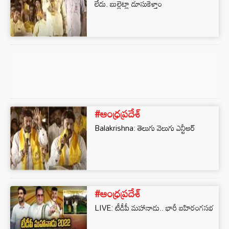
లేదు. బుల్లెట్లా దూసుకెళ్తాం
#ఆంధ్రప్రదేశ్
Balakrishna: తెలుగు వెలుగు ఎన్టీఆర్
#ఆంధ్రప్రదేశ్
LIVE: టీడీపీ మహానాడు.. భారీ బహిరంగసభ