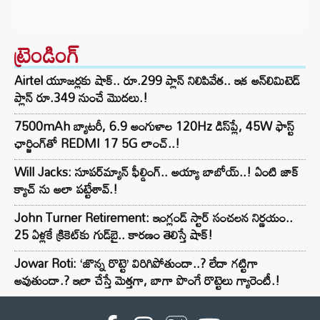
ట్రెండింగ్‌
Airtel యూజర్లకు షాక్.. రూ.299 ప్లాన్ నిలిపివేత.. ఇక అన్‌లిమిటెడ్
ప్లాన్ రూ.349 నుంచే మొదలు.!
7500mAh బ్యాటరీ, 6.9 అంగుళాల 120Hz డిస్‌ప్లే, 45W ఫాస్ట్
ఛార్జింగ్‌తో REDMI 17 5G లాంచ్..!
Will Jacks: సూపర్‌మ్యాన్ ఫీల్డింగ్.. అయ్యా బాబోయ్..! ఏంటి జాక్
క్యాచ్ ను అలా పట్టేశావ్.!
John Turner Retirement: ఇంగ్లండ్ స్టార్ సంచలన నిర్ణయం..
25 ఏళ్లకే క్రికెట్‌కు గుడ్‌బై.. కారణం తెలిస్తే షాక్!
Jowar Roti: ‘జొన్న రొట్టె’ విరిగిపోతుందా..? లేదా గట్టిగా
అవుతుందా.? ఇలా చేస్తే మెత్తగా, బాగా పొంగే రొట్టెలు గ్యారెంటీ.!