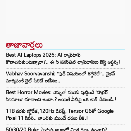
తాజావార్తలు
Best AI Laptops 2026: AI ల్యాప్‌టాప్
కొనాలనుకుంటున్నారా?.. ఈ 5 పవర్‌ఫుల్ ల్యాప్‌టాప్‌లు బెస్ట్ ఆప్షన్స్!
Vaibhav Sooryavanshi: “ఫుడ్ విషయంలో తగ్గేదేలే”.. వైభవ్
సూర్యవంశీ డైట్ సీక్రెట్ ఇదేనట..
Best Horror Movies: వెన్నులో వణుకు పుట్టించే ‘హర్రర్
సినిమాలు’ చూడాలని ఉందా.? అయితే వీటిపై ఒక లుక్ వేయండి.!
1TB వరకు స్టోరేజ్,120Hz డిస్‌ప్లే, Tensor G6తో Google
Pixel 11 సిరీస్.. లాంచ్⁭కు ముందే ధరలు లీక్.!
50/30/20 Rule: పొదుపు ఖాతాలో ఎంత డబ్బు ఉంచాలి?