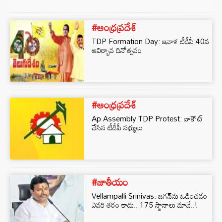
#ఆంధ్రప్రదేశ్
TDP Formation Day: ఇవాళ టీడీపీ 40వ
ఆవిర్భావ దినోత్సవం
#ఆంధ్రప్రదేశ్
Ap Assembly TDP Protest: వాకౌట్
చేసిన టీడీపీ సభ్యులు
#జాతీయం
Vellampalli Srinivas: జగన్‌ను ఓడించడం
ఎవరి తరం కాదు.. 175 స్థానాలు మావే..!