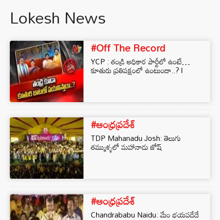
Lokesh News
#Off The Record
YCP : తండ్రి అధికార పార్టీలో ఉంటే…
కూతురు ప్రతిపక్షంలో ఉంటుందా..? l
#ఆంధ్రప్రదేశ్
TDP Mahanadu Josh: తెలుగు
తమ్ముళ్ళలో మహానాడు జోష్
#ఆంధ్రప్రదేశ్
Chandrababu Naidu: మేం భయపడేదే