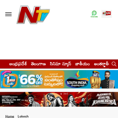
ఆంధ్రప్రదేశ్
తెలంగాణ
సినిమా న్యూస్
జాతీయం
అంతర్జాతీయం
Home
Lokesh