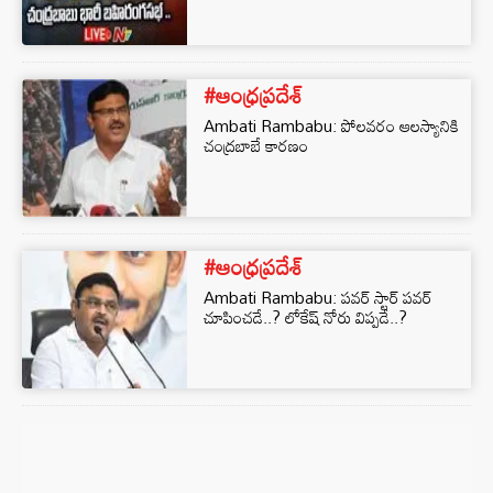
#ఆంధ్రప్రదేశ్
Ambati Rambabu: పోలవరం ఆలస్యానికి
చంద్రబాబే కారణం
#ఆంధ్రప్రదేశ్
Ambati Rambabu: పవర్ స్టార్ పవర్
చూపించడే..? లోకేష్‌ నోరు విప్పడే..?