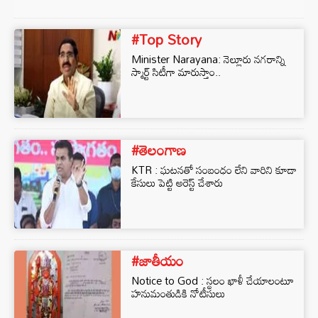
#Top Story
Minister Narayana: నెల్లూరు నగరాన్ని
స్మార్ట్ సిటీగా మారుస్తాం..
#తెలంగాణ
KTR : ఘటనతో సంబంధం లేని వారిని కూడా
కేసులు పెట్టి అరెస్ట్ చేశారు
#జాతీయం
Notice to God : స్థలం ఖాళీ చేయాలంటూ
హనుమంతుడికి నోటీసులు