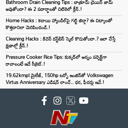
Bathroom Drain Cleaning Tips : బాత్రూమ్ డ్రెయిన్ జామ్
అవుతోందా? ఈ 2 పదార్థాలతో చిటికెలో క్లీన్.!
Home Hacks : కడాయి హ్యాండిల్‌పై గట్టి జిడ్డా? ఈ చిట్కాలతో
కొత్తదానిలా మెరిపించండి.!
Cleaning Hacks : కిచెన్ డస్ట్‌బిన్ స్మెల్ కొడుతోందా.? ఇలా చేస్తే
క్షణాల్లో క్లీన్.!
Pressure Cooker Rice Tips: కుక్కర్‌లో అన్నం పర్ఫెక్ట్‌గా
రావాలంటే ఇదే సీక్రెట్.!
19.62kmpl మైలేజ్, 150hp టర్బో ఇంజిన్‌తో Volkswagen
Virtus Anniversary ఎడిషన్ లాంచ్.. ధర, ఫీచర్లు ఇవే.!