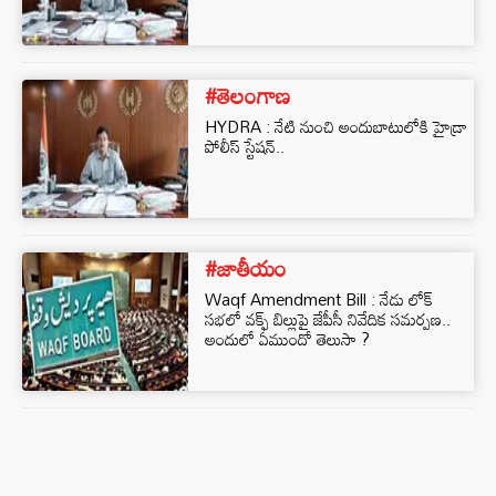
#తెలంగాణ
HYDRA : నేటి నుంచి అందుబాటులోకి హైడ్రా
పోలీస్ స్టేషన్..
#జాతీయం
Waqf Amendment Bill : నేడు లోక్
సభలో వక్ఫ్ బిల్లుపై జేపీసీ నివేదిక సమర్పణ..
అందులో ఏముందో తెలుసా ?