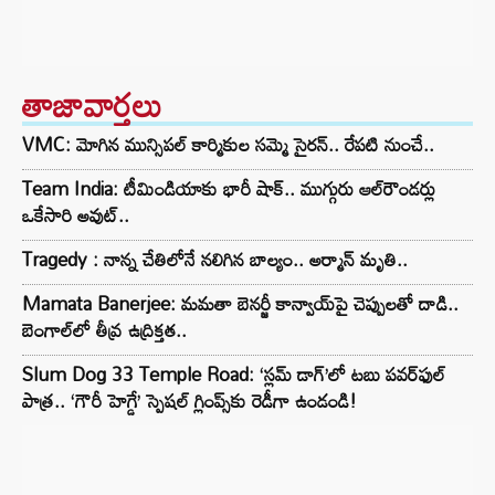
తాజావార్తలు
VMC: మోగిన మున్సిపల్ కార్మికుల సమ్మె సైరన్.. రేపటి నుంచే..
Team India: టీమిండియాకు భారీ షాక్.. ముగ్గురు ఆల్‌రౌండర్లు
ఒకేసారి అవుట్..
Tragedy : నాన్న చేతిలోనే నలిగిన బాల్యం.. అర్మాన్ మృతి..
Mamata Banerjee: మమతా బెనర్జీ కాన్వాయ్‌పై చెప్పులతో దాడి..
బెంగాల్‌లో తీవ్ర ఉద్రిక్తత..
Slum Dog 33 Temple Road: ‘స్లమ్ డాగ్’లో టబు పవర్‌ఫుల్
పాత్ర.. ‘గౌరీ హెగ్డే’ స్పెషల్ గ్లింప్స్‌కు రెడీగా ఉండండి!