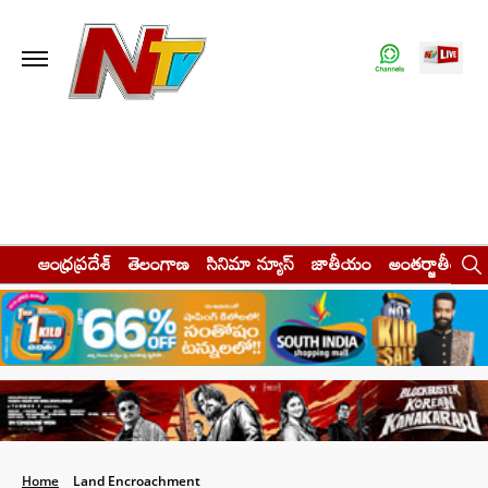
ఆంధ్రప్రదేశ్
తెలంగాణ
సినిమా న్యూస్
జాతీయం
అంతర్జాతీయం
Home
Land Encroachment