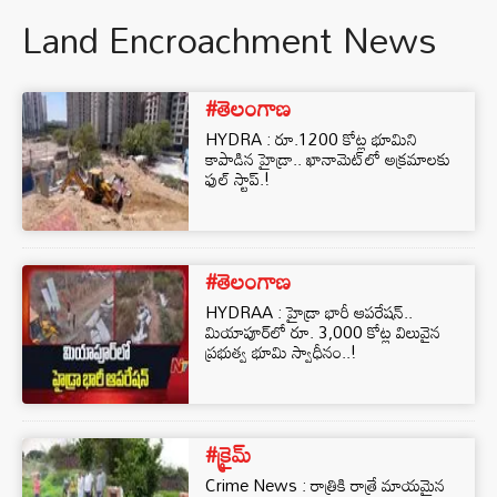
Land Encroachment News
#తెలంగాణ
HYDRA : రూ.1200 కోట్ల భూమిని
కాపాడిన హైడ్రా.. ఖానామెట్‌లో అక్రమాలకు
ఫుల్ స్టాప్.!
#తెలంగాణ
HYDRAA : హైడ్రా భారీ ఆపరేషన్..
మియాపూర్‌లో రూ. 3,000 కోట్ల విలువైన
ప్రభుత్వ భూమి స్వాధీనం..!
#క్రైమ్
Crime News : రాత్రికి రాత్రే మాయమైన