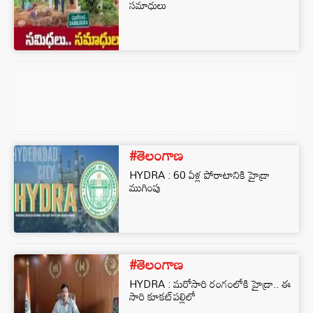
సమాధులు
#తెలంగాణ
HYDRA : 60 ఏళ్ల పోరాటానికి హైడ్రా
ముగింపు
#తెలంగాణ
HYDRA : మరోసారి రంగంలోకి హైడ్రా.. ఈ
సారి కూకట్‌పల్లిలో