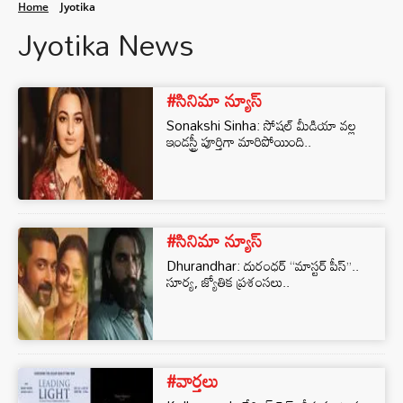
Home
Jyotika
Jyotika News
#సినిమా న్యూస్
Sonakshi Sinha: సోషల్ మీడియా వల్ల
ఇండస్ట్రీ పూర్తిగా మారిపోయింది..
#సినిమా న్యూస్
Dhurandhar: దురంధర్ ‘‘మాస్టర్ పీస్’’..
సూర్య, జ్యోతిక ప్రశంసలు..
#వార్తలు