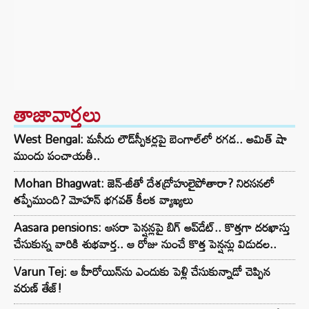
తాజావార్తలు
West Bengal: మసీదు లౌడ్‌స్పీకర్లపై బెంగాల్‌లో రగడ.. అమిత్ షా
ముందు పంచాయతీ..
Mohan Bhagwat: జెన్-జీతో దేశద్రోహులైపోతారా? నిరసనలో
తప్పేముంది? మోహన్ భగవత్ కీలక వ్యాఖ్యలు
Aasara pensions: ఆసరా పెన్షన్లపై బిగ్ అప్‌డేట్.. కొత్తగా దరఖాస్తు
చేసుకున్న వారికి శుభవార్త.. ఆ రోజు నుంచే కొత్త పెన్షన్లు విడుదల..
Varun Tej: ఆ హీరోయిన్‌ను ఎందుకు పెళ్లి చేసుకున్నాడో చెప్పిన
వరుణ్ తేజ్!