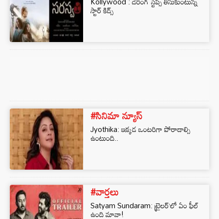
Kollywood : డేరింగ్ స్టెప్స్ తీసుకుంటున్న
స్టార్ కిడ్స్
#సినిమా న్యూస్
Jyothika: ఇక్కడ ఒంటరిగా పోరాడాల్సి
ఉంటుంది..
#వార్తలు
Satyam Sundaram: ట్రైలర్’లో ఏం ఫీల్
ఉంది మావా!