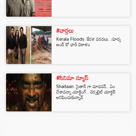
#వార్తలు
Kerala Floods: కేరళ వరదలు.. సూర్య
అండ్ కో భారీ విరాళం
#సినిమా న్యూస్
Shaitaan: సైతాన్ గా మాధవన్.. ఏం
చేశావన్నా యాక్టింగ్.. వెర్సటైల్ యాక్టర్
అనిపించుకున్నావ్