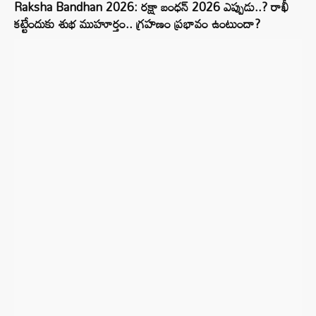
Raksha Bandhan 2026: రక్షా బంధన్ 2026 ఎప్పుడు..? రాఖీ
కట్టేందుకు శుభ ముహూర్తం.. గ్రహణం ప్రభావం ఉంటుందా?