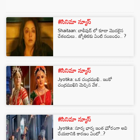
#సినిమా న్యూస్
Shaitaan: బాలీవుడ్ లో కూడా మొదలైన
చేతబడులు.. జ్యోతికకు ఏంటి సంబంధం.. ?
#సినిమా న్యూస్
Jyotika: ఒక చంద్రముఖి.. ఇంకో
చంద్రముఖిని మెచ్చిన వేళ..
#సినిమా న్యూస్
Jyotika: సూర్య భార్య ఇంత ఘోరంగా అవి
చేయడానికి కారణం ఏంటో..?