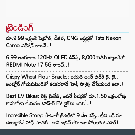
ట్రెండింగ్‌
రూ.9.99 లక్షలకే పెట్రోల్, డీజిల్, CNG ఆప్షన్లతో Tata Nexon
Camo ఎడిషన్ లాంచ్..!
6.99 అంగుళాల 120Hz OLED డిస్‌ప్లే, 8,000mAh బ్యాటరీతో
REDMI Note 17 5G లాంచ్..!
Crispy Wheat Flour Snacks: బయటి జంక్ ఫుడ్‌కి బై..బై..
ఇంట్లోనే గోధుమపిండితో కరకరలాడే హెల్తీ స్నాక్స్ చేసేయండి ఇలా.!
Best EV Bikes: బెస్ట్ మైలేజ్, అదిరే ఫీచర్లతో రూ.1.50 లక్షలలోపు
కొనుగోలు చేయగల టాప్-5 EV బైక్‌లు ఇదిగో..!
Incredible Story: దేశవాళీ క్రికెట్‌లో 9 వేల రన్స్.. టీమిండియా
డెబ్యూలోనే హాఫ్ సెంచరీ.. కానీ అడ్రస్ లేకుండా పోయిన ఓపెనర్!