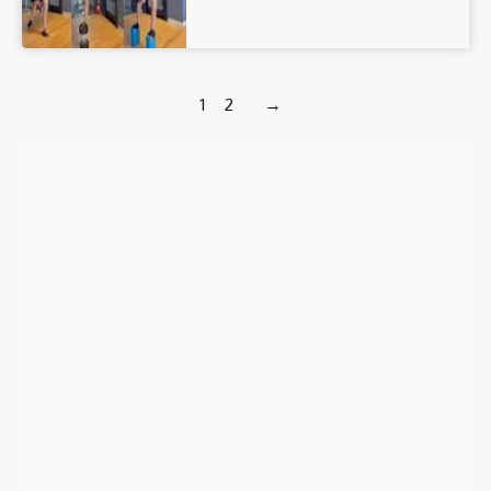
1
2
→