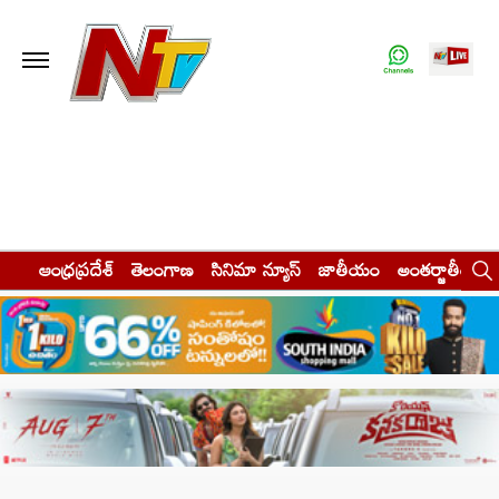
ఆంధ్రప్రదేశ్
తెలంగాణ
సినిమా న్యూస్
జాతీయం
అంతర్జాతీయం