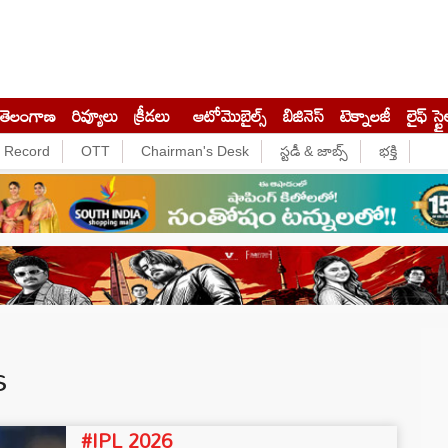
తెలంగాణ
రివ్యూలు
క్రీడలు
ఆటోమొబైల్స్
బిజినెస్‌
టెక్నాలజీ
లైఫ్ స్టై
e Record
OTT
Chairman's Desk
స్టడీ & జాబ్స్
భక్తి
s
#IPL 2026