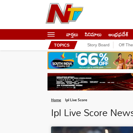
వార్తలు
సినిమాలు
ఆంధ్రప్రదేశ్
Story Board
Off Th
TOPICS
Home
Ipl Live Score
Ipl Live Score New