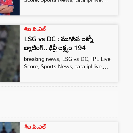
ఆదిలోనే కీలక వికెట్లు…
Lucknow Super Giants, Delhi Capitals,
IPL 2023
#ఐ.పి.ఎల్
LSG vs DC : ముగిసిన లక్నో
బ్యాటింగ్‌.. ఢిల్లీ లక్ష్యం 194
breaking news, LSG vs DC, IPL Live
Score, Sports News, tata ipl live,
Lucknow Super Giants, Delhi Capitals,
IPL 2023
#ఐ.పి.ఎల్