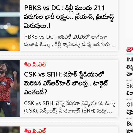
PBKS vs DC : ఢిల్లీ ముందు 211
పరుగుల భారీ లక్ష్యం.. శ్రేయాస్, ప్రియాన్ష్
మెరుపులు.!
PBKS vs DC : ఐపీఎల్ 2026లో భాగంగా
పంజాబ్ కింగ్స్ , ఢిల్లీ క్యాపిటల్స్ మధ్య జరుగుతున్న
త
ఉత్కంఠభరిత పోరులో పంజాబ్ బ్యాటర్లు
శివతాండవం ఆడారు. నిర్ణీత 20 ఓవర్లలో 5 వికెట్ల
IN
#ఐ.పి.ఎల్
నష్టానికి 210 పరుగులు చేసిన పంజాబ్, ఢిల్లీ
టెస్
CSK vs SRH: చపాక్ స్టేడియంలో
ముందు 211 పరుగుల భారీ లక్ష్యాన్ని ఉంచింది.
చూడ
ధర్మశాల పిచ్‌పై బౌలర్లకు కొంత సహకారం
మెరిసిన ఎస్‌ఆర్‌హెచ్ బౌలర్లు.. టార్గెట్
Sto
ఉన్నప్పటికీ, పంజాబ్ బ్యాటర్లు అద్భుతమైన
ఎంతంటే?
విద
హిట్టింగ్‌తో స్కోరు బోర్డును పరుగులు పెట్టించారు.
CSK vs SRH: చెన్నై వేదికగా చెన్నై సూపర్ కింగ్స్
టాస్ ఓడి బ్యాటింగ్‌కు దిగిన…
Off
(CSK), సన్‌రైజర్స్ హైదరాబాద్ (SRH) మధ్య
ఏమై
జరగింది. ఈ మ్యాచ్‌లో టాస్ గెలిచిన SRH జట్టు
Ben
బౌలింగ్ ఎంచుకుంది. ఫలితంగా బ్యాటింగ్
#ఐ.పి.ఎల్
కూర
మొదలుపెట్టిన చెన్నై సూపర్ కింగ్స్ నిర్ణీత 20 ఓవర్లు