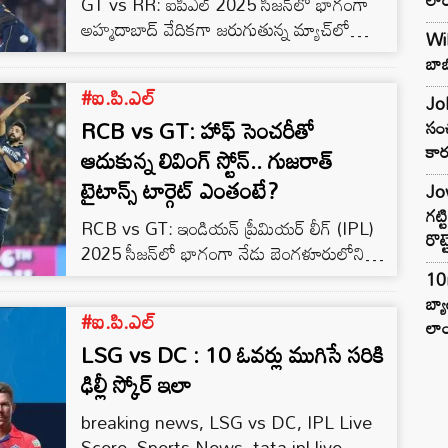
GT vs RR: ఐపీఎల్ 2025 సీజన్‌లో భాగంగా
అహ్మదాబాద్ వేదికగా జరుగుతున్న మ్యాచ్‌లో
Wil
గుజరాత్ టైటాన్స్ భారీ స్కోర్ సాధించింది. టాస్ ఓడి
బాబ
బ్యాటింగ్ చేసిన గుజరాత్ జట్టు నిర్ణీత 20 ఓవర్లలో 6
#ఐ.పి.ఎల్
వికెట్లు కోల్పోయి 217 పరుగులు చేసింది. రాజస్థాన్
Joh
RCB vs GT: హాఫ్ సెంచరీతో
రాయల్స్ కెప్టెన్ సంజూ శాంసన్ టాస్ గెలిచి ఫీల్డింగ్
సంచ
కార
ఎంచుకోగా, గుజరాత్ బ్యాటర్ల మెరుపు ఇన్నింగ్స్‌తో
ఆదుకున్న లివింగ్ స్టోన్.. గుజరాత్
భారీ స్కోరు నమోదు చేయగలిగింది. గుజరాత్
టైటాన్స్ టార్గెట్ ఎంతంటే?
Jow
ఇన్నింగ్స్‌లో సాయి సుదర్శన్ 53 బంతుల్లో 8…
గట్
RCB vs GT: ఇండియన్ ప్రీమియర్ లీగ్ (IPL)
రొట్
2025 సీజన్‌లో భాగంగా నేడు బెంగళూరులోని
చిన్నస్వామి స్టేడియంలో రాయల్ ఛాలెంజర్స్
10
బెంగళూరు (RCB), గుజరాత్ టైటాన్స్ (GT) జట్ల
బ్
#ఐ.పి.ఎల్
మధ్య మ్యాచ్ జరుగుతోంది. టాస్ గెలిచిన గుజరాత్
లాం
LSG vs DC : 10 ఓవర్లు ముగిసే సరికి
టైటాన్స్ బౌలింగ్ ఎంచుకుంది. మొదట బ్యాటింగ్
చేసిన బెంగళూరు జట్టు నిర్ణీత 20 ఓవర్లలో 8 వికెట్లు
ఢిల్లీ స్కోర్‌ ఇలా
కోల్పోయి 169 పరుగులు చేసింది. ఇక మ్యాచ్
breaking news, LSG vs DC, IPL Live
విషయానికి వస్తే.. బెంగళూరు జట్టు బ్యాటింగ్‌లో
Score, Sports News, tata ipl live,