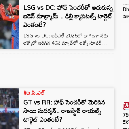
LSG vs DC: హాఫ్ సెంచరీతో ఆదుకున్న
పూర్తికాక ముందే 19.5 ఓవర్లలో 154 పరుగులకే
Dhu
ఆలౌట్ అయింది. చెన్నై జట్టు చివరి 5 ఓవర్లలో
ఐడెన్ మార్క్రామ్ .. ఢిల్లీ క్యాపిటల్స్ టార్గెట్
రికా
కేవలం 30 పరుగులకే 4 వికెట్లు కోల్పోవడంతో..
ఎంతంటే?
తక్కువ స్కోరుకే పరిమితమైంది. అటు SRH…
LSG vs DC: ఐపీఎల్ 2025లో భాగంగా నేడు
లక్నోలో జరిగిన 40వ మ్యాచ్‌లో లక్నో సూపర్
జెయింట్స్ (LSG) మొదట బ్యాటింగ్ చేసి 20
ఓవర్లలో 6 వికెట్ల నష్టానికి 159 పరుగులు చేసింది.
టాస్ గెలిచిన ఢిల్లీ క్యాపిటల్స్ (DC) బౌలింగ్
ఎంచుకోగా.. ముకేష్ కుమార్ అద్భుతమైన
బౌలింగ్‌తో నాలుగు వికెట్లు తీసి లక్నోను తక్కువ
పరుగులకే పరిమితం చేసాడు. ఇక LSG బ్యాటింగ్
#ఐ.పి.ఎల్
విషయానికి వస్తే.. ఒపెనర్లు ఆకట్టుకోగా, తర్వాతి
బ్యాట్స్‌మెన్ అంతగా…
GT vs RR: హాఫ్ సెంచరీతో మెరిసిన
ట్
సాయి సుదర్శన్.. రాజస్థాన్ రాయల్స్
75
టార్గెట్ ఎంతంటే?
డిస
లాం