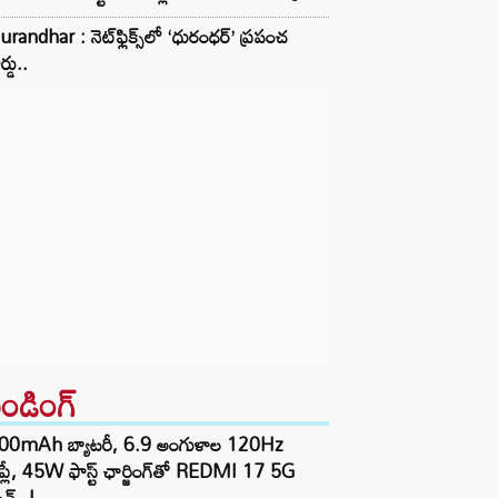
randhar : నెట్‌ఫ్లిక్స్‌లో ‘ధురంధర్’ ప్రపంచ
ర్డు..
రెండింగ్‌
00mAh బ్యాటరీ, 6.9 అంగుళాల 120Hz
్‌ప్లే, 45W ఫాస్ట్ ఛార్జింగ్‌తో REDMI 17 5G
చ్..!