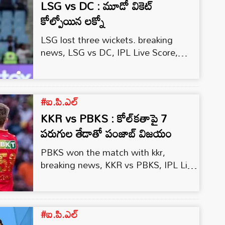
LSG vs DC : మూడో వికెట్‌
కోల్పోయిన లక్నో
LSG lost three wickets. breaking
news, LSG vs DC, IPL Live Score,
Sports News, tata ipl live, Lucknow
Super Giants, Delhi Capitals
#ఐ.పి.ఎల్
KKR vs PBKS : కోల్‌క‌తాపై 7
ప‌రుగుల తేడాతో పంజాబ్ విజ‌యం
PBKS won the match with kkr,
breaking news, KKR vs PBKS, IPL Live
Score, Sports News, tata ipl live, IPL
2023
#ఐ.పి.ఎల్