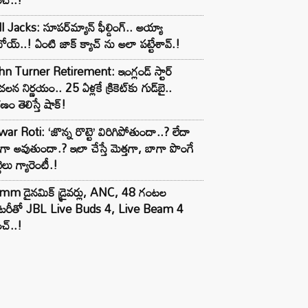
l Jacks: సూపర్‌మ్యాన్ ఫీల్డింగ్.. అయ్యా
ోయ్..! ఏంటి జాక్ క్యాచ్ ను అలా పట్టేశావ్.!
n Turner Retirement: ఇంగ్లండ్ స్టార్
లన నిర్ణయం.. 25 ఏళ్లకే క్రికెట్‌కు గుడ్‌బై..
ణం తెలిస్తే షాక్!
ar Roti: ‘జొన్న రొట్టె’ విరిగిపోతుందా..? లేదా
టిగా అవుతుందా.? ఇలా చేస్తే మెత్తగా, బాగా పొంగే
టెలు గ్యారెంటీ.!
mm డైనమిక్ డ్రైవర్లు, ANC, 48 గంటల
యాటరీతో JBL Live Buds 4, Live Beam 4
చ్..!