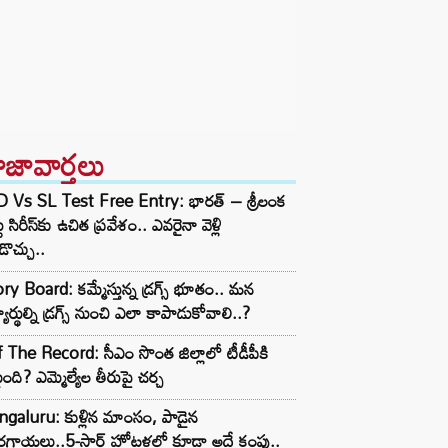
ాజావార్తలు
D Vs SL Test Free Entry: భారత్ – శ్రీలంక
టు సిరీస్‌కు ఉచిత ప్రవేశం.. ఎవరైనా వెళ్లి
ొచ్చు..
ry Board: కమ్మేస్తున్న డ్రగ్స్ భూతం.. మన
్యార్థుల్ని డ్రగ్స్ నుంచి ఎలా కాపాడుకోవాలి..?
 The Record: సీఎం సొంత జిల్లాలో టీడీపీకి
ంది? ఎమ్మెల్యేల తీరుపై చర్చ
galuru: కుళ్లిన మాంసం, పాడైన
గాయలు..5-స్టార్ హోటళ్లలో కూడా అదే కంపు..