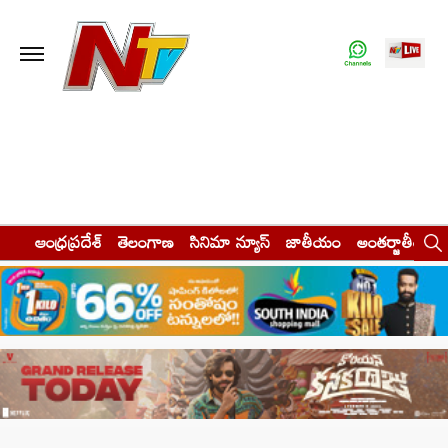
ఆంధ్రప్రదేశ్
తెలంగాణ
సినిమా న్యూస్
జాతీయం
అంతర్జాతీయం