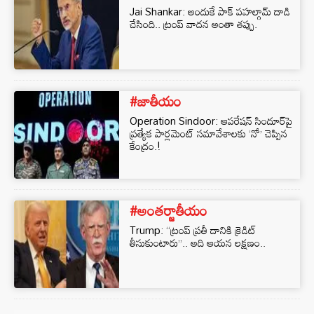
Jai Shankar: అందుకే పాక్ పహల్గామ్ దాడి
చేసింది.. ట్రంప్ వాదన అంతా తప్పు.
#జాతీయం
Operation Sindoor: ఆపరేషన్ సిందూర్‌పై
ప్రత్యేక పార్లమెంట్ సమావేశాలకు ‘నో’ చెప్పిన
కేంద్రం.!
#అంతర్జాతీయం
Trump: ‘‘ట్రంప్ ప్రతీ దానికి క్రెడిట్
తీసుకుంటారు’’.. అది ఆయన లక్షణం..