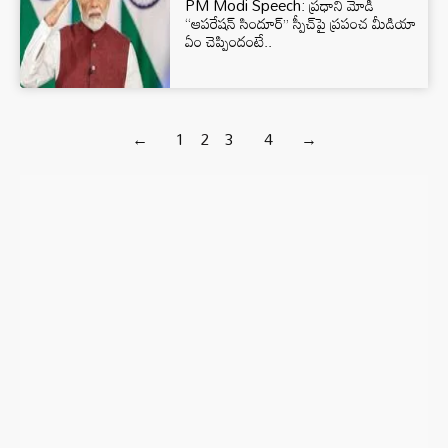
PM Modi Speech: ప్రధాని మోడీ
‘‘ఆపరేషన్ సిందూర్’’ స్పీచ్‌పై ప్రపంచ మీడియా
ఏం చెప్పిందంటే..
←
1
2
3
4
→