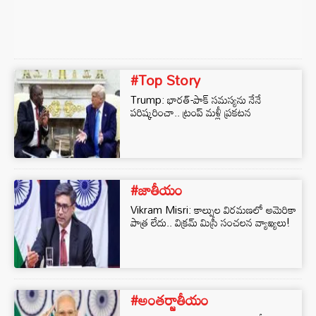
#Top Story
Trump: భారత్-పాక్ సమస్యను నేనే
పరిష్కరించా.. ట్రంప్ మళ్లీ ప్రకటన
#జాతీయం
Vikram Misri: కాల్పుల విరమణలో అమెరికా
పాత్ర లేదు.. విక్రమ్ మిస్రీ సంచలన వ్యాఖ్యలు!
#అంతర్జాతీయం