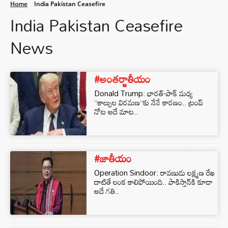
Home
India Pakistan Ceasefire
India Pakistan Ceasefire
News
#అంతర్జాతీయం
Donald Trump: భారత్-పాక్ మధ్య
“కాల్పుల విరమణ”కు నేనే కారణం.. ట్రంప్
నోట అదే మాట..
#జాతీయం
Operation Sindoor: రావణుడు లక్ష్మణ రేఖ
దాటితే లంక కాలిపోయింది.. పాకిస్తాన్‌కి కూడా
అదే గతి..