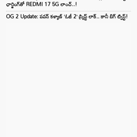
ఛార్జింగ్‌తో REDMI 17 5G లాంచ్..!
OG 2 Update: పవన్ కళ్యాణ్ ‘ఓజీ 2’ స్క్రిప్ట్ లాక్.. కానీ బిగ్ ట్విస్ట్!