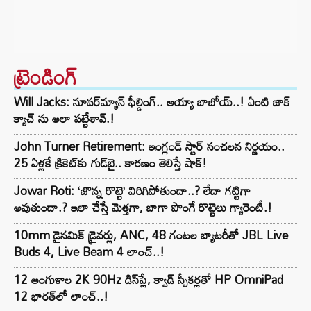
ట్రెండింగ్‌
Will Jacks: సూపర్‌మ్యాన్ ఫీల్డింగ్.. అయ్యా బాబోయ్..! ఏంటి జాక్
క్యాచ్ ను అలా పట్టేశావ్.!
John Turner Retirement: ఇంగ్లండ్ స్టార్ సంచలన నిర్ణయం..
25 ఏళ్లకే క్రికెట్‌కు గుడ్‌బై.. కారణం తెలిస్తే షాక్!
Jowar Roti: ‘జొన్న రొట్టె’ విరిగిపోతుందా..? లేదా గట్టిగా
అవుతుందా.? ఇలా చేస్తే మెత్తగా, బాగా పొంగే రొట్టెలు గ్యారెంటీ.!
10mm డైనమిక్ డ్రైవర్లు, ANC, 48 గంటల బ్యాటరీతో JBL Live
Buds 4, Live Beam 4 లాంచ్..!
12 అంగుళాల 2K 90Hz డిస్‌ప్లే, క్వాడ్ స్పీకర్లతో HP OmniPad
12 భారత్‌లో లాంచ్..!