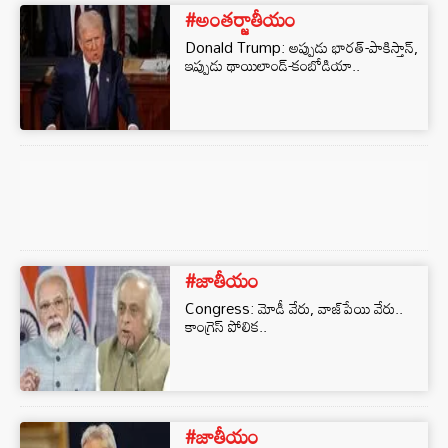
#అంతర్జాతీయం
Donald Trump: అప్పుడు భారత్-పాకిస్తాన్,
ఇప్పుడు థాయిలాండ్-కంబోడియా..
#జాతీయం
Congress: మోడీ వేరు, వాజ్‌పేయి వేరు..
కాంగ్రెస్ పోలిక..
#జాతీయం