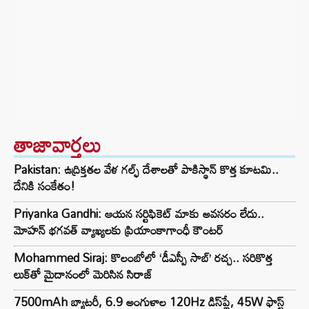
తాజావార్తలు
Pakistan: ఉద్రిక్తతల వేళ గల్ఫ్ దేశాలతో పాకిస్థాన్ కొత్త కూటమి..
దేనికి సంకేతం!
Priyanka Gandhi: ఆయన సర్టిఫికెట్ మాకు అవసరం లేదు..
మోహన్ భగవత్‌ వ్యాఖ్యలకు ప్రియాంకాగాంధీ కౌంటర్
Mohammed Siraj: కొలంబోలో ‘డీఎస్పీ సాబ్’ రచ్చ.. సరికొత్త
లుక్‌తో మైదానంలో మెరిసిన సిరాజ్
7500mAh బ్యాటరీ, 6.9 అంగుళాల 120Hz డిస్‌ప్లే, 45W ఫాస్ట్