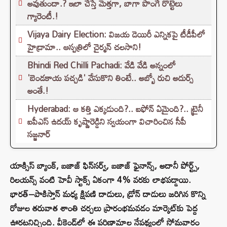
అవుతుందా.? ఇలా చేస్తే మెత్తగా, బాగా పొంగే రొట్టెలు
గ్యారెంటీ.!
Vijaya Dairy Election: విజయ డెయిరీ ఎన్నికపై టీడీపీలో
హైడ్రామా.. ఆస్పత్రిలో చైర్మన్ చలసాని!
Bhindi Red Chilli Pachadi: వేడి వేడి అన్నంలో
'బెండకాయ పచ్చడి' వేసుకొని తింటే.. అబ్బో రుచి అదుర్స్
అంతే.!
Hyderabad: ఆ కత్తి ఎక్కడుంది?.. ఐఫోన్ ఏమైంది?.. ట్రైనీ
ఐపీఎస్ ఉదయ్ కృష్ణారెడ్డిని స్వయంగా విచారించిన సీపీ
సజ్జనార్‌
యాక్సిస్ బ్యాంక్, బజాజ్ ఫిన్‌సర్వ్, బజాజ్ ఫైనాన్స్, అదానీ పోర్ట్స్,
రిలయన్స్ వంటి హెవీ స్టాక్స్ ఏకంగా 4% వరకు లాభపడ్డాయి.
భారత్–పాకిస్తాన్ మధ్య క్షిపణి దాడులు, డ్రోన్ దాడులు జరిగిన కొన్ని
రోజుల తరువాత శాంతి చర్చలు ప్రారంభమవడం మార్కెట్‌కు పెద్ద
ఊరటనిచ్చింది. వీకెండ్‌లో ఈ పరిణామాల నేపథ్యంలో సోమవారం