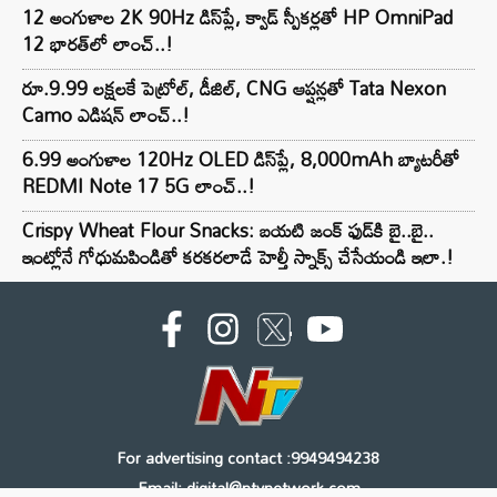
12 అంగుళాల 2K 90Hz డిస్‌ప్లే, క్వాడ్ స్పీకర్లతో HP OmniPad
12 భారత్‌లో లాంచ్..!
రూ.9.99 లక్షలకే పెట్రోల్, డీజిల్, CNG ఆప్షన్లతో Tata Nexon
Camo ఎడిషన్ లాంచ్..!
6.99 అంగుళాల 120Hz OLED డిస్‌ప్లే, 8,000mAh బ్యాటరీతో
REDMI Note 17 5G లాంచ్..!
Crispy Wheat Flour Snacks: బయటి జంక్ ఫుడ్‌కి బై..బై..
ఇంట్లోనే గోధుమపిండితో కరకరలాడే హెల్తీ స్నాక్స్ చేసేయండి ఇలా.!
For advertising contact :9949494238
Email: digital@ntvnetwork.com