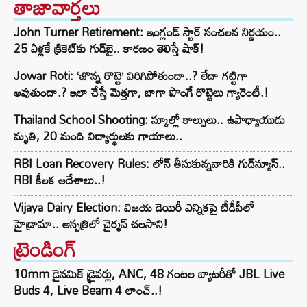
తాజావార్తలు
John Turner Retirement: ఇంగ్లండ్ స్టార్ సంచలన నిర్ణయం..
25 ఏళ్లకే క్రికెట్‌కు గుడ్‌బై.. కారణం తెలిస్తే షాక్!
Jowar Roti: ‘జొన్న రొట్టె’ విరిగిపోతుందా..? లేదా గట్టిగా
అవుతుందా.? ఇలా చేస్తే మెత్తగా, బాగా పొంగే రొట్టెలు గ్యారెంటీ.!
Thailand School Shooting: స్కూల్లో కాల్పులు.. ఉపాధ్యాయుడు
మృతి, 20 మంది విద్యార్థులకు గాయాలు..
RBI Loan Recovery Rules: లోన్ తీసుకున్నవారికి గుడ్‌న్యూస్..
RBI కీలక ఆదేశాలు..!
Vijaya Dairy Election: విజయ డెయిరీ ఎన్నికపై టీడీపీలో
హైడ్రామా.. ఆస్పత్రిలో చైర్మన్ చలసాని!
ట్రెండింగ్‌
10mm డైనమిక్ డ్రైవర్లు, ANC, 48 గంటల బ్యాటరీతో JBL Live
Buds 4, Live Beam 4 లాంచ్..!