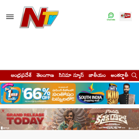
ఆంధ్రప్రదేశ్
తెలంగాణ
సినిమా న్యూస్
జాతీయం
అంతర్జాతీయం