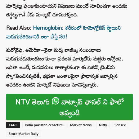
మార్కెట్లు పుంజుకుంటాయని నిపుణులు ముందే సూచించగా అందుకు
తగ్గట్టుగానే నేడు మార్కెట్ దూసుకెళ్తుంది.
Read Also:
Hemoglobin: శరీరంలో హిమోగ్లోబిన్ స్థాయిని
మెరుగుపరచడానికి ఇలా చేస్తే సరి!
మరోవైపు, అమెరికా–చైనా మధ్య వాణిజ్య సంబంధాలు
మెరుగుపడుతుండటం కూడా ప్రపంచ మార్కెట్‌కు మద్దతు ఇస్తోంది.
ఇదిలా ఉంటే, మదుపరులు తాత్కాలికంగా ఈ బులిష్ ట్రెండ్‌ను
స్వాగతించినప్పటికీ, భద్రతా అంశాలపైనా ప్రాధాన్యత ఇవ్వాల్సిన
అవసరం ఉందని మార్కెట్ నిపుణులు సూచిస్తున్నారు.
NTV తెలుగు
వాట్సాప్ ఛానల్ ని ఫాలో
అవ్వండి
TAGS
India pakistan ceasefire
Market News
Nifty
Sensex
Stock Market Rally