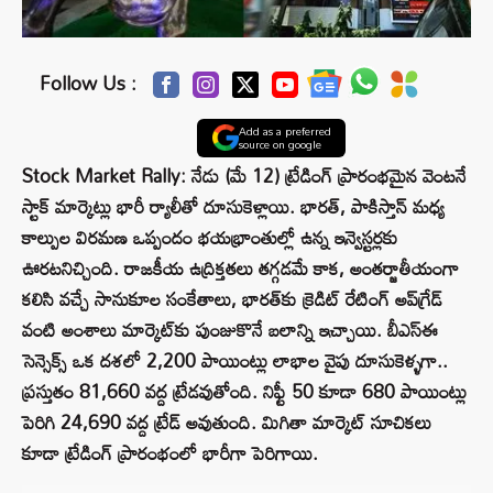
Follow Us :
Add as a preferred
source on google
Stock Market Rally: నేడు (మే 12) ట్రేడింగ్ ప్రారంభమైన వెంటనే
స్టాక్ మార్కెట్లు భారీ ర్యాలీతో దూసుకెళ్లాయి. భారత్, పాకిస్తాన్ మధ్య
కాల్పుల విరమణ ఒప్పందం భయభ్రాంతుల్లో ఉన్న ఇన్వెస్టర్లకు
ఊరటనిచ్చింది. రాజకీయ ఉద్రిక్తతలు తగ్గడమే కాక, అంతర్జాతీయంగా
కలిసి వచ్చే సానుకూల సంకేతాలు, భారత్‌కు క్రెడిట్ రేటింగ్ అప్‌గ్రేడ్
వంటి అంశాలు మార్కెట్‌కు పుంజుకొనే బలాన్ని ఇచ్చాయి. బీఎస్ఈ
సెన్సెక్స్ ఒక దశలో 2,200 పాయింట్లు లాభాల వైపు దూసుకెళ్ళగా..
ప్రస్తుతం 81,660 వద్ద ట్రేడవుతోంది. నిఫ్టీ 50 కూడా 680 పాయింట్లు
పెరిగి 24,690 వద్ద ట్రేడ్ అవుతుంది. మిగితా మార్కెట్ సూచికలు
కూడా ట్రేడింగ్ ప్రారంభంలో భారీగా పెరిగాయి.