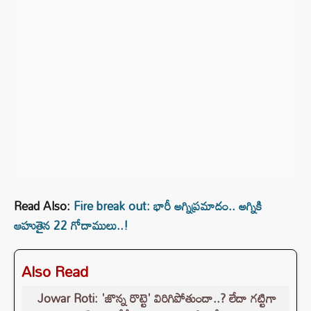
Read Also:
Fire break out: భారీ అగ్నిప్రమాదం.. అగ్నికి
ఆహుతైన 22 గోదాములు..!
Also Read
Jowar Roti: 'జొన్న రొట్టె' విరిగిపోతుందా..? లేదా గట్టిగా