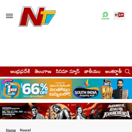
ఆంధ్రప్రదేశ్
తెలంగాణ
సినిమా న్యూస్
జాతీయం
అంతర్జాతీయం
Home
Hostel