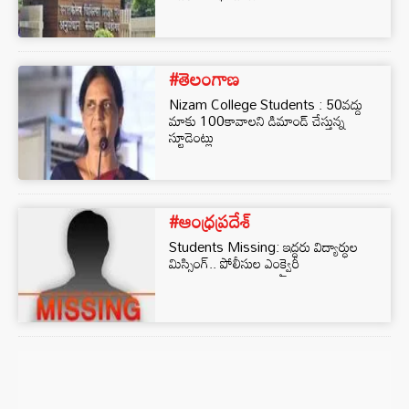
#తెలంగాణ
Nizam College Students : 50వద్దు
మాకు 100కావాలని డిమాండ్ చేస్తున్న
స్టూడెంట్లు
#ఆంధ్రప్రదేశ్
Students Missing: ఇద్దరు విద్యార్ధుల
మిస్సింగ్.. పోలీసుల ఎంక్వైరీ