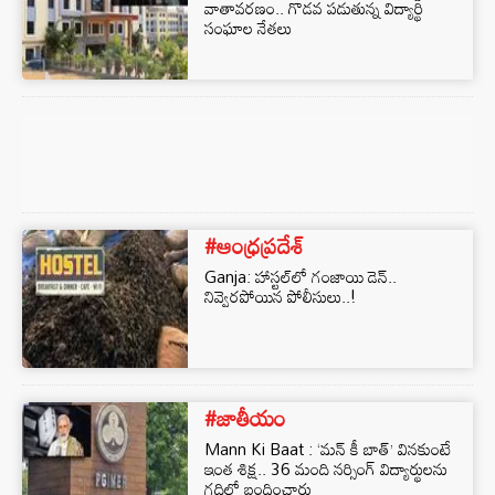
వాతావరణం.. గొడవ పడుతున్న విద్యార్థి
సంఘాల నేతలు
#ఆంధ్రప్రదేశ్
Ganja: హాస్టల్‌లో గంజాయి డెన్..
నివ్వెరపోయిన పోలీసులు..!
#జాతీయం
Mann Ki Baat : ‘మన్ కీ బాత్’ వినకుంటే
ఇంత శిక్ష.. 36 మంది నర్సింగ్ విద్యార్థులను
గదిలో బంధించారు