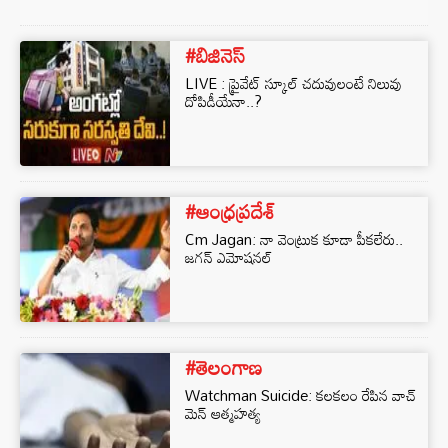
#బిజినెస్‌
LIVE : ప్రైవేట్ స్కూల్ చదువులంటే నిలువు
దోపిడీయేనా..?
#ఆంధ్రప్రదేశ్
Cm Jagan: నా వెంట్రుక కూడా పీకలేరు..
జగన్ ఎమోషనల్
#తెలంగాణ
Watchman Suicide: కలకలం రేపిన వాచ్
మెన్ ఆత్మహత్య