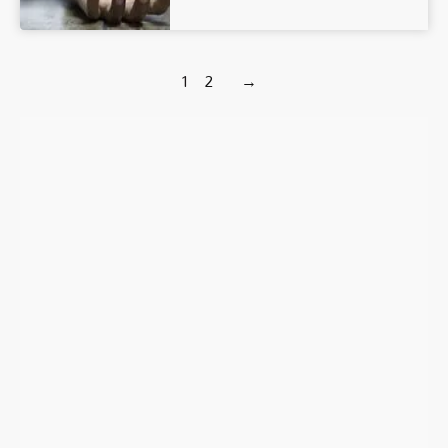
1
2
→