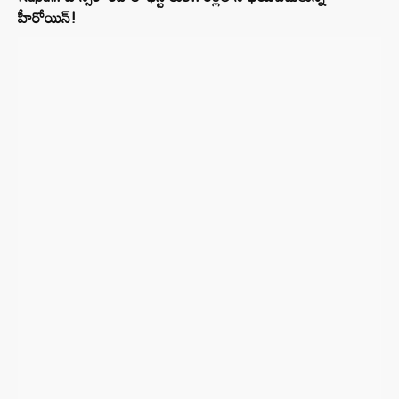
హీరోయిన్!