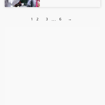
1
2
3
…
6
→