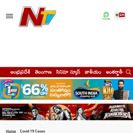
ఆంధ్రప్రదేశ్
తెలంగాణ
సినిమా న్యూస్
జాతీయం
అంతర్జాతీయం
Home
Covid 19 Cases