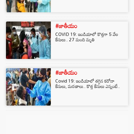
#జాతీయం
COVID 19: ఇండియాలో కొత్తగా 5 వేల
కేసులు.. 27 మంది మృతి
#జాతీయం
Covid 19: ఇండియాలో తగ్గిన కరోనా
కేసులు, మరణాలు.. కొత్త కేసులు ఎన్నంటే..