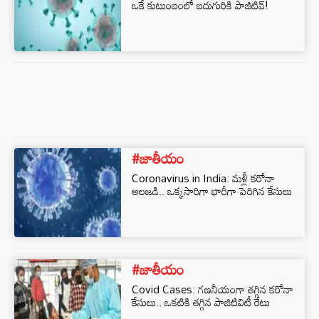
ఒకే కుటుంబంలో ఐదుగురికి పాజిటివ్!
#జాతీయం
Coronavirus in India: మళ్లీ కరోనా
అలజడి.. ఒక్కసారిగా భారీగా పెరిగిన కేసులు
#జాతీయం
Covid Cases: గణనీయంగా తగ్గిన కరోనా
కేసులు.. ఒకటికి తగ్గిన పాజిటివిటీ రేటు