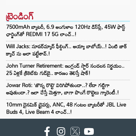
ట్రెండింగ్‌
7500mAh బ్యాటరీ, 6.9 అంగుళాల 120Hz డిస్‌ప్లే, 45W ఫాస్ట్
ఛార్జింగ్‌తో REDMI 17 5G లాంచ్..!
Will Jacks: సూపర్‌మ్యాన్ ఫీల్డింగ్.. అయ్యా బాబోయ్..! ఏంటి జాక్
క్యాచ్ ను అలా పట్టేశావ్.!
John Turner Retirement: ఇంగ్లండ్ స్టార్ సంచలన నిర్ణయం..
25 ఏళ్లకే క్రికెట్‌కు గుడ్‌బై.. కారణం తెలిస్తే షాక్!
Jowar Roti: ‘జొన్న రొట్టె’ విరిగిపోతుందా..? లేదా గట్టిగా
అవుతుందా.? ఇలా చేస్తే మెత్తగా, బాగా పొంగే రొట్టెలు గ్యారెంటీ.!
10mm డైనమిక్ డ్రైవర్లు, ANC, 48 గంటల బ్యాటరీతో JBL Live
Buds 4, Live Beam 4 లాంచ్..!