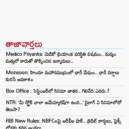
తాజావార్తలు
Medico Priyanka: మెడికో ప్రియాంక పరిస్థితి విషమం.. మద్యం
మత్తులో కారుతో తొక్కించిన ఉన్మాదులు..
Monsoon: హిందూ మహాసముద్రంలో భారీ మేఘం.. భారీ వర్షాలు
కురిసే అవకాశం
Box Office : సెప్టెంబర్‌లో సినిమా జాతర.. గెలిచేది ఎవరు.?
NTR: ‘మీ స్ట్రోక్ చాలా అమేచ్యూరిష్‌గా ఉంది..’ డైలాగ్ ఏ సినిమాలోదో
తెలుసా?
RBI New Rules: NBFCలపై ఆర్‌బీఐ షాక్.. క్రెడిట్ కార్డులు, ఫ్లెక్సీ
లోన్లకు కఠిన ఆంక్షలు