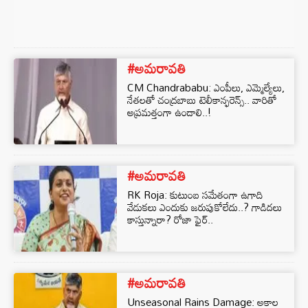
#అమరావతి
CM Chandrababu: ఎంపీలు, ఎమ్మెల్యేలు,
నేతలతో చంద్రబాబు టెలీకాన్ఫరెన్స్.. వారితో
అప్రమత్తంగా ఉండాలి..!
#అమరావతి
RK Roja: కుటుంబ సమేతంగా ఉగాది
వేడుకలు ఎందుకు జరుపుకోలేదు..? గాడిదలు
కాస్తున్నారా? రోజా ఫైర్‌..
#అమరావతి
Unseasonal Rains Damage: అకాల