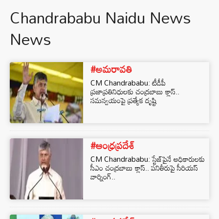
Chandrababu Naidu News
News
#అమరావతి
CM Chandrababu: టీడీపీ
ప్రజాప్రతినిధులకు చంద్రబాబు క్లాస్..
సమన్వయంపై ప్రత్యేక దృష్టి
#ఆంధ్రప్రదేశ్
CM Chandrababu: స్టేజ్‌పైనే అధికారులకు
సీఎం చంద్రబాబు క్లాస్.. పనితీరుపై సీరియస్‌
వార్నింగ్..