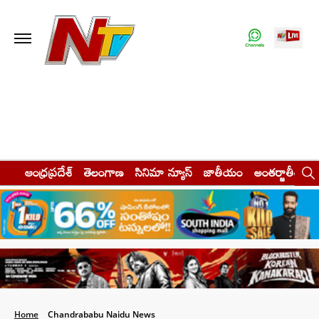
ఆంధ్రప్రదేశ్
తెలంగాణ
సినిమా న్యూస్
జాతీయం
అంతర్జాతీయం
Home
Chandrababu Naidu News