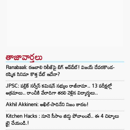
తాజావార్తలు
Ranabaali: రణబాలి రిలీజ్‌పై బిగ్ అప్‌డేట్! విజయ్ దేవరకొండ-
రష్మిక సినిమా కొత్త డేట్ ఇదేనా?
JPSC: పబ్లిక్ సర్వీస్ కమిషన్ సభ్యుల రాజీనామా.. 13 పరీక్షల్లో
అక్రమాలు.. రాంచీకి వేలాదిగా తరలి వెళ్లిన విద్యార్థులు..
Akhil Akkineni: అఖిల్-సాదినేని నిజం కాదట!
Kitchen Hacks : నూనె సీసాల జిడ్డు పోవాలంటే.. ఈ 4 చిట్కాలు
ట్రై చేయండి.!