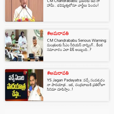
CM Chandrababu: ప్రజలకు ఇదే నా
హామీ.. భవిష్యత్తులోనూ చార్జీలు పెంచం!
#అమరావతి
CM Chandrababu Serious Warning:
మంత్రులకు సీఎం సీరియస్‌ వార్నింగ్.. కీలక
సమాచారం ఎలా లీక్‌ అయ్యింది..?
#అమరావతి
YS Jagan Padayatra: వచ్చే సంవత్సరం
నా పాదయాత్ర.. ఇక, చంద్రబాబుకి ప్రతిరోజూ
సినిమా చూపిస్తాం..!