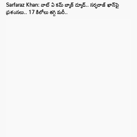
Sarfaraz Khan: వాట్ ఏ కమ్ బ్యాక్ డ్యూడ్.. సర్ఫరాజ్ ఖాన్‌పై
ప్రశంసలు.. 17 కిలోలు తగ్గి మరీ..