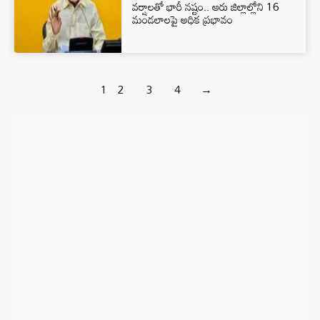
వర్షాలతో భారీ నష్టం.. ఆరు జిల్లాల్లోని 16
మండలాలపై అధిక ప్రభావం
1
2
3
4
→