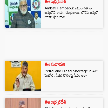
#ఆంధ్రప్రదేశ్
Ambati Rambabu: అమరావతి నా
జన్మలోనే కాదు.. చంద్రబాబు, లోకేష్ జన్మలో
కూడా పూర్తి కాదు..!
#అమరావతి
Petrol and Diesel Shortage in AP:
పెట్రోల్, డీజిల్ కొరతపై సీఎం ఆరా
#ఆంధ్రప్రదేశ్