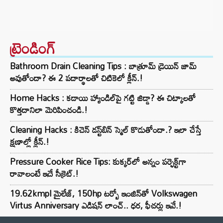
ట్రెండింగ్‌
Bathroom Drain Cleaning Tips : బాత్రూమ్ డ్రెయిన్ జామ్
అవుతోందా? ఈ 2 పదార్థాలతో చిటికెలో క్లీన్.!
Home Hacks : కడాయి హ్యాండిల్‌పై గట్టి జిడ్డా? ఈ చిట్కాలతో
కొత్తదానిలా మెరిపించండి.!
Cleaning Hacks : కిచెన్ డస్ట్‌బిన్ స్మెల్ కొడుతోందా.? ఇలా చేస్తే
క్షణాల్లో క్లీన్.!
Pressure Cooker Rice Tips: కుక్కర్‌లో అన్నం పర్ఫెక్ట్‌గా
రావాలంటే ఇదే సీక్రెట్.!
19.62kmpl మైలేజ్, 150hp టర్బో ఇంజిన్‌తో Volkswagen
Virtus Anniversary ఎడిషన్ లాంచ్.. ధర, ఫీచర్లు ఇవే.!