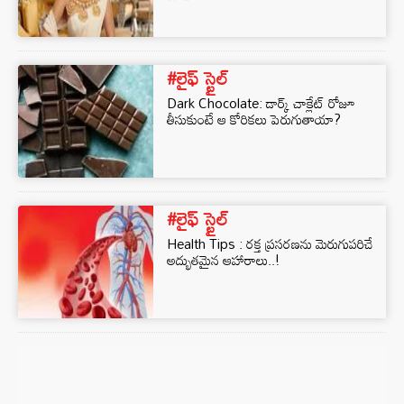
#లైఫ్ స్టైల్
Dark Chocolate: డార్క్ చాక్లేట్ రోజూ
తీసుకుంటే ఆ కోరికలు పెరుగుతాయా?
#లైఫ్ స్టైల్
Health Tips : రక్త ప్రసరణను మెరుగుపరిచే
అద్భుతమైన ఆహారాలు..!