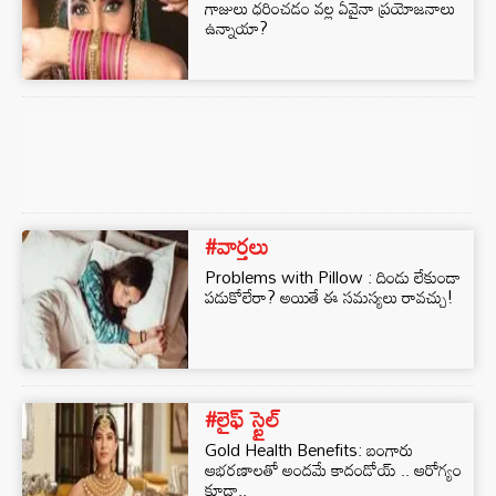
గాజులు ధరించడం వల్ల ఏవైనా ప్రయోజనాలు
ఉన్నాయా?
#వార్తలు
Problems with Pillow : దిండు లేకుండా
పడుకోలేరా? అయితే ఈ సమస్యలు రావచ్చు!
#లైఫ్ స్టైల్
Gold Health Benefits: బంగారు
ఆభరణాలతో అందమే కాదండోయ్ .. ఆరోగ్యం
కూడా..