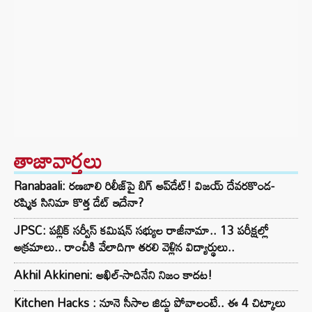
తాజావార్తలు
Ranabaali: రణబాలి రిలీజ్‌పై బిగ్ అప్‌డేట్! విజయ్ దేవరకొండ-
రష్మిక సినిమా కొత్త డేట్ ఇదేనా?
JPSC: పబ్లిక్ సర్వీస్ కమిషన్ సభ్యుల రాజీనామా.. 13 పరీక్షల్లో
అక్రమాలు.. రాంచీకి వేలాదిగా తరలి వెళ్లిన విద్యార్థులు..
Akhil Akkineni: అఖిల్-సాదినేని నిజం కాదట!
Kitchen Hacks : నూనె సీసాల జిడ్డు పోవాలంటే.. ఈ 4 చిట్కాలు