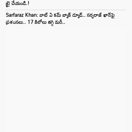
ట్రై చేయండి.!
Sarfaraz Khan: వాట్ ఏ కమ్ బ్యాక్ డ్యూడ్.. సర్ఫరాజ్ ఖాన్‌పై
ప్రశంసలు.. 17 కిలోలు తగ్గి మరీ..