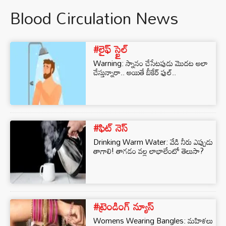
Blood Circulation News
#లైఫ్ స్టైల్
Warning: స్నానం చేసేటపుడు మొదట అలా
చేస్తున్నారా.. అయితే బీకేర్ ఫుల్..
#ఫిట్ నెస్
Drinking Warm Water: వేడి నీరు ఎప్పుడు
తాగాలి! తాగడం వల్ల లాభాలేంటో తెలుసా?
#ట్రెండింగ్ న్యూస్
Womens Wearing Bangles: మహిళలు