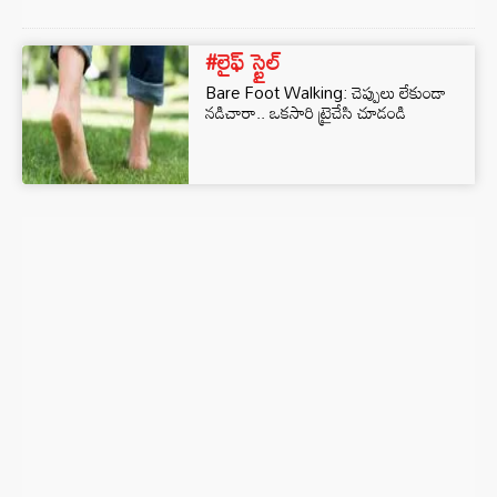
#లైఫ్ స్టైల్
Bare Foot Walking: చెప్పులు లేకుండా
నడిచారా.. ఒకసారి ట్రైచేసి చూడండి