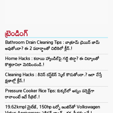
ట్రెండింగ్‌
Bathroom Drain Cleaning Tips : బాత్రూమ్ డ్రెయిన్ జామ్
అవుతోందా? ఈ 2 పదార్థాలతో చిటికెలో క్లీన్.!
Home Hacks : కడాయి హ్యాండిల్‌పై గట్టి జిడ్డా? ఈ చిట్కాలతో
కొత్తదానిలా మెరిపించండి.!
Cleaning Hacks : కిచెన్ డస్ట్‌బిన్ స్మెల్ కొడుతోందా.? ఇలా చేస్తే
క్షణాల్లో క్లీన్.!
Pressure Cooker Rice Tips: కుక్కర్‌లో అన్నం పర్ఫెక్ట్‌గా
రావాలంటే ఇదే సీక్రెట్.!
19.62kmpl మైలేజ్, 150hp టర్బో ఇంజిన్‌తో Volkswagen
Virtus Anniversary ఎడిషన్ లాంచ్.. ధర, ఫీచర్లు ఇవే.!