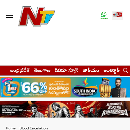
ఆంధ్రప్రదేశ్
తెలంగాణ
సినిమా న్యూస్
జాతీయం
అంతర్జాతీయం
Home
Blood Circulation