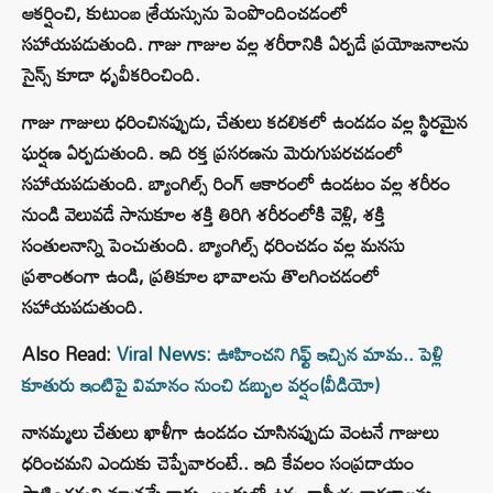
ఆకర్షించి, కుటుంబ శ్రేయస్సును పెంపొందించడంలో
సహాయపడుతుంది. గాజు గాజుల వల్ల శరీరానికి ఏర్పడే ప్రయోజనాలను
సైన్స్ కూడా ధృవీకరించింది.
గాజు గాజులు ధరించినప్పుడు, చేతులు కదలికలో ఉండడం వల్ల స్థిరమైన
ఘర్షణ ఏర్పడుతుంది. ఇది రక్త ప్రసరణను మెరుగుపరచడంలో
సహాయపడుతుంది. బ్యాంగిల్స్ రింగ్ ఆకారంలో ఉండటం వల్ల శరీరం
నుండి వెలువడే సానుకూల శక్తి తిరిగి శరీరంలోకి వెళ్లి, శక్తి
సంతులనాన్ని పెంచుతుంది. బ్యాంగిల్స్ ధరించడం వల్ల మనసు
ప్రశాంతంగా ఉండి, ప్రతికూల భావాలను తొలగించడంలో
సహాయపడుతుంది.
Also Read:
Viral News: ఊహించని గిఫ్ట్‌ ఇచ్చిన మామ.. పెళ్లి
కూతురు ఇంటిపై విమానం నుంచి డబ్బుల వర్షం(వీడియో)
నానమ్మలు చేతులు ఖాళీగా ఉండడం చూసినప్పుడు వెంటనే గాజులు
ధరించమని ఎందుకు చెప్పేవారంటే.. ఇది కేవలం సంప్రదాయం