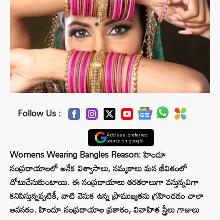
Follow Us :
Add as a preferred
source on google
Womens Wearing Bangles Reason: హిందూ
సంప్రదాయాలలో అనేక విశ్వాసాలు, నమ్మకాలు మన జీవితంలో
చోటుచేసుకుంటాయి. ఈ సంప్రదాయాలు తరతరాలుగా వస్తున్నవిగా
కనిపిస్తున్నప్పటికీ, వాటి వెనుక ఉన్న ప్రాముఖ్యతను గ్రహించడం చాలా
అవసరం. హిందూ సంప్రదాయాల ప్రకారం, వివాహిత స్త్రీలు గాజులు