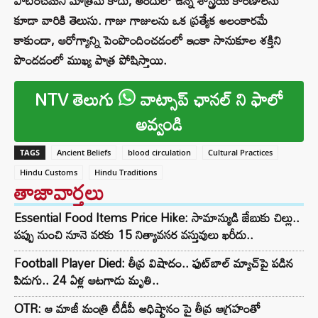
పాటించమని మాత్రమే కాదు, అందులో ఉన్న శాస్త్రీయ కారణాలను
కూడా వారికి తెలుసు. గాజు గాజులను ఒక ప్రత్యేక అలంకారమే
కాకుండా, ఆరోగ్యాన్ని పెంపొందించడంలో ఇంకా సానుకూల శక్తిని
పొందడంలో ముఖ్య పాత్ర పోషిస్తాయి.
NTV తెలుగు
వాట్సాప్ ఛానల్ ని ఫాలో
అవ్వండి
TAGS
Ancient Beliefs
blood circulation
Cultural Practices
Hindu Customs
Hindu Traditions
తాజావార్తలు
Essential Food Items Price Hike: సామాన్యుడి జేబుకు చిల్లు..
పప్పు నుంచి నూనె వరకు 15 నిత్యావసర వస్తువులు ఖరీదు..
Football Player Died: తీవ్ర విషాదం.. ఫుట్‌బాల్ మ్యాచ్‌పై పడిన
పిడుగు.. 24 ఏళ్ల ఆటగాడు మృతి..
OTR: ఆ మాజీ మంత్రి టీడీపీ అధిష్టానం పై తీవ్ర ఆగ్రహంతో