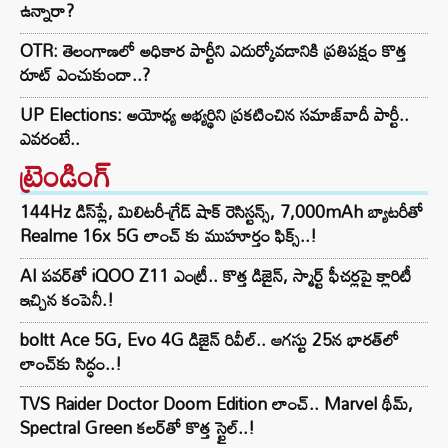
ఉన్నారా?
OTR: తెలంగాణలో అధికార పార్టీని ఎదుర్కోవడానికి ప్రతిపక్షం కొత్త
రూట్‌ ఎంచుకుందా..?
UP Elections: అయోధ్య అభ్యర్థిని ప్రకటించిన సమాజ్‌వాదీ పార్టీ..
ఎవరంటే..
ట్రెండింగ్‌
144Hz డిస్‌ప్లే, మిలిటరీ-గ్రేడ్ షాక్ రెసిస్టన్స్, 7,000mAh బ్యాటరీతో
Realme 16x 5G లాంచ్ కు ముహూర్తం ఫిక్స్..!
AI పవర్‌తో iQOO Z11 ఎంట్రీ.. కొత్త డిజైన్, స్మార్ట్ ఫీచర్లపై క్లారిటీ
ఇచ్చిన కంపెనీ.!
boltt Ace 5G, Evo 4G డిజైన్ రివీల్.. ఆగస్టు 25న భారత్‌లో
లాంచ్‌కు సిద్ధం..!
TVS Raider Doctor Doom Edition లాంచ్.. Marvel థీమ్,
Spectral Green కలర్‌తో కొత్త స్టైల్..!