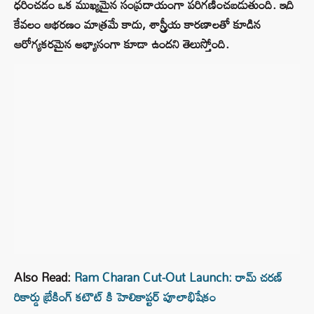
ధరించడం ఒక ముఖ్యమైన సంప్రదాయంగా పరిగణించబడుతుంది. ఇది
కేవలం ఆభరణం మాత్రమే కాదు, శాస్త్రీయ కారణాలతో కూడిన
ఆరోగ్యకరమైన అభ్యాసంగా కూడా ఉందని తెలుస్తోంది.
Also Read:
Ram Charan Cut-Out Launch: రామ్ చరణ్
రికార్డు బ్రేకింగ్ కటౌట్ కి హెలికాప్టర్ పూలాభిషేకం