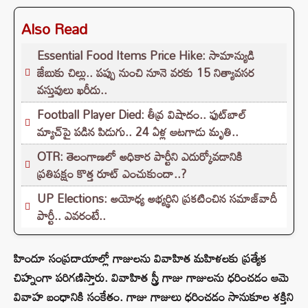
Also Read
Essential Food Items Price Hike: సామాన్యుడి
జేబుకు చిల్లు.. పప్పు నుంచి నూనె వరకు 15 నిత్యావసర
వస్తువులు ఖరీదు..
Football Player Died: తీవ్ర విషాదం.. ఫుట్‌బాల్
మ్యాచ్‌పై పడిన పిడుగు.. 24 ఏళ్ల ఆటగాడు మృతి..
OTR: తెలంగాణలో అధికార పార్టీని ఎదుర్కోవడానికి
ప్రతిపక్షం కొత్త రూట్‌ ఎంచుకుందా..?
UP Elections: అయోధ్య అభ్యర్థిని ప్రకటించిన సమాజ్‌వాదీ
పార్టీ.. ఎవరంటే..
హిందూ సంప్రదాయాల్లో గాజులను వివాహిత మహిళలకు ప్రత్యేక
చిహ్నంగా పరిగణిస్తారు. వివాహిత స్త్రీ గాజు గాజులను ధరించడం ఆమె
వివాహ బంధానికి సంకేతం. గాజు గాజులు ధరించడం సానుకూల శక్తిని