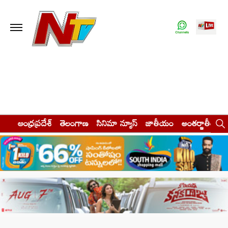
ఆంధ్రప్రదేశ్
తెలంగాణ
సినిమా న్యూస్
జాతీయం
అంతర్జాతీయం