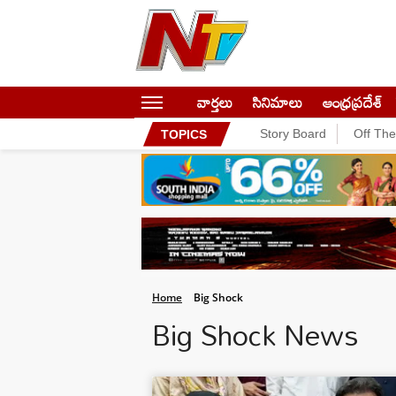
వార్తలు
సినిమాలు
ఆంధ్రప్రదేశ్
Story Board
Off Th
TOPICS
Home
Big Shock
Big Shock News