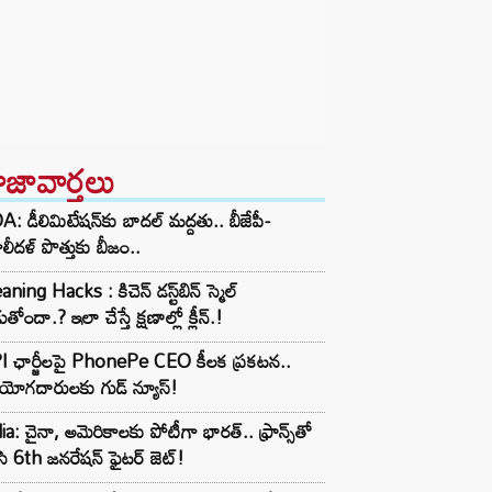
ాజావార్తలు
: డీలిమిటేషన్‌కు బాదల్ మద్దతు.. బీజేపీ-
లీదళ్ పొత్తుకు బీజం..
aning Hacks : కిచెన్ డస్ట్‌బిన్ స్మెల్
ుతోందా.? ఇలా చేస్తే క్షణాల్లో క్లీన్.!
I ఛార్జీలపై PhonePe CEO కీలక ప్రకటన..
ియోగదారులకు గుడ్ న్యూస్!
ia: చైనా, అమెరికాలకు పోటీగా భారత్.. ఫ్రాన్స్‌తో
సి 6th జనరేషన్ ఫైటర్ జెట్!