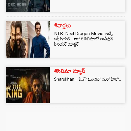
#వార్తలు
NTR- Neel Dragon Movie: ఇట్స్
అఫీషియల్.. డ్రాగన్ సినీమాలో బాలీవుడ్
సీనియర్ యాక్టర్
#సినిమా న్యూస్
Sharukhan : ‘కింగ్’ మూవీలో మరో హీరో..