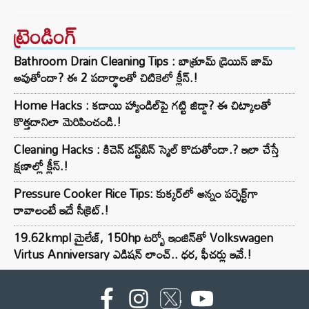
ట్రెండింగ్‌
Bathroom Drain Cleaning Tips : బాత్రూమ్ డ్రెయిన్ జామ్
అవుతోందా? ఈ 2 పదార్థాలతో చిటికెలో క్లీన్.!
Home Hacks : కడాయి హ్యాండిల్‌పై గట్టి జిడ్డా? ఈ చిట్కాలతో
కొత్తదానిలా మెరిపించండి.!
Cleaning Hacks : కిచెన్ డస్ట్‌బిన్ స్మెల్ కొడుతోందా.? ఇలా చేస్తే
క్షణాల్లో క్లీన్.!
Pressure Cooker Rice Tips: కుక్కర్‌లో అన్నం పర్ఫెక్ట్‌గా
రావాలంటే ఇదే సీక్రెట్.!
19.62kmpl మైలేజ్, 150hp టర్బో ఇంజిన్‌తో Volkswagen
Virtus Anniversary ఎడిషన్ లాంచ్.. ధర, ఫీచర్లు ఇవే.!