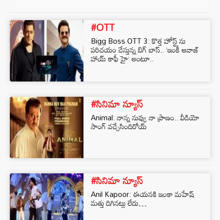
#OTT
Bigg Boss OTT 3: కొత్త హోస్ట్ ను
పరిచయం చేస్తున్న బిగ్ బాస్.. ‘ఇంకీ ఆవాజ్
హాయ్ కాఫీ హై’ అంటూ..
#సినిమా న్యూస్
Animal: నాన్న నువ్వు నా ప్రాణం.. వీడియో
సాంగ్ వచ్చేసిందిరోయ్
#సినిమా న్యూస్
Anil Kapoor: ఈయనకి ఇంకా మహేష్
మత్తు దిగినట్లు లేదు…