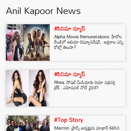
Anil Kapoor News
#సినిమా న్యూస్
Alpha Movie Remunerations: హీరోల
రేంజ్‌లో ఆలియా రెమ్యూనరేషన్.. అక్షరాల ఎన్ని
కోట్లో తెలుసా?
#సినిమా న్యూస్
Rhea: సోషల్ మీడియాకు రియా చక్రవర్తి
బ్రేక్.. ఎమోషనల్ నోట్ వైరల్!
#Top Story
Macron: ఫ్రాన్స్ అధ్యక్షుడు మాక్రాన్ కలిసిన