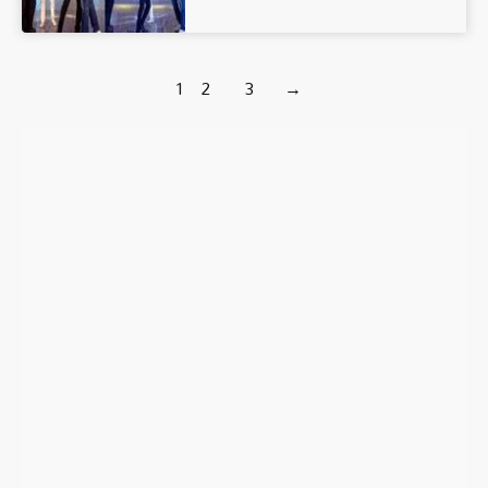
1
2
3
→