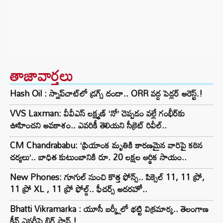
తాజావార్తలు
Hash Oil : స్నాప్‌చాట్‌లో డ్రగ్స్ దందా.. ORR వద్ద పెడ్లర్ అరెస్ట్.!
VVS Laxman: వీవీఎస్ లక్ష్మణ్ ‘నో’ చెప్పడం వల్లే గంభీర్‌కు
ఊహించని అవకాశం.. ఎవరికీ తెలియని సీక్రెట్ రివీల్..
CM Chandrababu: ‘ప్రియాంక మృతికి కారణమైన వారిపై కఠిన
చర్యలు’.. బాధిత కుటుంబానికి రూ. 20 లక్షల ఆర్థిక సాయం..
New Phones: గూగుల్ నుంచి కొత్త ఫోన్స్.. పిక్సెల్ 11, 11 ప్రో,
11 ప్రో XL , 11 ప్రో ఫోల్డ్.. ఫీచర్స్ అదరహో..
Bhatti Vikramarka : యూసీ బర్క్లీలో భట్టి విక్రమార్క.. తెలంగాణ
క్లీన్ ఎనర్జీపై బిగ్ ప్లాన్.!