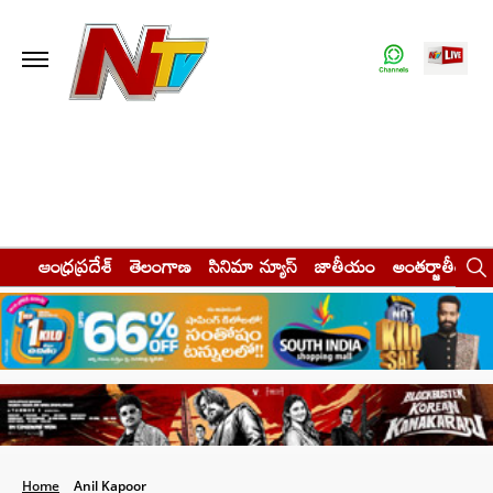
ఆంధ్రప్రదేశ్
తెలంగాణ
సినిమా న్యూస్
జాతీయం
అంతర్జాతీయం
Home
Anil Kapoor