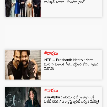
బాలీవుడ్ నటులు.. ఫొటోలు వైరల్
#వార్తలు
NTR – Prashanth Neel’s : రూటు
మార్చిన ప్రశాంత్ నీల్.. ఎన్టీఆర్ కోసం స్పెషల్
మేకోవర్
#వార్తలు
Alia-Alpha : ఆలియా భట్ ‘ఆల్ఫా’ డైరెక్ట్
ఓటీటీ రిలీజ్? పుకార్లపై క్లారిటీ ఇచ్చిన మేకర్స్!