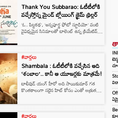
Thank You Subbarao: ఓటీటీలోకి
వచ్చేస్తోన్న మైండ్ బ్లోయింగ్ క్రైమ్ థ్రిల్లర్
‘ఓ.. పిట్టకథ’, ‘అన్నపూర్ణ ఫోటో స్టూడియో’ వంటి
వైవిధ్యమైన సినిమాలతో టాలెంట్ ఉన్న క్రియేటివ్
డైరెక్టర్‌గా ఇండస్ట్రీలో తనకంటూ ఒక ప్రత్యేక గుర్తింపు
త
తెచ్చుకున్నారు దర్శకుడు చెందు ముద్దు. ఆయన
దర్శకత్వంలో తెరకెక్కిన సరికొత్త సస్పెన్స్ క్రైమ్ థ్రిల్లర్
IN
#వార్తలు
మూవీ ‘థాంక్యూ సుబ్బారావు’. ప్రముఖ ఓటీటీ వేదిక
టెస్
‘ఆహా’లో ఈ చిత్రం నేరుగా డిజిటల్ రిలీజ్‌కు
Shambala : ఓటీటీలోకి వచ్చేసిన ఆది
చూడ
సిద్ధమైంది. జూన్ 18 నుంచి ఈ క్యూరియాసిటీ
‘శంబాల’.. కానీ ఆ యూజర్లకు మాత్రమే!
Sto
పెంచేసే సినిమా స్ట్రీమింగ్ కాబోతున్నట్లు మేకర్స్
విద
టాలీవుడ్ యంగ్ హీరో ఆది సాయికుమార్ గత
అధికారికంగా అనౌన్స్ చేశారు. ఈ…
కొంతకాలంగా సరైన హిట్ కోసం ఎంతో ఆత్రుతగా
Off
ఎదురుచూస్తున్న సంగతి తెలిసిందే. ఎట్టకేలకు
ఏమై
గతేడాది చివర్లో వచ్చిన ‘శంబాల’ (Shambala)
సినిమాతో ఆది సాలిడ్ హిట్ అందుకున్నాడు.
Ben
#వార్తలు
దర్శకుడు యుగంధర్ ముని ఈ చిత్రాన్ని అద్భుతమైన
కూర