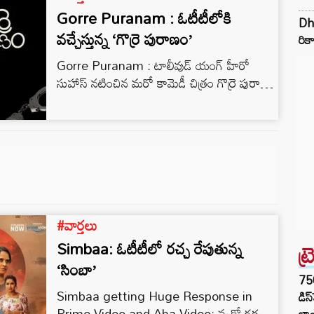
సస్పెన్స్‌తో మలిచారు. ఒక పురాతన ఆలయం చుట్టూ
Gorre Puranam : ఓటీటీలోకి
Dhu
తిరిగే మిస్టరీ, ఆధ్యాత్మిక అంశాలు.. ఆది
వచ్చేస్తున్న ‘గొర్రె పురాణం’
రికా
సాయికుమార్ నటన ఈ సినిమాకు ప్రధాన ఆకర్షణగా
Gorre Puranam : టాలీవుడ్ యంగ్ హీరో
నిలిచాయి. ఆది కెరీర్‌లో ఇది ఒక విభిన్నమైన…
సుహాస్ నటించిన మరో కామెడీ చిత్రం గొర్రె పురాణం.
గత నెల 20న థియేటర్లలో విడుదలైన ఈ సినిమా
ఓటీటీలో నెల రోజుల్లోనే విడుదల కానుంది.
#వార్తలు
Simbaa: ఓటీటీలో రచ్చ రేపుతున్న
ట్
‘సింబా’
75
Simbaa getting Huge Response in
డిస
Prime Video and Aha Video: వృక్షో రక్షతి
లాం