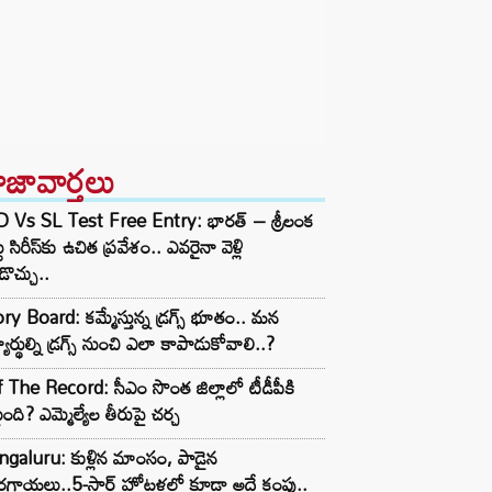
ాజావార్తలు
D Vs SL Test Free Entry: భారత్ – శ్రీలంక
టు సిరీస్‌కు ఉచిత ప్రవేశం.. ఎవరైనా వెళ్లి
ొచ్చు..
ry Board: కమ్మేస్తున్న డ్రగ్స్ భూతం.. మన
్యార్థుల్ని డ్రగ్స్ నుంచి ఎలా కాపాడుకోవాలి..?
 The Record: సీఎం సొంత జిల్లాలో టీడీపీకి
ంది? ఎమ్మెల్యేల తీరుపై చర్చ
galuru: కుళ్లిన మాంసం, పాడైన
గాయలు..5-స్టార్ హోటళ్లలో కూడా అదే కంపు..