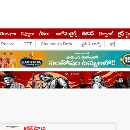
తెలంగాణ
రివ్యూలు
క్రీడలు
ఆటోమొబైల్స్
బిజినెస్‌
టెక్నాలజీ
లైఫ్ స్టై
e Record
OTT
Chairman's Desk
స్టడీ & జాబ్స్
భక్తి
#సినిమాలు