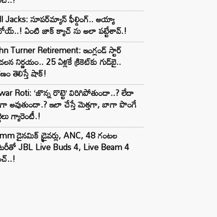
l Jacks: సూపర్‌మ్యాన్ ఫీల్డింగ్.. అయ్యా
ోయ్..! ఏంటి జాక్ క్యాచ్ ను అలా పట్టేశావ్.!
n Turner Retirement: ఇంగ్లండ్ స్టార్
లన నిర్ణయం.. 25 ఏళ్లకే క్రికెట్‌కు గుడ్‌బై..
ణం తెలిస్తే షాక్!
ar Roti: ‘జొన్న రొట్టె’ విరిగిపోతుందా..? లేదా
టిగా అవుతుందా.? ఇలా చేస్తే మెత్తగా, బాగా పొంగే
టెలు గ్యారెంటీ.!
mm డైనమిక్ డ్రైవర్లు, ANC, 48 గంటల
యాటరీతో JBL Live Buds 4, Live Beam 4
చ్..!