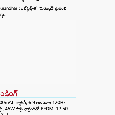
randhar : నెట్‌ఫ్లిక్స్‌లో ‘ధురంధర్’ ప్రపంచ
ర్డు..
రెండింగ్‌
00mAh బ్యాటరీ, 6.9 అంగుళాల 120Hz
్‌ప్లే, 45W ఫాస్ట్ ఛార్జింగ్‌తో REDMI 17 5G
చ్..!