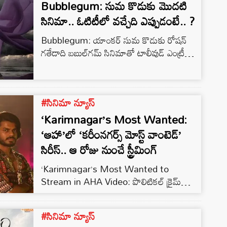
Bubblegum: సుమ కొడుకు మొదటి
సినిమా.. ఓటిటీలో వచ్చేది ఎప్పుడంటే.. ?
Bubblegum: యాంకర్ సుమ కొడుకు రోషన్
గతేడాది బబుల్‌గమ్ సినిమాతో టాలీవుడ్ ఎంట్రీ
ఇచ్చిన విషయం తెల్సిందే. క్షణం , కృష్ణ అండ్ హిజ్
లీల వంటి చిత్రాలను తీసిన మాస్ట్రో డైరెక్టర్ రవికాంత్
పెరెపు దర్శకత్వం వహించిన ఈ చిత్రంలో రోషన్
#సినిమా న్యూస్
సరసన మానస చౌదరి నటించింది. డిసెంబర్ 29 న
రిలీజ్ అయిన ఈ సినిమా ఇప్పటికే ప్రేక్షకులను
‘Karimnagar’s Most Wanted:
ఆకట్టుకుని బాక్సాఫీస్ వద్ద భారీ విజయాన్ని
‘ఆహా’లో ‘కరీంనగర్స్ మోస్ట్ వాంటెడ్’
సాధించిన సంగతి తెలిసిందే.
సిరీస్.. ఆ రోజు నుంచే స్ట్రీమింగ్
‘Karimnagar’s Most Wanted to
Stream in AHA Video: పొలిటికల్ క్రైమ్
డ్రామా వెబ్ సిరీస్ కరీంనగర్స్- మోస్ట్ వాంటెడ్
ఇప్పుడు చర్చనీయాంశంగా మారింది. స్ట్రీట్ బీట్జ్
#సినిమా న్యూస్
సినిమా నిర్మాణంలో బాలాజీ భువనగిరి దర్శకత్వం