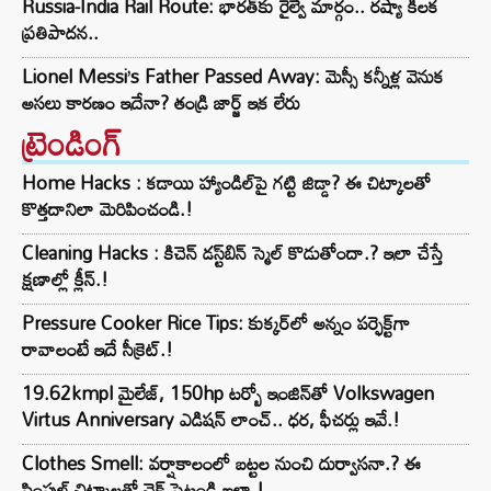
Russia-India Rail Route: భారత్‌కు రైల్వే మార్గం.. రష్యా కీలక
ప్రతిపాదన..
Lionel Messi’s Father Passed Away: మెస్సీ కన్నీళ్ల వెనుక
అసలు కారణం ఇదేనా? తండ్రి జార్జ్ ఇక లేరు
ట్రెండింగ్‌
Home Hacks : కడాయి హ్యాండిల్‌పై గట్టి జిడ్డా? ఈ చిట్కాలతో
కొత్తదానిలా మెరిపించండి.!
Cleaning Hacks : కిచెన్ డస్ట్‌బిన్ స్మెల్ కొడుతోందా.? ఇలా చేస్తే
క్షణాల్లో క్లీన్.!
Pressure Cooker Rice Tips: కుక్కర్‌లో అన్నం పర్ఫెక్ట్‌గా
రావాలంటే ఇదే సీక్రెట్.!
19.62kmpl మైలేజ్, 150hp టర్బో ఇంజిన్‌తో Volkswagen
Virtus Anniversary ఎడిషన్ లాంచ్.. ధర, ఫీచర్లు ఇవే.!
Clothes Smell: వర్షాకాలంలో బట్టల నుంచి దుర్వాసనా.? ఈ
సింపుల్ చిట్కాలతో చెక్ పెట్టండి ఇలా.!