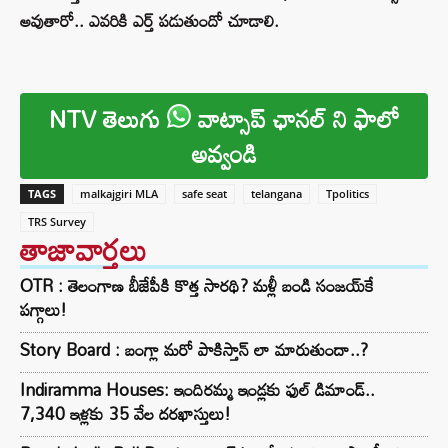
అవుతారో.. ఎవరికి ఎర్త్‌ పడుతుందో చూడాలి.
NTV తెలుగు
వాట్సాప్ ఛానల్ ని ఫాలో
అవ్వండి
TAGS
malkajgiri MLA
safe seat
telangana
Tpolitics
TRS Survey
తాజావార్తలు
OTR : తెలంగాణ బీజేపీకి కొత్త సారథి? మళ్లీ బండి సంజయ్‌కే
పగ్గాలు!
Story Board : బంగ్లా మరో పాకిస్తాన్ లా మారుతుందా..?
Indiramma Houses: ఇందిరమ్మ ఇండ్లకు ఫుల్ డిమాండ్..
7,340 ఇళ్లకు 35 వేల దరఖాస్తులు!