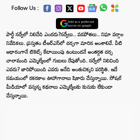
Follow Us :
Add as a preferred
source on google
పార్టీ సర్వేలో నిలిచేది ఎందరు?సర్వేలు.. వడపోతలు.. నిఘా వర్గాల
నివేదికలు. ప్రస్తుతం టీఆర్ఎస్‌లో చర్చగా మారిన అంశాలివే. వీటి
ఆధారంగానే టికెట్స్‌ కేటాయింపు ఉంటుందనే అంతర్గత చర్చ
చాలామంది ఎమ్మెల్యేలలో గుబులు రేపుతోంది. సర్వేలో నిలిచింది
ఎవరు? జారిపోయింది ఎవరు అనేది అంతుచిక్కని పరిస్థితి. ఇదే
సమయంలో రకరకాల ఊహాగానాలు షికారు చేస్తున్నాయి. సోషల్
మీడియాలో వస్తున్న కథనాలు ఎమ్మెల్యేలకు కునుకు లేకుండా
చేస్తున్నాయి.