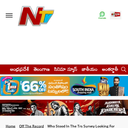
ఆంధ్రప్రదేశ్
తెలంగాణ
సినిమా న్యూస్
జాతీయం
అంతర్జాతీయం
Home
Off The Record
Who Stood In The Trs Survey Looking For