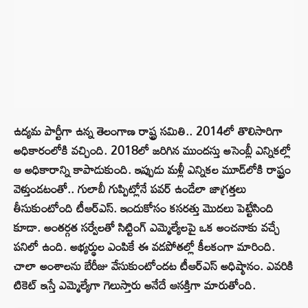
ఉద్యమ పార్టీగా ఉన్న తెలంగాణ రాష్ట్ర సమితి.. 2014లో తొలిసారిగా
అధికారంలోకి వచ్చింది. 2018లో జరిగిన ముందస్తు అసెంబ్లీ ఎన్నికల్లో
ఆ అధికారాన్ని కాపాడుకుంది. ఇప్పుడు మళ్లీ ఎన్నికల మూడ్‌లోకి రాష్ట్రం
వెళ్తుండటంతో.. గులాబీ గుప్పిట్లోనే పవర్‌ ఉండేలా జాగ్రత్తలు
తీసుకుంటోంది టీఆర్ఎస్‌. ఇందుకోసం కసరత్తు మొదలు పెట్టేసింది
కూడా. అంతర్గత సర్వేలతో సిట్టింగ్‌ ఎమ్మెల్యేలపై ఒక అంచనాకు వచ్చే
పనిలో ఉంది. అభ్యర్థుల ఎంపికే ఈ వడపోతల్లో కీలకంగా మారింది.
చాలా అంశాలను బేరీజు వేసుకుంటోందట టీఆర్‌ఎస్‌ అధిష్ఠానం. ఎవరికి
టికెట్‌ ఇస్తే ఎమ్మెల్యేగా గెలుస్తారు అనేదే ఆసక్తిగా మారుతోంది.