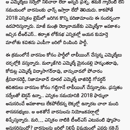
ఆ ఎమ్మెల్యేలు సర్వేలో నిలిచారా లేదా అన్నది ప్రశ్న. తమకే గ్యారెంటీ లేని
సమయంలో వారసులకు ఛాన్స్‌ ఇస్తారా లేదో తెలియదు. కాకపోతే
2018 ఎన్నికల టైమ్‌లో జరిగిన కొన్ని పరిణామాలను ఈ సందర్భంగా
ఉదహరిస్తున్నారు. మాజీ మంత్రి రెడ్యానాయక్‌కు ఎమ్మెల్యేగా అవకాశం
ఇచ్చిన టీఆర్ఎస్‌.. తర్వాత లోక్‌సభ ఎన్నికల్లో ఆయన కుమార్తె
మాలోతు కవితను ఎంపీగా బరిలో దింపింది పార్టీ.
ఈ క్రమంలోనే వారసుల కోసం పార్టీలో లాబీయింగ్‌ చేస్తున్న ఎమ్మెల్యేలు
చర్చల్లోకి వస్తున్నారు. మల్కాజ్‌గిరి ఎమ్మెల్యే మైనంపల్లి హన్మంతరావు,
కోరుట్ల ఎమ్మెల్యే విద్యాసాగర్‌రావు, బాన్సువాడలో పోచారం
శ్రీనివాసరెడ్డి, నిజామాబాద్‌ రూరల్‌ ఎమ్మెల్యే బాజిరెడ్డి గోవర్దన్‌
తదితరులు వారసుల కోసం గట్టిగానే లాబీయింగ్‌ చేస్తున్నారట. ప్రస్తుతం
సర్వేలతో టెన్షన్‌ ఉన్నా.. ఎన్నికల సమయానికి 2018 ఫార్ములా
అనుసరించే అవకాశాలు లేకపోలేదన్న లెక్కల్లో ఉన్నారట చాలా మంది
శాసనసభ్యులు. ఆ ఆశతోనే వారసులను నియోజకవర్గాల్లో
తిప్పేస్తున్నారు. మరి… ఎన్నికల నాటికి టీఆర్ఎస్‌ ఎటువంటి వ్యూహం
అనుసరిస్తుందో? వారసులను బరిలో నిలిపే విషయంలో ఎవరు సక్సెస్‌