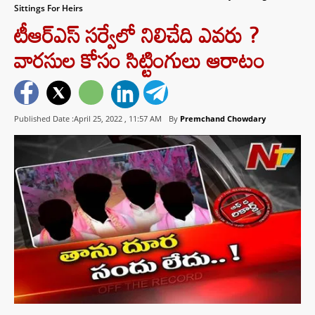
Sittings For Heirs
టీఆర్ఎస్ సర్వేలో నిలిచేది ఎవరు ?
వారసుల కోసం సిట్టింగులు ఆరాటం
Published Date :April 25, 2022 ,
11:57 AM
By
Premchand Chowdary