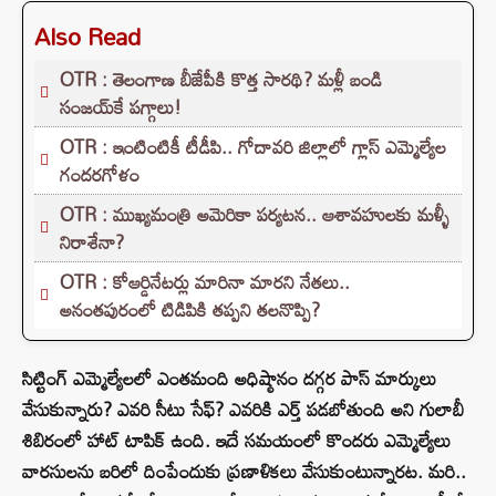
Also Read
OTR : తెలంగాణ బీజేపీకి కొత్త సారథి? మళ్లీ బండి
సంజయ్‌కే పగ్గాలు!
OTR : ఇంటింటికీ టీడీపి.. గోదావరి జిల్లాలో గ్లాస్ ఎమ్మెల్యేల
గందరగోళం
OTR : ముఖ్యమంత్రి అమెరికా పర్యటన.. ఆశావహులకు మళ్ళీ
నిరాశేనా?
OTR : కోఆర్డినేటర్లు మారినా మారని నేతలు..
అనంతపురంలో టిడిపికి తప్పని తలనొప్పి?
సిట్టింగ్‌ ఎమ్మెల్యేలలో ఎంతమంది అధిష్ఠానం దగ్గర పాస్‌ మార్కులు
వేసుకున్నారు? ఎవరి సీటు సేఫ్‌? ఎవరికి ఎర్త్‌ పడబోతుంది అని గులాబీ
శిబిరంలో హాట్ టాపిక్‌ ఉంది. ఇదే సమయంలో కొందరు ఎమ్మెల్యేలు
వారసులను బరిలో దింపేందుకు ప్రణాళికలు వేసుకుంటున్నారట. మరి..