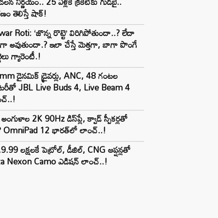
లన నిర్ణయం.. 25 ఏళ్లకే క్రికెట్‌కు గుడ్‌బై..
ణం తెలిస్తే షాక్!
ar Roti: ‘జొన్న రొట్టె’ విరిగిపోతుందా..? లేదా
టిగా అవుతుందా.? ఇలా చేస్తే మెత్తగా, బాగా పొంగే
టెలు గ్యారెంటీ.!
mm డైనమిక్ డ్రైవర్లు, ANC, 48 గంటల
యాటరీతో JBL Live Buds 4, Live Beam 4
చ్..!
అంగుళాల 2K 90Hz డిస్‌ప్లే, క్వాడ్ స్పీకర్లతో
 OmniPad 12 భారత్‌లో లాంచ్..!
9.99 లక్షలకే పెట్రోల్, డీజిల్, CNG ఆప్షన్లతో
ta Nexon Camo ఎడిషన్ లాంచ్..!