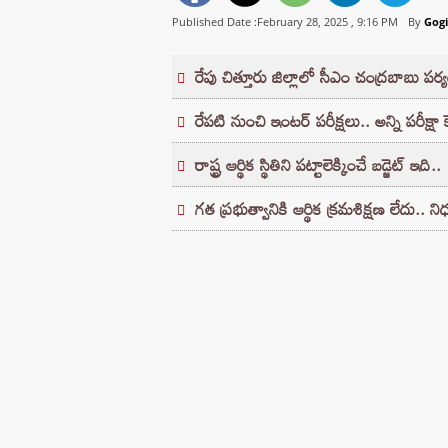
Published Date :February 28, 2025 ,
9:16 PM
By
Gogi
రేపు చిత్తూరు జిల్లాలో సీఎం చంద్రబాబు పర
రేపటి నుంచి ఇంటర్ పరీక్షలు.. అన్ని పరీక్షా క
రాష్ట్ర ఆర్థిక స్థితిని పట్టాలెక్కించే బడ్జెట్ ఇది..
గత ప్రభుత్వానికి ఆర్థిక క్రమశిక్షణ లేదు.. ని