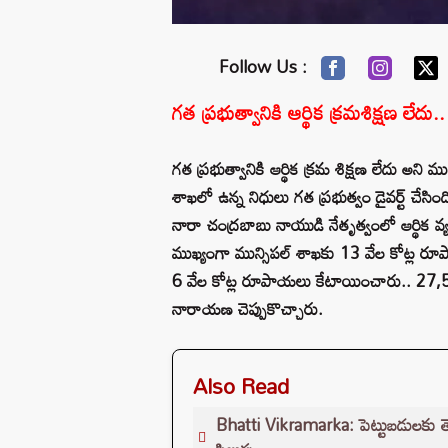
Follow Us :
గత ప్రభుత్వానికి ఆర్థిక క్రమశిక్షణ లేదు.
గత ప్రభుత్వానికి ఆర్థిక క్రమ శిక్షణ లేదు అన
శాఖలో ఉన్న నిధులు గత ప్రభుత్వం డైవర్ట్ చేసిం
నారా చంద్రబాబు నాయుడి నేతృత్వంలో ఆర్థిక వ్యవ
ముఖ్యంగా మున్సిపల్ శాఖకు 13 వేల కోట్ల రూప
6 వేల కోట్ల రూపాయలు కేటాయించారు.. 27,500
నారాయణ చెప్పుకొచ్చారు.
Also Read
Bhatti Vikramarka: పెట్టుబడులకు తెలం