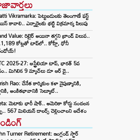
ాజావార్తలు
tti Vikramarka: పెట్టుబడులకు తెలంగాణే ఫస్ట్
ిస్ కావాలి.. ఎన్నారైలకు భట్టి విక్రమార్క పిలుపు
nd Value: రిటైర్ అయినా తగ్గని బ్రాండ్ విలువ..
1,189 కోట్లతో టాప్‌లో.. కోహ్లీ, ధోనీ
దండోయ్!
 2025-27: ఆస్ట్రేలియా టాప్, భారత్ 5వ
ానం.. మిగిలిన 9 మ్యాచ్‌లు డూ ఆర్ డై..
ish Rao: చేనేత కార్మికుల కళా నైపుణ్యానికి,
టానికి, అంకితభావానికి సెల్యూట్..
a: మెటాకు భారీ షాక్.. అమెరికా కోర్టు సంచలన
్పు.. 567 మిలియన్ డాలర్స్ చెల్లించాలని ఆదేశం
రెండింగ్‌
n Turner Retirement: ఇంగ్లండ్ స్టార్