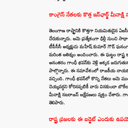
కాంగ్రెస్‌ నేతలకు కొత్త ఇన్‌ఛార్జ్‌ మీనాక్షి 
తెలంగాణ రాష్ట్రానికి కొత్తగా నియమితుడైన ఏఐ
చేరుకున్నారు. ఆమె ప్రత్యేకంగా ఢిల్లీ నుంచి సాధ
టీపీసీసీ అధ్యక్షుడు మహేష్ కుమార్ గౌడ్ ఘనం
మరింత ఆతిథ్యం అందించారు. ఈ ఘట్టం రాష్ట్ర కా
అనంతరం గాంధీ భవన్‌కు వెళ్లి అక్కడ జరుగుతున్
పాల్గొన్నారు. ఈ సమావేశంలో రాజకీయ నాయకు
వచ్చింది. గాంధీ భవన్‌లో కొన్ని నేతలు ఆమె మ
చెయ్యవద్దని కోరినప్పటికీ వారు వినకుండా బొ
మీనాక్షి నటరాజన్ ఆక్షేపణలు వ్యక్తం చేశారు. గా
తెలిపారు.
రాష్ట్ర ప్రజలకు ఈ బడ్జెట్ ఎందుకు ఉ