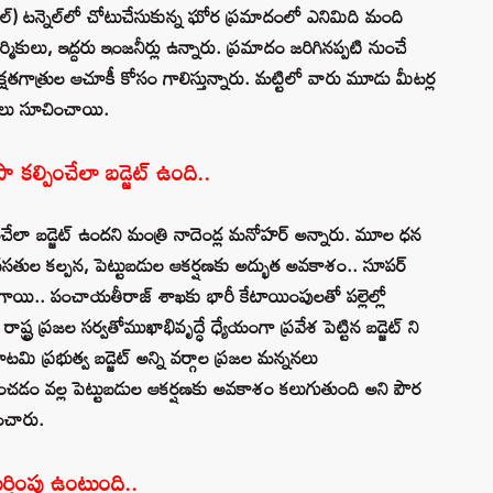
ెనాల్) టన్నెల్‌లో చోటుచేసుకున్న ఘోర ప్రమాదంలో ఎనిమిది మంది
ికులు, ఇద్దరు ఇంజనీర్లు ఉన్నారు. ప్రమాదం జరిగినప్పటి నుంచే
్షతగాత్రుల ఆచూకీ కోసం గాలిస్తున్నారు. మట్టిలో వారు మూడు మీటర్ల
ాలు సూచించాయి.
సా కల్పించేలా బడ్జెట్ ఉంది..
్పించేలా బడ్జెట్ ఉందని మంత్రి నాదెండ్ల మనోహర్ అన్నారు. మూల ధన
 వసతుల కల్పన, పెట్టుబడుల ఆకర్షణకు అద్భుత అవకాశం.. సూపర్
ాయి.. పంచాయతీరాజ్ శాఖకు భారీ కేటాయింపులతో పల్లెల్లో
ాష్ట్ర ప్రజల సర్వతోముఖాభివృద్ధే ధ్యేయంగా ప్రవేశ పెట్టిన బడ్జెట్ ని
ూటమి ప్రభుత్వ బడ్జెట్ అన్ని వర్గాల ప్రజల మన్ననలు
డం వల్ల పెట్టుబడుల ఆకర్షణకు అవకాశం కలుగుతుంది అని పౌర
ంచారు.
ుర్తింపు ఉంటుంది..