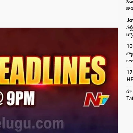
సంచ
కార
Jow
గట్
రొట్
10
బ్
లాం
12 
HP
రూ.
Ta