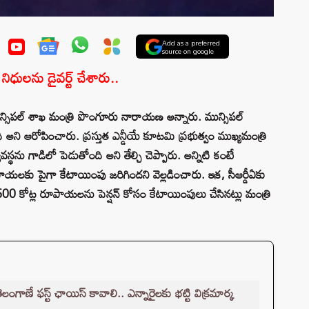
Add as a preferred
source on google
. నిధులను డైవర్ట్ చేశారు..
ి మున్సిపల్ శాఖ మంత్రి పొంగూరు నారాయణ అన్నారు. మున్సిపల్
ది అని ఆరోపించారు. ప్రస్తుత ఎన్డీయే కూటమి ప్రభుత్వం ముఖ్యమంత్రి
స్థను గాడిలో పెడుతోంది అని తేల్చి చెప్పారు. అన్నిటి కంటే
ాయలకు పైగా కేటాయింపు జరిగిందని వెల్లడించారు. ఇక, సీఆర్డీఏకు
 కోట్ల రూపాయలను పెన్షన్ కోసం కేటాయింపులు చేసినట్లు మంత్రి
గాణే ఫస్ట్ ఛాయిస్ కావాలి.. ఎన్నారైలకు భట్టి విక్రమార్క