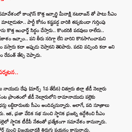
సమావేశంలో కాంగ్రెస్ కొత్త ఇన్చార్జి మీనాక్షి నటరాజన్ తో పాటు సీఎం
ాట్లాడుతూ.. పార్టీ కోసం కష్టపడ్డ వారికి తప్పకుండా గుర్తింపు
 కొత్త ఇంఛార్జ్ సిద్ధం చేస్తారు.. కొందరికి పదవులు రాలేదు..
 అవకాశం ఇచ్చాం.. పని తీరు సరిగ్గా లేని వారిని కొనసాగించామని
సం వస్తారు కదా అప్పుడు చెప్తానని తెలిపారు. పదవి వచ్చింది కదా అని
రేవంత్ తేల్చి చెప్పారు.
 పర్యటన..
బు నాయుడు రేపు (మార్చ్ 1వ తేదీన) చిత్తూరు జిల్లా జీడీ నెల్లూరు
గంట ప్రాంతంలో జీడీ నెల్లూరులోని రామానాయుడు పల్లెకు
ఛన్లు లబ్ధిదారులకు సీఎం అందివ్వనున్నారు. అలాగే, పది సూత్రాలు
ు. ఇక, ప్రజా వేదిక సభ నుంచి స్థానిక ప్రజల్ని ఉద్దేశించి సీఎం
ెలో స్థానిక టీడీపీ నేతలతో ప్రత్యేకంగా సమావేశం కానున్నారు.
ర్ట్ నుంచి విజయవాడకి తిరుగు పయనం కానున్నారు.