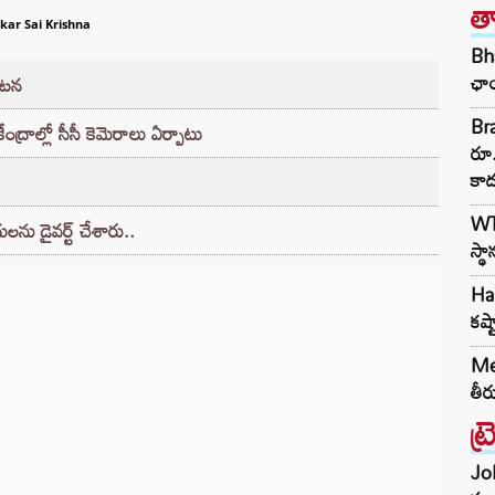
త
kar Sai Krishna
Bha
ఛాయ
్యటన
Bra
ేంద్రాల్లో సీసీ కెమెరాలు ఏర్పాటు
రూ.
కా
WTC
ధులను డైవర్ట్ చేశారు..
స్థ
Har
కష్
Met
తీర
ట్
Joh