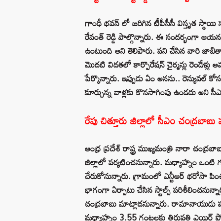
గాంధీ భవన్ లో జరిగిన టీపీసీసీ విస్తృత స్థాయి 
రేవంత్ రెడ్డి పాల్గొన్నారు. ఈ సందర్భంగా ఆయన మ
ఉంటుంది అని తెలిపారు. పని చేసిన వారి జాబితాను
మొదటి విడతలో కార్పొరేషన్ చైర్మన్లు రెండేళ్లు
పేర్కొన్నారు. ఇప్పుడు ఏం అనను.. రెన్యువల్ కో
కూర్చున్న వాళ్లకు కొనసాగింపు ఉండదు అని సీఎం 
రేపు చిత్తూరు జిల్లాలో సీఎం చంద్రబాబు
ఆంధ్ర ప్రదేశ్ రాష్ట్ర ముఖ్యమంత్రి నారా చంద్రబా
జిల్లాలో పర్యటించనున్నారు. మధ్యాహ్నం ఒంటి 
చేరుకోనున్నారు. గ్రామంలో ఎన్టీఆర్ భరోసా పిం
భాగంగా ఏర్పాటు చేసిన స్టాల్స్ పరిశీలించనున్నార
చంద్రబాబు మాట్లాడనున్నారు. రామానాయుడు పల్ల
మధ్యాహ్నం 3.55 గంటలకు తిరుపతి ఎయిర్ పో