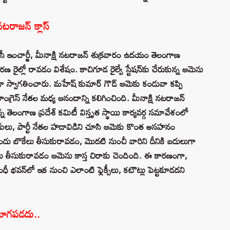
నటరాజన్‌ క్లాస్‌
సీసీ ఇంచార్జీ, మీనాక్షి నటరాజన్ శుక్రవారం ఉదయం తెలంగాణ
ారణ రైల్లో రావడం విశేషం. కాచిగూడ రైల్వే స్టేషన్‌కు చేరుకున్న ఆమెను
గా స్వాగతించారు. మహేష్ కుమార్ గౌడ్ ఆమెకు కండువా కప్పి
ంగ్రెస్ నేతల మధ్య ఆనందాన్ని కలిగించింది. మీనాక్షి నటరాజన్
న తెలంగాణ ప్రదేశ్ కమిటీ విస్తృత స్థాయి కార్యవర్గ సమావేశంలో
లు, పార్టీ నేతల హడావిడిని చూసి ఆమెకు కొంత అసహనం
ుందు బొకేలు తీసుకురావడం, మొదటి నుంచీ వారిని దీనికి బదులుగా
కేలు తీసుకురావడం ఆమెను కాస్త చిరాకు చెందింది. ఈ కారణంగా,
ంధీ భవన్‌లో ఇక నుంచి ఎలాంటి ఫ్లెక్సీలు, కటౌట్లు పెట్టకూడదని
పయోగపడదు..