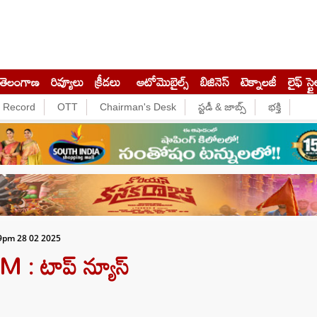
తెలంగాణ
రివ్యూలు
క్రీడలు
ఆటోమొబైల్స్
బిజినెస్‌
టెక్నాలజీ
లైఫ్ స్టై
e Record
OTT
Chairman's Desk
స్టడీ & జాబ్స్
భక్తి
9pm 28 02 2025
 టాప్‌ న్యూస్‌