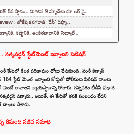
్ 5వ స్థానం.. మిగిలిన 9 మ్యాచ్‌లు డూ ఆర్ డై..
 : లోకేష్ కనగరాజ్ 'డీసీ' రివ్యూ..
యానికి, కష్టానికి, అంకితభావానికి సెల్యూట్..
సత్యవర్థన్ స్టేట్⁭మెంట్ ఇవ్వాలని పిటిషన్
ి వంశీ కేసులో కీలక పరిణామం చోటు చేసుకుంది. వంశీ కిడ్నాప్
్ 164 స్టేట్ మెంట్ ఇవ్వాలని కోర్టులో పోలీసులు పిటిషన్ దాఖలు
టేట్ మెంట్ కావాలని న్యాయస్థానాన్ని కోరారు. గన్నవరం టీడీపీ ప్రధాన
 సత్యవర్ధన్ ఉన్నారు.. అయితే, ఈ కేసుతో తనకి సంబంధం లేదని
ిట్ దాఖలు చేశారు.
ుకున్న 8మంది సజీవ సమాధి