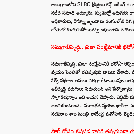
తెలంగాణలోని SLBC (శ్రీశైలం లిఫ్ట్ బకింగ్ క
సజీవ సమాధి అయ్యారు. మృతుల్లో ఆరుగురు కార్మ
అధికారులు, రెస్క్యూ బృందాలు రంగంలోకి దిగి క
లోతులో కూరుకుపోయినట్లు అధునాతన పరికర
సమగ్రాభివృద్ధి.. ప్రజా సంక్షేమానికి భరో
సమగ్రాభివృద్ధి, ప్రజా సంక్షేమానికి భరోసా కల
వ్యయం పెంపుతో భవిష్యత్తుకు బాటలు వేశారు.
సిక్స్ పథకాల అమలు దిశగా కేటాయింపులు జరిగ
అభివృద్ధి పరుగులు పెడుతుంది అని పేర్కొన్నారు. ర
స్వాగతిస్తున్నాం అని ఆయన చెప్పారు. ఎన్డీయే క
అందుకుంటుంది.. మూలధన వ్యయం భారీగా పెంచ
సరఫరాల శాఖ మంత్రి నాదేండ్ల మనోహర్ వెల్లడి
పార్టీ కోసం కష్టపడ్డ వారికి తప్పకుండా గ