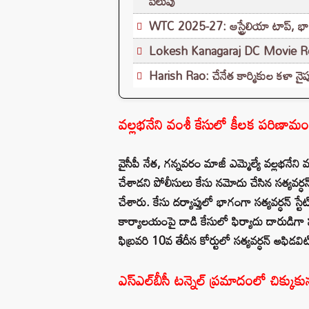
పిలుపు
WTC 2025-27: ఆస్ట్రేలియా టాప్, భారత
Lokesh Kanagaraj DC Movie Review
Harish Rao: చేనేత కార్మికుల కళా నైపుణ్
వల్లభనేని వంశీ కేసులో కీలక పరిణామం.. 
వైసీపీ నేత, గన్నవరం మాజీ ఎమ్మెల్యే వల్లభనేన
చేశాడని పోలీసులు కేసు నమోదు చేసిన సత్యవర్ధన
చేశారు. కేసు దర్యాప్తులో భాగంగా సత్యవర్ధన్ స్
కార్యాలయంపై దాడి కేసులో ఫిర్యాదు దారుడిగా
ఫిబ్రవరి 10వ తేదీన కోర్టులో సత్యవర్ధన్ అఫిడవ
ఎస్‌ఎల్‌బీసీ టన్నెల్‌ ప్రమాదంలో చిక్క