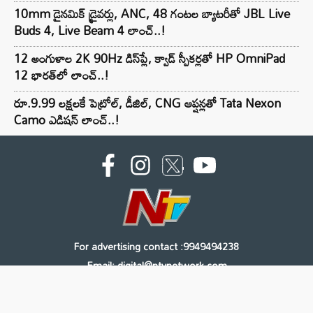
10mm డైనమిక్ డ్రైవర్లు, ANC, 48 గంటల బ్యాటరీతో JBL Live
Buds 4, Live Beam 4 లాంచ్..!
12 అంగుళాల 2K 90Hz డిస్‌ప్లే, క్వాడ్ స్పీకర్లతో HP OmniPad
12 భారత్‌లో లాంచ్..!
రూ.9.99 లక్షలకే పెట్రోల్, డీజిల్, CNG ఆప్షన్లతో Tata Nexon
Camo ఎడిషన్ లాంచ్..!
For advertising contact :9949494238
Email: digital@ntvnetwork.com
Copyright © 2000 - 2026 - NTV