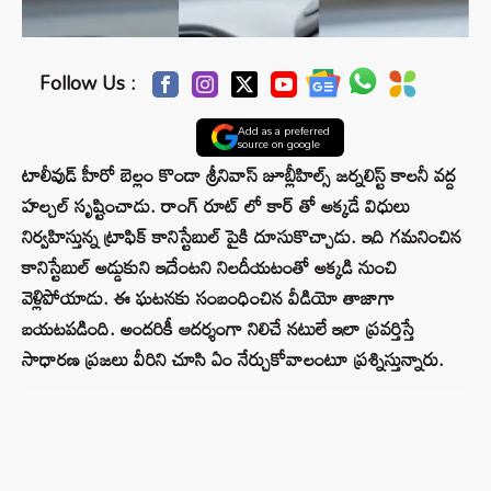
Follow Us :
Add as a preferred
source on google
టాలీవుడ్ హీరో బెల్లం కొండా శ్రీనివాస్ జూబ్లీహిల్స్ జర్నలిస్ట్ కాలనీ వద్ద
హల్చల్ సృష్టించాడు. రాంగ్ రూట్ లో కార్ తో అక్కడే విధులు
నిర్వహిస్తున్న ట్రాఫిక్ కానిస్టేబుల్ పైకి దూసుకొచ్చాడు. ఇది గమనించిన
కానిస్టేబుల్ అడ్డుకుని ఇదేంటని నిలదీయటంతో అక్కడి నుంచి
వెళ్లిపోయాడు. ఈ ఘటనకు సంబంధించిన వీడియో తాజాగా
బయటపడింది. అందరికీ ఆదర్శంగా నిలిచే నటులే ఇలా ప్రవర్తిస్తే
సాధారణ ప్రజలు వీరిని చూసి ఏం నేర్చుకోవాలంటూ ప్రశ్నిస్తున్నారు.