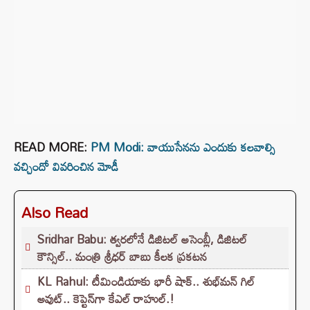
READ MORE:
PM Modi: వాయుసేనను ఎందుకు కలవాల్సి
వచ్చిందో వివరించిన మోడీ
Also Read
Sridhar Babu: త్వరలోనే డిజిటల్ అసెంబ్లీ, డిజిటల్
కౌన్సిల్.. మంత్రి శ్రీధర్ బాబు కీలక ప్రకటన
KL Rahul: టీమిండియాకు భారీ షాక్.. శుభ్‌మన్ గిల్
అవుట్.. కెప్టెన్‌గా కేఎల్ రాహుల్.!