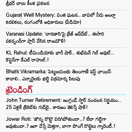
శ్రీధర్ బాబు కీలక ప్రకటన
Gujarat Well Mystery: వింత ఘటన.. బావిలో నీరు అలల్లా
కదలికలు, రంగంలోకి అధికారులు (వీడియో)
Varanasi Update: ‘వారణాసి’పై క్రేజీ అప్‌డేట్.. ఈసారి
పకడ్బందీగా ప్లాన్ చేసిన రాజమౌళి!
KL Rahul: టీమిండియాకు భారీ షాక్.. శుభ్‌మన్ గిల్ అవుట్..
కెప్టెన్‌గా కేఎల్ రాహుల్.!
Bhatti Vikramarka: పెట్టుబడులకు తెలంగాణే ఫస్ట్ ఛాయిస్
కావాలి.. ఎన్నారైలకు భట్టి విక్రమార్క పిలుపు
ట్రెండింగ్‌
John Turner Retirement: ఇంగ్లండ్ స్టార్ సంచలన నిర్ణయం..
25 ఏళ్లకే క్రికెట్‌కు గుడ్‌బై.. కారణం తెలిస్తే షాక్!
Jowar Roti: ‘జొన్న రొట్టె’ విరిగిపోతుందా..? లేదా గట్టిగా
అవుతుందా.? ఇలా చేస్తే మెత్తగా, బాగా పొంగే రొట్టెలు గ్యారెంటీ.!