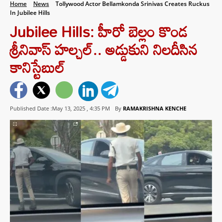
Home
News
Tollywood Actor Bellamkonda Srinivas Creates Ruckus
In Jubilee Hills
Jubilee Hills: హీరో బెల్లం కొండ
శ్రీనివాస్ హల్చల్.. అడ్డుకుని నిలదీసిన
కానిస్టేబుల్
Published Date :May 13, 2025 ,
4:35 PM
By
RAMAKRISHNA KENCHE