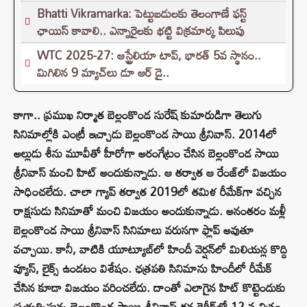
Bhatti Vikramarka: పెట్టుబడులకు తెలంగాణే ఫస్ట్
ఛాయిస్ కావాలి.. ఎన్నారైలకు భట్టి విక్రమార్క పిలుపు
WTC 2025-27: ఆస్ట్రేలియా టాప్, భారత్ 5వ స్థానం..
మిగిలిన 9 మ్యాచ్‌లు డూ ఆర్ డై..
కాగా.. ప్రముఖ నిర్మాత బెల్లంకొండ సురేష్ కుమారుడిగా తెలుగు
సినిమాల్లోకి ఎంట్రీ ఇచ్చాడు బెల్లంకొండ సాయి శ్రీనివాస్. 2014లో
అల్లుడు శీను మూవీతో హీరోగా అరంగేట్రం చేసిన బెల్లంకొండ సాయి
శ్రీనివాస్ మంచి హిట్ అందుకున్నాడు. ఆ తర్వాత ఆ రేంజ్‌లో విజయం
సాధించలేదు. చాలా గ్యాప్ తర్వాత 2019లో తమిళ రీమేక్‌గా వచ్చిన
రాక్షసుడు సినిమాతో మంచి విజయం అందుకున్నాడు. అనంతరం మళ్లీ
బెల్లంకొండ సాయి శ్రీనివాస్ సినిమాలు వరుసగా ఫ్లాప్ అవుతూ
వచ్చాయి. కానీ, వాటికి యూట్యూబ్‌లో హిందీ వెర్షన్‌లో మిలియన్ల కొద్ది
వ్యూస్, లైక్స్ ఉండటం విశేషం. ఛత్రపతి సినిమాను హిందీలో రీమేక్
చేసిన కూడా విజయం వరించలేదు. దాంతో ఎలాగైన హిట్ కొట్టెందుకు
ప్రయత్నిస్తున్న బెల్లంకొండ సాయి శ్రీనివాస్ తన కెరీర్‌లో 12 వ చిత్రం