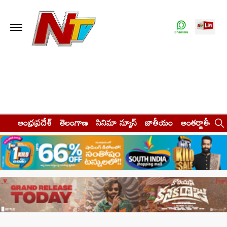
ఆంధ్రప్రదేశ్
తెలంగాణ
సినిమా న్యూస్
జాతీయం
అంతర్జాతీయం