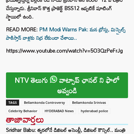
చేస్తున్నాడు. శ్రీనివాస్ కొత్త ప్రాజెక్ట్ BSS12 ఇప్పటికే షూటింగ్
స్థాయిలో ఉంది.
READ MORE:
PM Modi Warns Pak: మన డ్రోన్లు, మిస్సైల్స్
పాకిస్తాన్ వాళ్లకు నిద్ర లేకుండా చేశాయి..
https://www.youtube.com/watch?v=5O3QzPeFrJg
NTV తెలుగు
వాట్సాప్ ఛానల్ ని ఫాలో
అవ్వండి
TAGS
Bellamkonda Controversy
Bellamkonda Srinivas
Celebrity Behavior
HYDERABAD News
hyderabad police
తాజావార్తలు
Sridhar Babu: త్వరలోనే డిజిటల్ అసెంబ్లీ, డిజిటల్ కౌన్సిల్.. మంత్రి