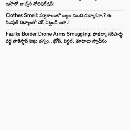
ఇస్రోలో జాబ్స్‌కి నోటిఫికేషన్!
Clothes Smell: వర్షాకాలంలో బట్టల నుంచి దుర్వాసనా.? ఈ
సింపుల్ చిట్కాలతో చెక్ పెట్టండి ఇలా.!
Fazilka Border Drone Arms Smuggling: ఫాజిల్కా సరిహద్దు
వద్ద పాకిస్థాన్ కుట్ర భగ్నం.. డ్రోన్, పిస్టల్, తూటాలు స్వాధీనం