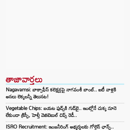
తాజావార్తలు
Nagavamsi: బాక్సాఫీస్ కలెక్షన్లపై నాగవంశీ బాంబ్.. ఐటీ వాళ్లకి
అసలు లెక్కలన్నీ తెలుసట!
Vegetable Chips: బయట ఫుడ్స్‌కి గుడ్‌బై.. ఇంట్లోనే చుక్క నూనె
లేకుండా క్రిస్పీ, హెల్తీ వెజిటెబుల్ చిప్స్ రెడీ..
ISRO Recruitment: ఇంజనీరింగ్‌ అభ్యర్థులకు గోల్డెన్‌ ఛాన్స్..