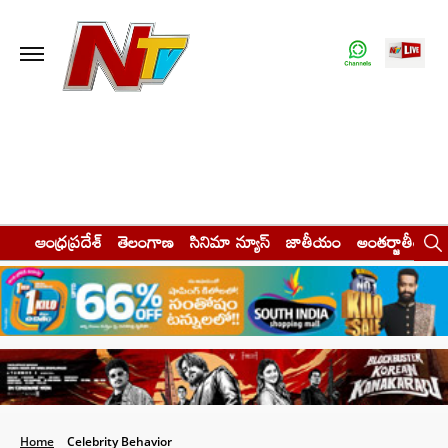
ఆంధ్రప్రదేశ్
తెలంగాణ
సినిమా న్యూస్
జాతీయం
అంతర్జాతీయం
Home
Celebrity Behavior