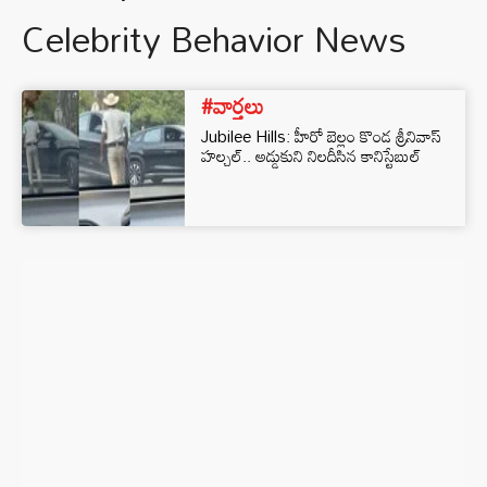
Celebrity Behavior News
#వార్తలు
Jubilee Hills: హీరో బెల్లం కొండ శ్రీనివాస్
హల్చల్.. అడ్డుకుని నిలదీసిన కానిస్టేబుల్