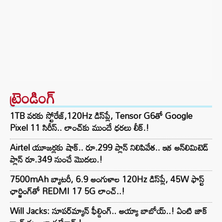
ట్రెండింగ్‌
1TB వరకు స్టోరేజ్,120Hz డిస్‌ప్లే, Tensor G6తో Google
Pixel 11 సిరీస్.. లాంచ్⁭కు ముందే ధరలు లీక్.!
Airtel యూజర్లకు షాక్.. రూ.299 ప్లాన్ నిలిపివేత.. ఇక అన్‌లిమిటెడ్
ప్లాన్ రూ.349 నుంచే మొదలు.!
7500mAh బ్యాటరీ, 6.9 అంగుళాల 120Hz డిస్‌ప్లే, 45W ఫాస్ట్
ఛార్జింగ్‌తో REDMI 17 5G లాంచ్..!
Will Jacks: సూపర్‌మ్యాన్ ఫీల్డింగ్.. అయ్యా బాబోయ్..! ఏంటి జాక్