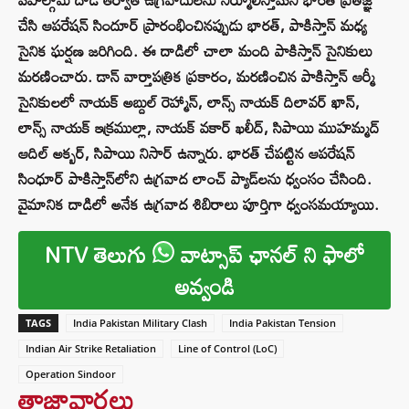
చేసి ఆపరేషన్ సిందూర్ ప్రారంభించినప్పుడు భారత్, పాకిస్తాన్ మధ్య
సైనిక ఘర్షణ జరిగింది. ఈ దాడిలో చాలా మంది పాకిస్తాన్ సైనికులు
మరణించారు. డాన్ వార్తాపత్రిక ప్రకారం, మరణించిన పాకిస్తాన్ ఆర్మీ
సైనికులలో నాయక్ అబ్దుల్ రెహ్మాన్, లాన్స్ నాయక్ దిలావర్ ఖాన్,
లాన్స్ నాయక్ ఇక్రముల్లా, నాయక్ వకార్ ఖలీద్, సిపాయి ముహమ్మద్
ఆదిల్ అక్బర్, సిపాయి నిసార్ ఉన్నారు. భారత్ చేపట్టిన ఆపరేషన్
సింధూర్ పాకిస్తాన్‌లోని ఉగ్రవాద లాంచ్ ప్యాడ్‌లను ధ్వంసం చేసింది.
వైమానిక దాడిలో అనేక ఉగ్రవాద శిబిరాలు పూర్తిగా ధ్వంసమయ్యాయి.
NTV తెలుగు
వాట్సాప్ ఛానల్ ని ఫాలో
అవ్వండి
TAGS
India Pakistan Military Clash
India Pakistan Tension
Indian Air Strike Retaliation
Line of Control (LoC)
Operation Sindoor
తాజావార్తలు