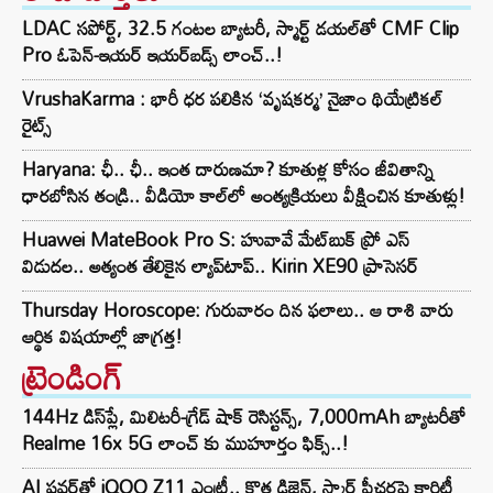
LDAC సపోర్ట్, 32.5 గంటల బ్యాటరీ, స్మార్ట్ డయల్‌తో CMF Clip
Pro ఓపెన్-ఇయర్ ఇయర్‌బడ్స్ లాంచ్..!
VrushaKarma : భారీ ధర పలికిన ‘వృషకర్మ’ నైజాం థియేట్రికల్
రైట్స్
Haryana: ఛీ.. ఛీ.. ఇంత దారుణమా? కూతుళ్ల కోసం జీవితాన్ని
ధారబోసిన తండ్రి.. వీడియో కాల్‌లో అంత్యక్రియలు వీక్షించిన కూతుళ్లు!
Huawei MateBook Pro S: హువావే మేట్‌బుక్ ప్రో ఎస్
విడుదల.. అత్యంత తేలికైన ల్యాప్‌టాప్.. Kirin XE90 ప్రాసెసర్
Thursday Horoscope: గురువారం దిన ఫలాలు.. ఆ రాశి వారు
ఆర్థిక విషయాల్లో జాగ్రత్త!
ట్రెండింగ్‌
144Hz డిస్‌ప్లే, మిలిటరీ-గ్రేడ్ షాక్ రెసిస్టన్స్, 7,000mAh బ్యాటరీతో
Realme 16x 5G లాంచ్ కు ముహూర్తం ఫిక్స్..!
AI పవర్‌తో iQOO Z11 ఎంట్రీ.. కొత్త డిజైన్, స్మార్ట్ ఫీచర్లపై క్లారిటీ