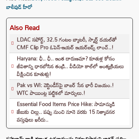
బాలీవుడ్ హీరో
Also Read
LDAC సపోర్ట్, 32.5 గంటల బ్యాటరీ, స్మార్ట్ డయల్‌తో
CMF Clip Pro ఓపెన్-ఇయర్ ఇయర్‌బడ్స్ లాంచ్..!
Haryana: ఛీ.. ఛీ.. ఇంత దారుణమా? కూతుళ్ల కోసం
జీవితాన్ని ధారబోసిన తండ్రి.. వీడియో కాల్‌లో అంత్యక్రియలు
వీక్షించిన కూతుళ్లు!
Pak vs WI: వెస్టిండీస్‌పై బాబర్ సేన భారీ విజయం.!
WTC పాయింట్ల పట్టికలో మార్పులు.!
Essential Food Items Price Hike: సామాన్యుడి
జేబుకు చిల్లు.. పప్పు నుంచి నూనె వరకు 15 నిత్యావసర
వస్తువులు ఖరీదు..
పహల్గామ్ దాడి తర్వాత ఉగ్రవాదులను నిర్మూలిస్తామని భారత్ ప్రతిజ్ఞ