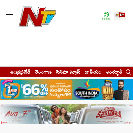
ఆంధ్రప్రదేశ్
తెలంగాణ
సినిమా న్యూస్
జాతీయం
అంతర్జాతీయం