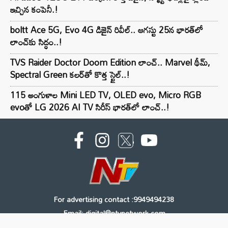
ఇచ్చిన కంపెనీ.!
boltt Ace 5G, Evo 4G డిజైన్ రివీల్.. ఆగస్టు 25న భారత్‌లో
లాంచ్‌కు సిద్ధం..!
TVS Raider Doctor Doom Edition లాంచ్.. Marvel థీమ్,
Spectral Green కలర్‌తో కొత్త స్టైల్..!
115 అంగుళాల Mini LED TV, OLED evo, Micro RGB
evoతో LG 2026 AI TV సిరీస్ భారత్‌లో లాంచ్..!
For advertising contact :9949494238
Email: digital@ntvnetwork.com