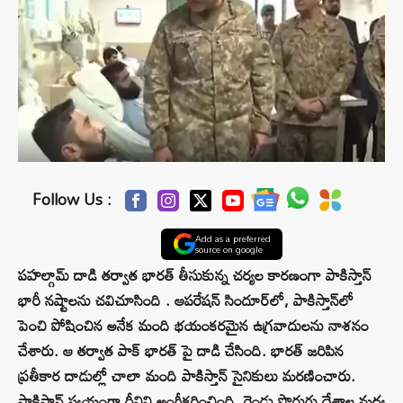
Follow Us :
Add as a preferred
source on google
పహల్గామ్ దాడి తర్వాత భారత్ తీసుకున్న చర్యల కారణంగా పాకిస్తాన్
భారీ నష్టాలను చవిచూసింది . ఆపరేషన్ సిందూర్‌లో, పాకిస్తాన్‌లో
పెంచి పోషించిన అనేక మంది భయంకరమైన ఉగ్రవాదులను నాశనం
చేశారు. ఆ తర్వాత పాక్ భారత్ పై దాడి చేసింది. భారత్ జరిపిన
ప్రతీకార దాడుల్లో చాలా మంది పాకిస్తాన్ సైనికులు మరణించారు.
పాకిస్తాన్ స్వయంగా దీనిని అంగీకరించింది. రెండు పొరుగు దేశాల మధ్య