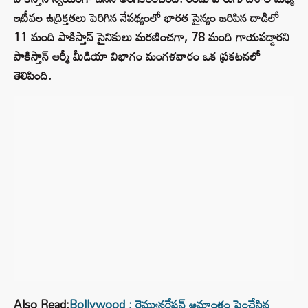
ఇటీవల ఉద్రిక్తతలు పెరిగిన నేపథ్యంలో భారత సైన్యం జరిపిన దాడిలో
11 మంది పాకిస్తాన్ సైనికులు మరణించగా, 78 మంది గాయపడ్డారని
పాకిస్తాన్ ఆర్మీ మీడియా విభాగం మంగళవారం ఒక ప్రకటనలో
తెలిపింది.
Also Read:
Bollywood : రెమ్యునరేషన్ అమాంతం పెంచేసిన