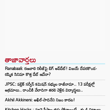
తాజావార్తలు
Ranabaali: రణబాలి రిలీజ్‌పై బిగ్ అప్‌డేట్! విజయ్ దేవరకొండ-
రష్మిక సినిమా కొత్త డేట్ ఇదేనా?
JPSC: పబ్లిక్ సర్వీస్ కమిషన్ సభ్యుల రాజీనామా.. 13 పరీక్షల్లో
అక్రమాలు.. రాంచీకి వేలాదిగా తరలి వెళ్లిన విద్యార్థులు..
Akhil Akkineni: అఖిల్-సాదినేని నిజం కాదట!
Kitchen Hacks : నూనె సీసాల జిడ్డు పోవాలంటే.. ఈ 4 చిట్కాలు