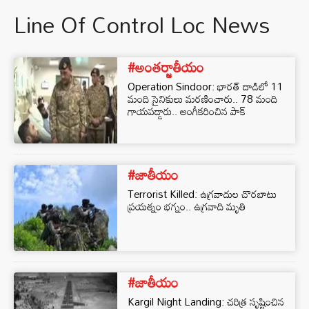
Line Of Control Loc News
#అంతర్జాతీయం
Operation Sindoor: భారత్ దాడిలో 11
మంది సైనికులు మరణించారు.. 78 మంది
గాయపడ్డారు.. అంగీకరించిన పాక్
#జాతీయం
Terrorist Killed: ఉగ్రవాదుల చొరబాటు
ప్రయత్నం భగ్నం.. ఉగ్రవాది మృతి
#జాతీయం
Kargil Night Landing: చరిత్ర సృష్టించిన