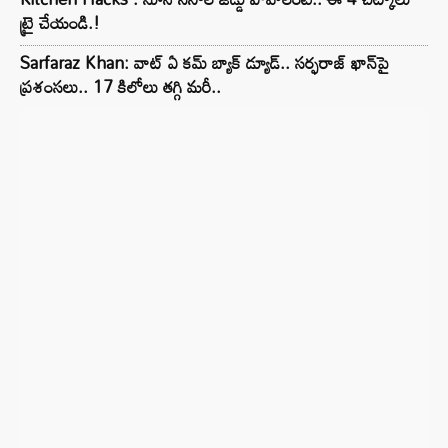
ట్రై చేయండి.!
Sarfaraz Khan: వాట్ ఏ కమ్ బ్యాక్ డ్యూడ్.. సర్ఫరాజ్ ఖాన్‌పై
ప్రశంసలు.. 17 కిలోలు తగ్గి మరీ..