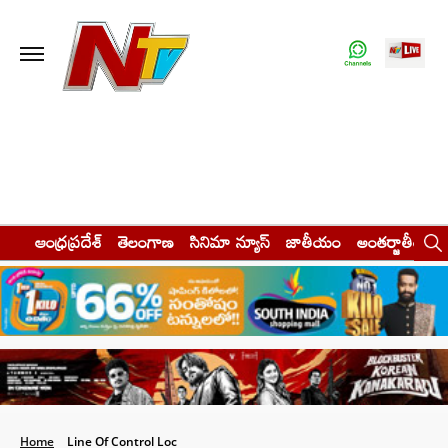
ఆంధ్రప్రదేశ్
తెలంగాణ
సినిమా న్యూస్
జాతీయం
అంతర్జాతీయం
Home
Line Of Control Loc