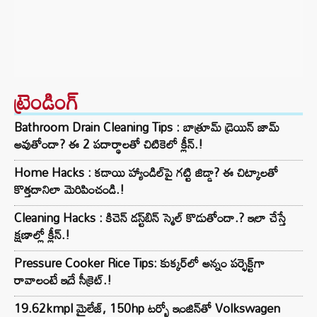
ట్రెండింగ్‌
Bathroom Drain Cleaning Tips : బాత్రూమ్ డ్రెయిన్ జామ్
అవుతోందా? ఈ 2 పదార్థాలతో చిటికెలో క్లీన్.!
Home Hacks : కడాయి హ్యాండిల్‌పై గట్టి జిడ్డా? ఈ చిట్కాలతో
కొత్తదానిలా మెరిపించండి.!
Cleaning Hacks : కిచెన్ డస్ట్‌బిన్ స్మెల్ కొడుతోందా.? ఇలా చేస్తే
క్షణాల్లో క్లీన్.!
Pressure Cooker Rice Tips: కుక్కర్‌లో అన్నం పర్ఫెక్ట్‌గా
రావాలంటే ఇదే సీక్రెట్.!
19.62kmpl మైలేజ్, 150hp టర్బో ఇంజిన్‌తో Volkswagen