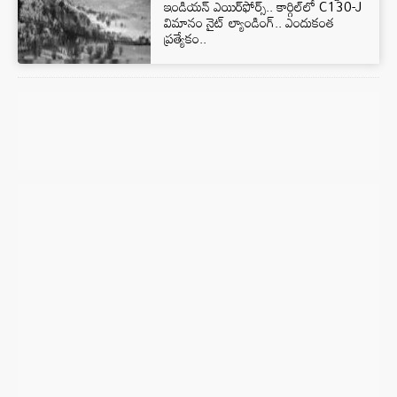
ఇండియన్ ఎయిర్‌ఫోర్స్.. కార్గిల్‌లో C130-J
విమానం నైట్ ల్యాండింగ్.. ఎందుకంత
ప్రత్యేకం..