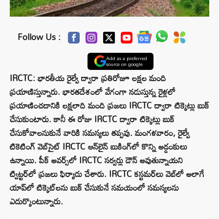
Follow Us :
Add as a preferred
source on google
IRCTC: భారతీయ రైల్వే ద్వారా ప్రతిరోజూ లక్షల మంది
ప్రయాణిస్తున్నారు. భారతదేశంలో వేగంగా నడుస్తున్న రైళ్లలో
ప్రయాణించడానికి లక్షలాది మంది ప్రజలు IRCTC ద్వారా టిక్కెట్లు బుక్
చేసుకుంటారు. కానీ ఈ రోజు IRCTC ద్వారా టిక్కెట్లు బుక్
చేసుకోవాలనుకునే వారికి సమస్యలు తప్పవు. మంగళవారం, రైల్వే
టికెటింగ్ వెబ్‌సైట్ IRCTC ఆన్‌లైన్ బుకింగ్‌లో కొన్ని అడ్డంకులు
ఉన్నాయి. పీక్ అవర్స్‌లో IRCTC సర్వర్లు డౌన్ అవుతున్నాయని
ట్విట్టర్‌లో ప్రజలు ఫిర్యాదు చేశారు. IRCTC కస్టమర్‌లు వెబ్‌లో అలాగే
యాప్‌లో టిక్కెట్‌లను బుక్ చేసుకునే సమయంలో సమస్యలను
ఎదుర్కొంటున్నారు.