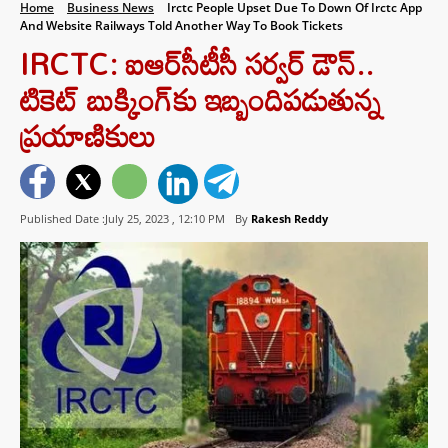
Home
Business News
Irctc People Upset Due To Down Of Irctc App
And Website Railways Told Another Way To Book Tickets
IRCTC: ఐఆర్‎సీటీసీ సర్వర్ డౌన్..
టికెట్ బుక్కింగ్‎కు ఇబ్బందిపడుతున్న
ప్రయాణికులు
Published Date :July 25, 2023 ,
12:10 PM
By
Rakesh Reddy