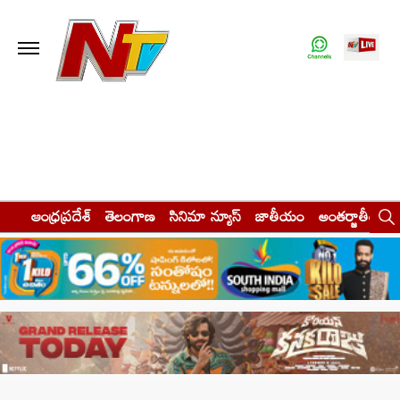
ఆంధ్రప్రదేశ్
తెలంగాణ
సినిమా న్యూస్
జాతీయం
అంతర్జాతీయం