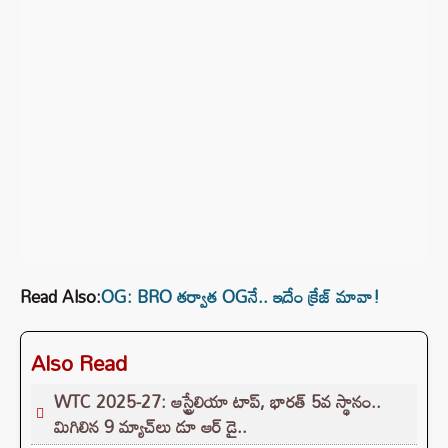
Read Also:
OG: BRO తర్వాత OGనే.. ఇదేం క్రేజ్ మావా!
Also Read
WTC 2025-27: ఆస్ట్రేలియా టాప్, భారత్ 5వ స్థానం..
మిగిలిన 9 మ్యాచ్‌లు డూ ఆర్ డై..