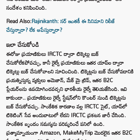
సందేశం కనిపించింది.
Read Also:
Rajinikanth: సర్ ఇంతకీ ఈ సినిమాని రిలీజ్
చేస్తున్నారా? లేక ఆపేస్తున్నారా?
ఇలా చేసుకోండి
ఈరోజు ప్రయాణికులు IRCTC ద్వారా టిక్కెట్లు బుక్
చేసుకోలేకపోవచ్చు, కానీ రైల్వే ప్రయాణికులు ఇతర యాప్‌ల ద్వారా
టిక్కెట్లు బుక్ చేసుకోవాలని సూచించింది. టిక్కెట్లను బుక్ చేసుకోవడానికి
ప్రయత్నిస్తున్న వ్యక్తులు అమెజాన్, మేక్ మై ట్రిప్, ఇతర B2C
ప్లేయర్‌లను ఉపయోగించవచ్చని భారతీయ రైల్వే తెలియజేసింది. ఇవి
కాకుండా.. ప్రయాణికులు రైల్వే స్టేషన్‌లోని కౌంటర్ నుండి టిక్కెట్లను
బుక్ చేసుకోవచ్చు. సాంకేతిక కారణాల వల్ల IRCTC సైట్, యాప్‌లో
టికెటింగ్ సేవ అందుబాటులో లేదని IRCTC ప్రకటన జారీ చేసింది.
సాంకేతిక బృందం సమస్యను పరిష్కరించే పనిలో ఉంది.
ప్రత్యామ్నాయంగా Amazon, MakeMyTrip మొదలైన ఇతర B2C