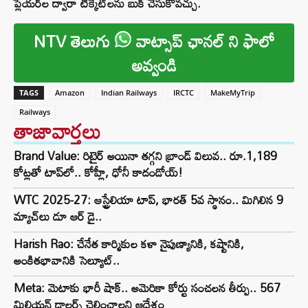
ప్లేయర్‌ల ద్వారా టిక్కెట్‌లను బుక్ చేసుకోవచ్చు.
NTV తెలుగు
వాట్సాప్ ఛానల్ ని ఫాలో
అవ్వండి
TAGS
Amazon
Indian Railways
IRCTC
MakeMyTrip
Railways
తాజావార్తలు
Brand Value: రిటైర్ అయినా తగ్గని బ్రాండ్ విలువ.. రూ.1,189
కోట్లతో టాప్‌లో.. కోహ్లీ, ధోనీ కాదండోయ్!
WTC 2025-27: ఆస్ట్రేలియా టాప్, భారత్ 5వ స్థానం.. మిగిలిన 9
మ్యాచ్‌లు డూ ఆర్ డై..
Harish Rao: చేనేత కార్మికుల కళా నైపుణ్యానికి, కష్టానికి,
అంకితభావానికి సెల్యూట్..
Meta: మెటాకు భారీ షాక్.. అమెరికా కోర్టు సంచలన తీర్పు.. 567
మిలియన్ డాలర్స్ చెల్లించాలని ఆదేశం