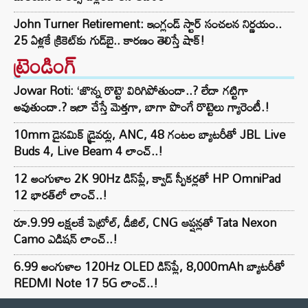
John Turner Retirement: ఇంగ్లండ్ స్టార్ సంచలన నిర్ణయం..
25 ఏళ్లకే క్రికెట్‌కు గుడ్‌బై.. కారణం తెలిస్తే షాక్!
ట్రెండింగ్‌
Jowar Roti: ‘జొన్న రొట్టె’ విరిగిపోతుందా..? లేదా గట్టిగా
అవుతుందా.? ఇలా చేస్తే మెత్తగా, బాగా పొంగే రొట్టెలు గ్యారెంటీ.!
10mm డైనమిక్ డ్రైవర్లు, ANC, 48 గంటల బ్యాటరీతో JBL Live
Buds 4, Live Beam 4 లాంచ్..!
12 అంగుళాల 2K 90Hz డిస్‌ప్లే, క్వాడ్ స్పీకర్లతో HP OmniPad
12 భారత్‌లో లాంచ్..!
రూ.9.99 లక్షలకే పెట్రోల్, డీజిల్, CNG ఆప్షన్లతో Tata Nexon
Camo ఎడిషన్ లాంచ్..!
6.99 అంగుళాల 120Hz OLED డిస్‌ప్లే, 8,000mAh బ్యాటరీతో
REDMI Note 17 5G లాంచ్..!