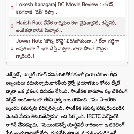
Lokesh Kanagaraj DC Movie Review : లోకేష్
కనగరాజ్ 'డీసీ' రివ్యూ..
Harish Rao: చేనేత కార్మికుల కళా నైపుణ్యానికి, కష్టానికి,
అంకితభావానికి సెల్యూట్..
Jowar Roti: 'జొన్న రొట్టె' విరిగిపోతుందా..? లేదా గట్టిగా
అవుతుందా.? ఇలా చేస్తే మెత్తగా, బాగా పొంగే రొట్టెలు
గ్యారెంటీ.!
వెబ్‌సైట్, మొబైల్ యాప్ పనిచేయకపోవడంతో ప్రయాణికులు తీవ్ర
ఇబ్బందులు పడుతున్నారు.భారతీయ రైల్వే ప్రయాణికుల కోసం ట్వీట్
ద్వారా ఒక ప్రకటన విడుదల చేసింది. సాంకేతిక కారణాల వల్ల టికెటింగ్
సర్వీస్ అందుబాటులో లేదని రైల్వే శాఖ తెలిపింది. “మా సాంకేతిక
బృందం సమస్యను పరిష్కరిస్తోంది. సాంకేతిక సమస్య పరిష్కరించబడిన
వెంటనే మేము తెలియజేస్తాము” అని పేర్కొంది. IRCTC వెబ్‌సైట్‌కి
లాగిన్ చేసినప్పుడు, “మెయింటెనెన్స్ యాక్టివిటీ కారణంగా ఇ-టికెటింగ్
సేవ అందుబాటులో లేదు. దయచేసి తర్వాత ప్రయత్నించండి” అనే