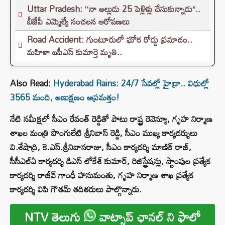
Uttar Pradesh: ‘‘నా అల్లుడు 25 పెళ్లిళ్లు చేసుకున్నాడు’’..
బీజేపీ ఎమ్మెల్యే సంచలన ఆరోపణలు
Road Accident: గుంటూరులో ఘోర రోడ్డు ప్రమాదం..
మహిళా ఐపీఎస్ కుమార్తె మృతి..
Also Read:
Hyderabad Rains: 24/7 సేవల్లో హైడ్రా.. విధుల్లో
3565 మంది, అణుక్షణం అప్రమత్తం!
నేటి స‌మీక్ష‌లో సీఎం రేవంత్ రెడ్డితో పాటు రాష్ట్ర రెవెన్యూ, గృహ నిర్మాణ
శాఖ‌ల మంత్రి పొంగులేటి శ్రీ‌నివాస్ రెడ్డి, సీఎం ముఖ్య కార్య‌ద‌ర్శులు
వి.శేషాద్రి, కె.ఎస్‌.శ్రీ‌నివాస‌రాజు, సీఎం కార్య‌ద‌ర్శి మాణిక్ రాజ్‌,
సీసీఎల్ఏ కార్య‌ద‌ర్శి డిఎస్‌ లోకేశ్ కుమార్‌, రిజిస్ట్రేష‌న్లు, స్టాంపుల ప్ర‌త్యేక
కార్య‌ద‌ర్శి రాజీవ్ గాంధీ హ‌నుమంతు, గృహ నిర్మాణ శాఖ ప్ర‌త్యేక
కార్య‌ద‌ర్శి విపి గౌత‌మ్ త‌దిత‌రులు పాల్గొన్నారు.
NTV తెలుగు
వాట్సాప్ ఛానల్ ని ఫాలో