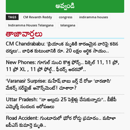
అవ్వండి
TAGS
CM Revanth Reddy
congress
indiramma houses
Indiramma Houses Telangana
telangana
తాజావార్తలు
CM Chandrababu: ‘ప్రియాంక మృతికి కారణమైన వారిపై కఠిన
చర్యలు’.. బాధిత కుటుంబానికి రూ. 20 లక్షల ఆర్థిక సాయం..
New Phones: గూగుల్ నుంచి కొత్త ఫోన్స్.. పిక్సెల్ 11, 11 ప్రో,
11 ప్రో XL , 11 ప్రో ఫోల్డ్.. ఫీచర్స్ అదరహో..
‘Varanasi’ Surprise: మహేష్ బాబు బర్త్ డే రోజు ‘వారణాసి’
మేకర్స్ సర్‌ప్రైజ్ అనౌన్స్‌మెంట్! చూశారా?
Uttar Pradesh: ‘‘నా అల్లుడు 25 పెళ్లిళ్లు చేసుకున్నాడు’’.. బీజేపీ
ఎమ్మెల్యే సంచలన ఆరోపణలు
Road Accident: గుంటూరులో ఘోర రోడ్డు ప్రమాదం.. మహిళా
ఐపీఎస్ కుమార్తె మృతి..