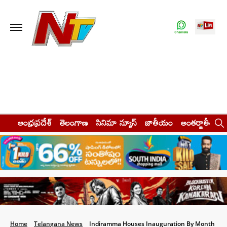
ఆంధ్రప్రదేశ్
తెలంగాణ
సినిమా న్యూస్
జాతీయం
అంతర్జాతీయం
Home
Telangana News
Indiramma Houses Inauguration By Month