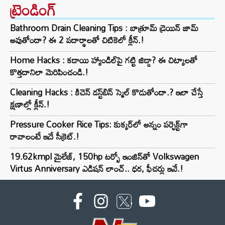
ట్రెండింగ్‌
Bathroom Drain Cleaning Tips : బాత్రూమ్ డ్రెయిన్ జామ్
అవుతోందా? ఈ 2 పదార్థాలతో చిటికెలో క్లీన్.!
Home Hacks : కడాయి హ్యాండిల్‌పై గట్టి జిడ్డా? ఈ చిట్కాలతో
కొత్తదానిలా మెరిపించండి.!
Cleaning Hacks : కిచెన్ డస్ట్‌బిన్ స్మెల్ కొడుతోందా.? ఇలా చేస్తే
క్షణాల్లో క్లీన్.!
Pressure Cooker Rice Tips: కుక్కర్‌లో అన్నం పర్ఫెక్ట్‌గా
రావాలంటే ఇదే సీక్రెట్.!
19.62kmpl మైలేజ్, 150hp టర్బో ఇంజిన్‌తో Volkswagen
Virtus Anniversary ఎడిషన్ లాంచ్.. ధర, ఫీచర్లు ఇవే.!