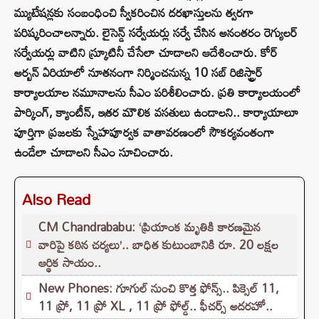
మ్యుటేష‌న్ల‌కు సంబంధించి స్వీక‌రించిన ద‌రఖాస్తుల‌ను త్వ‌ర‌గా
ప‌రిష్క‌రించాల‌న్నారు. లైసెన్డ్ స‌ర్వేయ‌ర్లు స‌ర్వే చేసిన అనంత‌రం రెగ్యుల‌ర్
స‌ర్వేయ‌ర్లు వాటిని స్క్రూటినీ చేసేలా చూడాల‌ని ఆదేశించారు. కోర్
అర్బ‌న్ ఏరియాలో నూత‌నంగా నిర్మించ‌నున్న 10 స‌బ్ రిజిస్ట్రార్
కార్యాల‌యాల న‌మూనాల‌ను సీఎం ప‌రిశీలించారు. ప్ర‌తి కార్యాల‌యంలో
పార్కింగ్‌, క్యాంటీన్‌, ఇత‌ర మౌలిక వ‌స‌తులు ఉండాల‌ని.. కార్యాయాలూ
పూర్తిగా ప్ర‌జ‌ల‌కు స్నేహ‌పూర్వ‌క వాతావ‌ర‌ణంలో సౌక‌ర్య‌వంతంగా
ఉండేలా చూడాల‌ని సీఎం సూచించారు.
Also Read
CM Chandrababu: ‘ప్రియాంక మృతికి కారణమైన
వారిపై కఠిన చర్యలు’.. బాధిత కుటుంబానికి రూ. 20 లక్షల
ఆర్థిక సాయం..
New Phones: గూగుల్ నుంచి కొత్త ఫోన్స్.. పిక్సెల్ 11,
11 ప్రో, 11 ప్రో XL , 11 ప్రో ఫోల్డ్.. ఫీచర్స్ అదరహో..