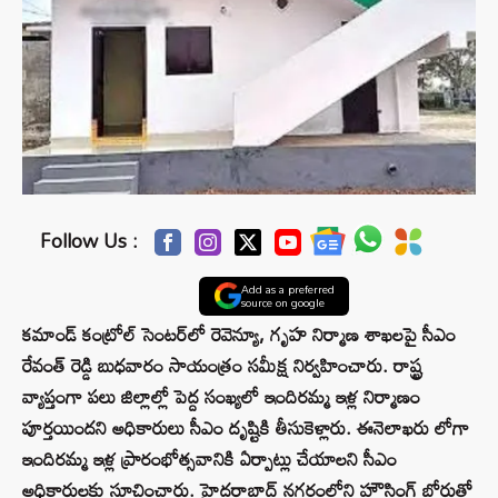
Follow Us :
Add as a preferred
source on google
క‌మాండ్ కంట్రోల్ సెంట‌ర్‌లో రెవెన్యూ, గృహ నిర్మాణ శాఖ‌ల‌పై సీఎం
రేవంత్ రెడ్డి బుధ‌వారం సాయంత్రం స‌మీక్ష నిర్వ‌హించారు. రాష్ట్ర
వ్యాప్తంగా ప‌లు జిల్లాల్లో పెద్ద సంఖ్య‌లో ఇందిర‌మ్మ ఇళ్ల నిర్మాణం
పూర్త‌యింద‌ని అధికారులు సీఎం దృష్టికి తీసుకెళ్లారు. ఈనెలాఖ‌రు లోగా
ఇందిర‌మ్మ ఇళ్ల ప్రారంభోత్స‌వానికి ఏర్పాట్లు చేయాల‌ని సీఎం
అధికారులకు సూచించారు. హైద‌రాబాద్ న‌గ‌రంలోని హౌసింగ్ బోర్డుతో