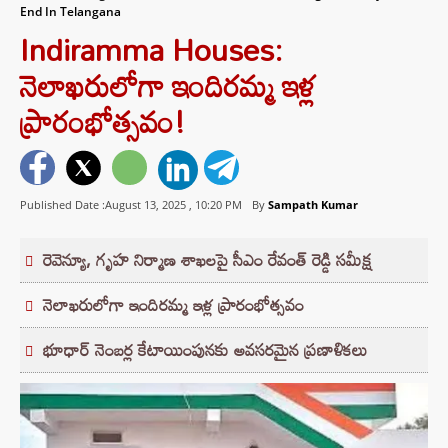
End In Telangana
Indiramma Houses:
నెలాఖ‌రులోగా ఇందిరమ్మ ఇళ్ల
ప్రారంభోత్స‌వం!
Published Date :August 13, 2025 ,
10:20 PM
By
Sampath Kumar
రెవెన్యూ, గృహ నిర్మాణ శాఖ‌ల‌పై సీఎం రేవంత్ రెడ్డి స‌మీక్ష
నెలాఖ‌రులోగా ఇందిరమ్మ ఇళ్ల ప్రారంభోత్స‌వం
భూధార్ నెంబ‌ర్ల కేటాయింపున‌కు అవ‌స‌ర‌మైన ప్ర‌ణాళిక‌లు