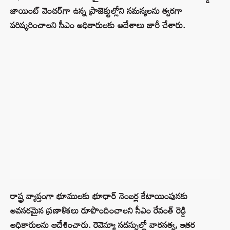
జాయింట్ వెంచ‌ర్‌గా ఉన్న ప్రాజెక్టుల్లోని స‌మ‌స్య‌ల‌ను త్వ‌ర‌గా
ప‌రిష్క‌రించాల‌ని సీఎం అధికారుల‌కు ఆదేశాలు జారీ చేశారు.
రాష్ట్ర వ్యాప్తంగా భూముల‌కు భూధార్ నెంబ‌ర్ల కేటాయింపున‌కు
అవ‌స‌ర‌మైన ప్ర‌ణాళిక‌లు రూపొందించాల‌ని సీఎం రేవంత్ రెడ్డి
అధికారుల‌ను ఆదేశించారు. రెవెన్యూ స‌ద‌స్సుల్లో వార‌స‌త్వ‌, ఇత‌ర