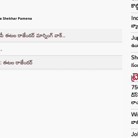
కొట
Ind
a Shekhar Pamena
బ్య
ంపీ ఈటల రాజేందర్ మార్నింగ్ వాక్..
Jup
ఉంద
..
She
ుంది: ఈటల రాజేందర్
సంబ
ట్
75
డిస
లాం
Wil
బాబ
Joh