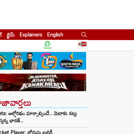
ల్
క్రైమ్
Explainers
English
ాజావార్తలు
a: ఆల్గోరిథం మార్చాల్సిందే.. మెటాకు నట్లు
స్తున్న భారత్..
cket Player: బోర్డును బురిడీ