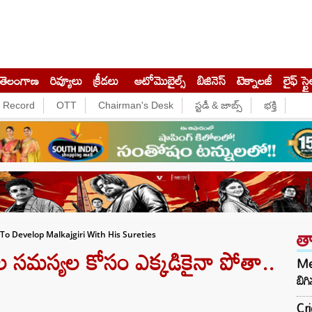
తెలంగాణ
రివ్యూలు
క్రీడలు
ఆటోమొబైల్స్
బిజినెస్‌
టెక్నాలజీ
లైఫ్ స్టై
e Record
OTT
Chairman's Desk
స్టడీ & జాబ్స్
భక్తి
త
To Develop Malkajgiri With His Sureties
 సమస్యల కోసం ఎక్కడికైనా పోతా..
Met
బిగి
Cri