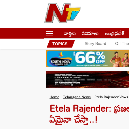
వార్తలు
సినిమాలు
ఆంధ్రప్రదేశ్
Story Board
Off Th
TOPICS
Home
Telangana News
Etela Rajender Vows 
Etela Rajender: ప్రజల
ఏమైనా చేస్తా..!