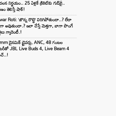
లన నిర్ణయం.. 25 ఏళ్లకే క్రికెట్‌కు గుడ్‌బై..
ణం తెలిస్తే షాక్!
ar Roti: ‘జొన్న రొట్టె’ విరిగిపోతుందా..? లేదా
టిగా అవుతుందా.? ఇలా చేస్తే మెత్తగా, బాగా పొంగే
టెలు గ్యారెంటీ.!
mm డైనమిక్ డ్రైవర్లు, ANC, 48 గంటల
యాటరీతో JBL Live Buds 4, Live Beam 4
చ్..!