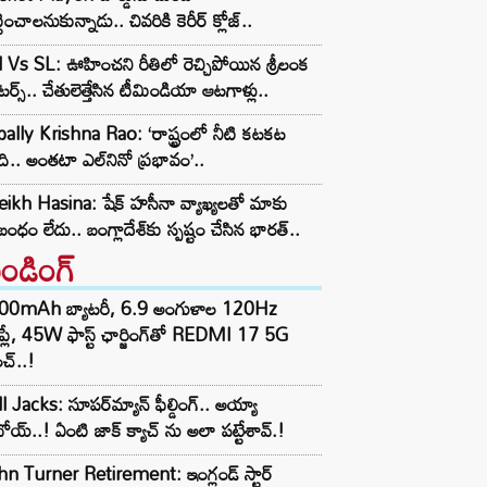
్టించాలనుకున్నాడు.. చివరికి కెరీర్ క్లోజ్..
 Vs SL: ఊహించని రీతిలో రెచ్చిపోయిన శ్రీలంక
ాటర్స్.. చేతులెత్తేసిన టీమిండియా ఆటగాళ్లు..
ally Krishna Rao: ‘రాష్ట్రంలో నీటి కటకట
ి.. అంతటా ఎల్‌నినో ప్రభావం’..
ikh Hasina: షేక్ హసీనా వ్యాఖ్యలతో మాకు
ంధం లేదు.. బంగ్లాదేశ్‌కు స్పష్టం చేసిన భారత్..
రెండింగ్‌
00mAh బ్యాటరీ, 6.9 అంగుళాల 120Hz
్‌ప్లే, 45W ఫాస్ట్ ఛార్జింగ్‌తో REDMI 17 5G
చ్..!
l Jacks: సూపర్‌మ్యాన్ ఫీల్డింగ్.. అయ్యా
ోయ్..! ఏంటి జాక్ క్యాచ్ ను అలా పట్టేశావ్.!
n Turner Retirement: ఇంగ్లండ్ స్టార్