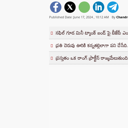
Published Date :June 17, 2024 ,
10:12 AM
By
Chandr
సఫిల్ గూడ మినీ ట్యాంక్ బండ్ పై బీజేపీ ఎ
ప్రతి చెరువు ఊరికి కన్నతల్లిలాగా పని చేసేది
ప్రస్తుతం ఒక రాంగ్ ప్రాక్టీస్ రాజ్యమేలుత