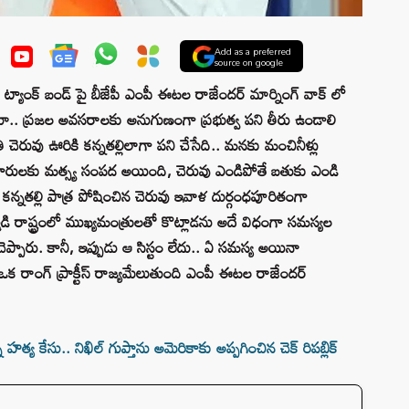
Add as a preferred
source on google
నీ ట్యాంక్ బండ్ పై బీజేపీ ఎంపీ ఈటల రాజేందర్ మార్నింగ్ వాక్ లో
ూ.. ప్రజల అవసరాలకు అనుగుణంగా ప్రభుత్వ పని తీరు ఉండాలి
ి చెరువు ఊరికి కన్నతల్లిలాగా పని చేసేది.. మనకు మంచినీళ్లు
యకారులకు మత్స్య సంపద అయింది, చెరువు ఎండిపోతే బతుకు ఎండి
 కన్నతల్లి పాత్ర పోషించిన చెరువు ఇవాళ దుర్గంధపూరితంగా
రాష్ట్రంలో ముఖ్యమంత్రులతో కొట్లాడను అదే విధంగా సమస్యల
 అని చెప్పారు. కానీ, ఇప్పుడు ఆ సిస్టం లేదు.. ఏ సమస్య అయినా
ఒక రాంగ్ ప్రాక్టీస్ రాజ్యమేలుతుంది ఎంపీ ఈటల రాజేందర్
త్య కేసు.. నిఖిల్ గుప్తాను అమెరికాకు అప్పగించిన చెక్ రిపబ్లిక్