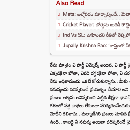
Also Read
Meta: ఆల్గోరిథం మార్చాల్సిందే.. మెటాకు
Cricket Player: బోర్డును బురిడీ కొట్టిం
Ind Vs SL: ఊహించని రీతిలో రెచ్చిపోయి
Jupally Krishna Rao: ‘రాష్ట్రంలో న
నేను మాత్రం ఏ పార్టీ ఎమ్మెల్యే అయిన, ఏ పార్
ఎక్కడికైనా పోతా, ఎవరి దగ్గరకైనా పోతా, ఏ దర
నేను అధికారులను ఒకటే కోరుతున్నాను.. మీకు అన్న
సమస్యలను పరిష్కరించే ప్రయత్నం చేయాలి అని క
ప్రజలు ఆత్మను ఆవిష్కరించి పెట్టిన బిక్షగా భావిస
గతంలో పడ్డ బాధలు లేకుండా పరిష్కరించేందుకు నా
మోడీని కలిశాను.. మల్కాజ్‌గిరి ప్రజలు చూపిన
ఉంది.. కాబట్టి ఏ సమస్య అయినా పరిష్కరించే ప