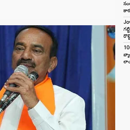
సంచ
కార
Jow
గట్
రొట్
10
బ్
లాం