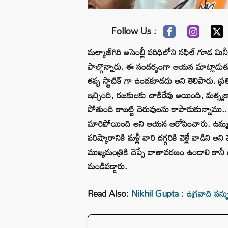
Follow Us :
మల్కాజ్‌గిరి అసెంబ్లీ పరిధిలోని సఫిల్ గూడ మి
పాల్గొన్నారు. ఈ సందర్భంగా ఆయన మాట్లాడుత
తప్ప స్టాటిక్ గా ఉండకూడదు అని తెలిపారు. ప్రత
ఇచ్చింది, రజకులకు చాకిరేవు అయింది, మత్స్
పోతుంది కాబట్టి చెరువులను కాపాడుకున్నాము..
మారిపోయింది అని ఆయన ఆరోపించారు. ఉమ్మడి 
పరిష్కారానికి మళ్లీ వారి దగ్గరికి వెళ్లే వాడిని
ముఖ్యమంత్రికి చెప్పే వాతావరణం ఉండాలి కానీ 
మండిపడ్డారు.
Read Also:
Nikhil Gupta : ఉగ్రవాది పన్ను హ