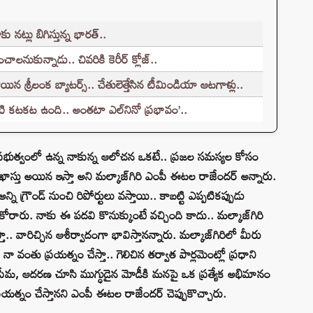
 నట్లు బిగిస్తున్న భారత్..
చాలనుకున్నాడు.. చివరికి కెరీర్ క్లోజ్..
న శ్రీలంక బ్యాటర్స్.. చేతులెత్తేసిన టీమిండియా ఆటగాళ్లు..
ీటి కటకట ఉంది.. అంతటా ఎల్‌నినో ప్రభావం’..
టీ ప్రభుత్వంలో ఉన్న నాకున్న ఆలోచన ఒకటే.. ప్రజల సమస్యల కోసం
ఖాస్తు అయిన ఇస్తా అని మల్కాజ్‌గిరి ఎంపీ ఈటల రాజేందర్ అన్నారు.
ి గ్రౌండ్ నుంచి రిపోర్టులు వస్తాయి.. కాబట్టి ఎప్పటికప్పుడు
ోరారు. నాకు ఈ పదవి కొనుక్కుంటే వచ్చింది కాదు.. మల్కాజ్‌గిరి
్తా.. వారిచ్చిన ఆశీర్వాదంగా భావిస్తానన్నారు. మల్కాజ్‌గిరిలో మీరు
 వంతు ప్రయత్నం చేస్తా.. గెలిచిన తర్వాత పార్లమెంట్లో ప్రధాని
 ప్రేమ, ఆదరణ చూసి ముగ్ధుడైన మోడీకి మనపై ఒక ప్రత్యేక అభిమానం
్రయత్నం చేస్తానని ఎంపీ ఈటల రాజేందర్ చెప్పుకొచ్చారు.