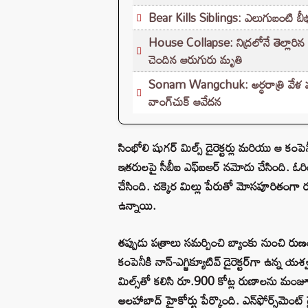
Bear Kills Siblings: ఎలుగుబంటి బీభత్సం
House Collapse: నిద్రలోనే తెల్లారిన
చెందిన ఆరుగురు మృతి
Sonam Wangchuk: అర్ధరాత్రి వేళ మా
వాంగ్‌చుక్ ఆవేదన
సింభోలి షుగర్ మిల్స్ డైరెక్టర్లు మరియు ఆ కంపెన
ఇతరులపై సీబీఐ ఎఫ్‌ఐఆర్ నమోదు చేసింది. ఓరి
చేసింది. చక్కెర మిల్లు పేరుతో మోసపూరితంగా
ఉన్నాయి.
తప్పుడు పత్రాలు సమర్పించి బ్యాంకు నుంచి రుణం
కంపెనీకి నాన్-ఎగ్జిక్యూటివ్ డైరెక్టర్‌గా ఉన్న 
మిల్స్‌తో కలిసి రూ.900 కోట్ల రుణాలను మంజ
అలహాబాద్ హైకోర్టు పేర్కొంది. ఎన్‌ఫోర్స్‌మెంట్ డ