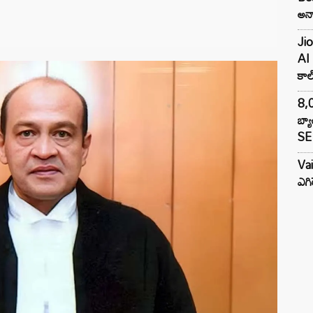
అన్న
Jio
AI 
కాల్
8,0
బ్య
SE 
Va
ఎగి