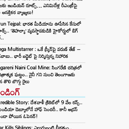
్లలకు ఇండియన్ రూట్స్… ఎనిమిదేళ్ల రీఎంట్రీపై
తి ఆసక్తికర వ్యాఖ్యలు!
run Tejpal: భారత మీడియాను ఊపేసిన కేసులో
ైమాక్స్.. ‘తెహల్కా’ వ్యవస్థాపకుడికి హైకోర్టులో బిగ్
్..
a Multistarrer : ఒకే స్క్రీన్‌పై వరుణ్ తేజ్ –
బాబు.. భారీ బడ్జెట్ పై నిర్మిస్తున్న నిహారిక
gareni Naini Coal Mine: సింగరేణి చరిత్రలో
ిత్రాత్మక ఘట్టం.. నైనీ గని నుంచి తెలంగాణకు
ిన తొలి బొగ్గు రైలు
రెండింగ్‌
redible Story: దేశవాళీ క్రికెట్‌లో 9 వేల రన్స్..
ిండియా డెబ్యూలోనే హాఫ్ సెంచరీ.. కానీ అడ్రస్
కుండా పోయిన ఓపెనర్!
r Kills Siblings: ఎలుగుబంటి బీభత్సం..