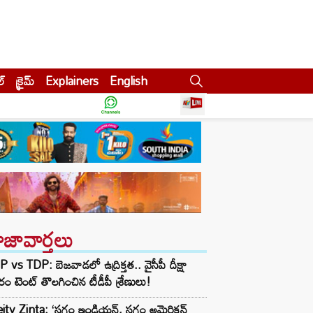
ల్
క్రైమ్
Explainers
English
ాజావార్తలు
 vs TDP: బెజవాడలో ఉద్రిక్తత.. వైసీపీ దీక్షా
ిరం టెంట్ తొలగించిన టీడీపీ శ్రేణులు!
eity Zinta: ‘సగం ఇండియన్, సగం అమెరికన్…