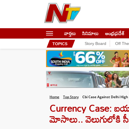
వార్తలు
సినిమాలు
ఆంధ్రప్రదేశ్
Story Board
Off Th
TOPICS
Home
Top Story
Cbi Case Against Delhi High
Currency Case: బయటకొస
మోసాలు.. వెలుగులోకి సీ