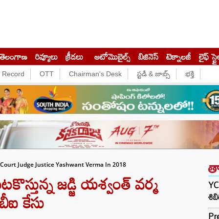
తెలంగాణ
రివ్యూలు
క్రీడలు
ఆటోమొబైల్స్
బిజినెస్‌
టెక్నాలజీ
లైఫ్ స్టై
e Record
OTT
Chairman's Desk
స్టడీ & జాబ్స్
భక్తి
త
 Court Judge Justice Yashwant Verma In 2018
్తున్న జడ్జి యశ్వంత్ వర్మ
YCP
బీఐ కేసు
శిబ
Pr