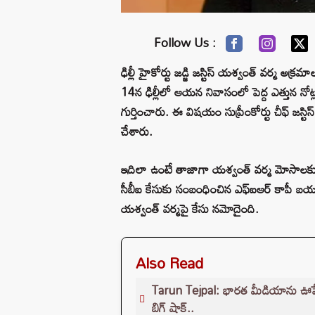
Follow Us :
ఢిల్లీ హైకోర్టు జడ్జి జస్టిస్ యశ్వంత్ వర్మ అక్
14న ఢిల్లీలో ఆయన నివాసంలో పెద్ద ఎత్తున నోట
గుర్తించారు. ఈ విషయం సుప్రీంకోర్టు చీఫ్ జస్టిస
చేశారు.
ఇదిలా ఉంటే తాజాగా యశ్వంత్ వర్మ మోసాలకు
సీబీఐ కేసుకు సంబంధించిన ఎఫ్‌ఐఆర్ కాపీ బయట
యశ్వంత్ వర్మపై కేసు నమోదైంది.
Also Read
Tarun Tejpal: భారత మీడియాను ఊపేసిన క
బిగ్ షాక్..