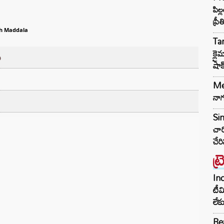
పిల
ప్రీ
h Maddala
Ta
క్ల
ు
షాక
Meg
నాగ
Sin
చార
చేర
ట్
Inc
టీమ
లే
Bea