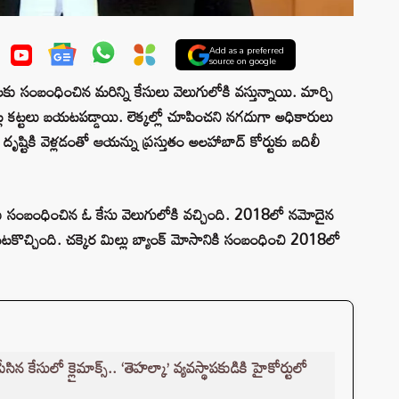
Add as a preferred
source on google
రమాలకు సంబంధించిన మరిన్ని కేసులు వెలుగులోకి వస్తున్నాయి. మార్చి
్ల కట్టలు బయటపడ్డాయి. లెక్కల్లో చూపించని నగదుగా అధికారులు
్ దృష్టికి వెళ్లడంతో ఆయన్ను ప్రస్తుతం అలహాబాద్ కోర్టుకు బదిలీ
 సంబంధించిన ఓ కేసు వెలుగులోకి వచ్చింది. 2018లో నమోదైన
కొచ్చింది. చక్కెర మిల్లు బ్యాంక్ మోసానికి సంబంధించి 2018లో
ేసులో క్లైమాక్స్.. ‘తెహల్కా’ వ్యవస్థాపకుడికి హైకోర్టులో