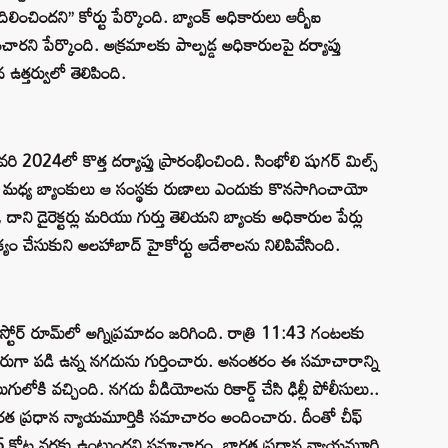
ించిందని’’ కోర్టు పేర్కొంది. బ్యాంక్ అధికారులు ఆర్బీఐ
ించారని పేర్కొంది. అక్రమాలకు పాల్పడ్డ అధికారులపై దర్యాప్తు
ఉత్తర్వులో తెలిపింది.
ి 2024లో కొత్త దర్యాప్తు ప్రారంభించింది. సింభోలి షుగర్ మిల్స్
మధ్య బ్యాంకులు ఆ సంస్థకు రుణాలు ఎందుకు కొనసాగించాయో
ాని డైరెక్టర్లు మరియు గుర్తు తెలియని బ్యాంకు అధికారుల పేర్లు
్యం చేసుకుని అలహాబాద్ హైకోర్టు ఆదేశాలను నిలిపివేసింది.
స్టోర్ రూమ్‌లో అగ్నిప్రమాదం జరిగింది. రాత్రి 11:43 గంటలకు
ాచెదురుగా పడి ఉన్న నగదును గుర్తించారు. అనంతరం ఈ సమాచారాన్ని
ి వచ్చింది. నగదు వీడియోలను రికార్డ్ చేసి ఢిల్లీ పోలీసులు..
 ప్రధాన న్యాయమూర్తికి సమాచారం అందించారు. దీంతో చీఫ్
15 కోట్ల వరకు ఉంటుందని సమాచారం. భారత ప్రధాన న్యాయమూర్తి