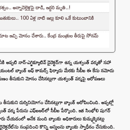
.. అన్నాచెల్లెళ్లపై దాడి, ఇద్దరి మృతి..!
 బతుకులు.. 100 ఏళ్ల నాటి ఇల్లు కూలి ఒకే కుటుంబానికి
ట ఇచ్చి మోసం చేశారు.. కేంద్ర మంత్రుల తీరుపై సోనమ్
ీకి అప్పటి నాన్-ఎగ్జిక్యూటివ్ డైరెక్టర్‌గా ఉన్న యశ్వంత్ వర్మతో సహా
యంటల్ బ్యాంక్ ఆఫ్ కామర్స్ ఫిర్యాదు మేరకు సీబీఐ ఈ కేసు నమోదు
 రుణం తీసుకుని మోసం చేసినట్లుగా యశ్వంత్ వర్మపై ఆరోపణలు
 తీసుకుని దుర్వినియోగం చేసినట్లుగా బ్యాంక్ ఆరోపించింది. అప్పట్లో
యశ్వంత్ వర్మ పేరును ఎఫ్‌ఐఆర్‌లో సీబీఐ పేర్కొంది. ఇక సింభోలి షుగర్
ూరు చేయడంలో అనేక మంది బ్యాంకు అధికారులు కుమ్మక్కైనట్లు
ైరెక్టరేట్‌ను సంప్రదించి కొన్ని ఆస్తులను బ్యాంకు స్వాధీనం చేసుకుంది.