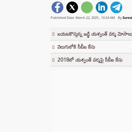
Published Date :March 22, 2025 ,
10:24 AM
By
Sures
బయటకొస్తున్న జడ్జి యశ్వంత్ వర్మ మోసాల
వెలుగులోకి సీబీఐ కేసు
2018లో యశ్వంత్ వర్మపై సీబీఐ కేసు