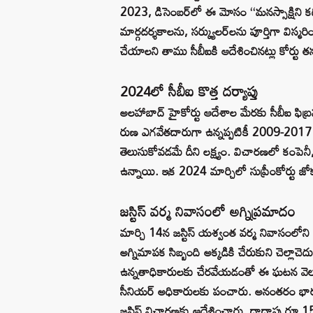
2023, డిసెంబర్‌లో ఈ మోసం ‘‘మనస్సాక్షిని కదిల
మార్గదర్శకాలను, సర్క్యులర్‌లను పూర్తిగా విస్మర
చేయాలని తాము సీబీఐకి ఆదేశించినట్లు కోర్టు తన 
2024లో సీబీఐ కొత్త దర్యాప్తు
అలహాబాద్ హైకోర్టు ఆదేశాల మేరకు సీబీఐ ఫిబ్రవర
రుణ ఎగవేతదారుగా ఉన్నప్పటికీ 2009-2017 
తెలుసుకోవడమే దీని లక్ష్యం. విచారణలో కంపెనీ, ద
ఉన్నాయి. ఇక 2024 మార్చిలో సుప్రీంకోర్టు జోక
జస్టిస్ వర్మ నివాసంలో అగ్నిప్రమాదం
మార్చి 14న జస్టిస్ యశ్వంత వర్మ నివాసంలోని 
అగ్నిమాపక సిబ్బంది అక్కడికి చేరుకుని చెల్ల
ఉన్నతాధికారులకు చేరవేయడంతో ఈ ఘటన వెలుగులోక
సీనియర్ అధికారులకు పంచారు. అనంతరం భారత
జస్టిస్ విచారణకు ఆదేశించారు. దాదాపు రూ.