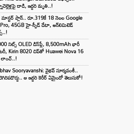
ాచెల్లెళ్లపై దాడి, ఇద్దరి మృతి..!
 మాస్టర్ ప్లాన్.. రూ.319కే 18 నెలల Google
Pro, 45GB హై-స్పీడ్ డేటా, అన్⁭లిమిటెడ్
స్..!
00 నిట్స్ OLED డిస్‌ప్లే, 8,500mAh భారీ
ాటరీ, Kirin 8020 చిప్‌తో Huawei Nova 16
లాంచ్..!
ibhav Sooryavanshi: వైభవ్ సూర్యవంశీ..
రెగిరిపడొద్దు.. ఆ ఇద్దరి కెరీర్ ఏమైందో తెలుసుకో!