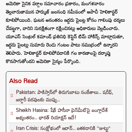
అమెరికా సైనిక వర్గాల సమాచారం ప్రకారం, మంగళవారం
తెల్లవారుజామున హర్ముజ్ జలసంధి సమీపంలో అపాచీ హెలికాప్టర్
కూలిపోయింది. ఘటన అనంతరం ఇద్దరు పైలట్ల కోసం గాలింపు చర్యలు
చేపట్టగా, వారిని సురక్షితంగా రక్షించినట్లు అధికారులు వెల్లడించారు.
యూఎస్ సెంట్రల్ కమాండ్ ప్రతినిధి కెప్టెన్ టిమ్ హాకిన్స్ మాట్లాడుతూ,
ఇద్దరు పైలట్లు సుమారు రెండు గంటల పాటు సముద్రంలో ఉన్నారని
తెలిపారు. హెలికాప్టర్ కూలిపోవడానికి గల కారణాలపై దర్యాప్తు
కొనసాగుతోందని అమెరికా సైన్యం పేర్కొంది.
Also Read
Pakistan: పాకిస్తాన్‌లో తిరుగుబాటు సంకేతాలు.. షరీఫ్,
జర్దారీ పదవులకు ముప్పు..
Sheikh Hasina: షేక్ హసీనా ప్రెస్‌మీట్‌పై బంగ్లాదేశ్
అభ్యంతరం.. భారత్ రియాక్షన్ ఇదే!
Iran Crisis: సంక్షోభంలో ఇరాన్.. బతకడానికి ‘‘జుట్టు’’