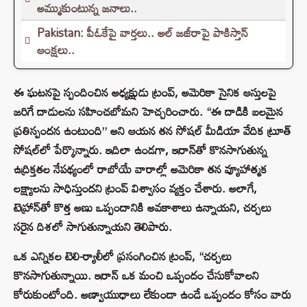
అమ్ముకుంటున్న జనాలు..
Pakistan: పీఓకేపై వార్తలు.. అల్ జజీరాపై పాకిస్తాన్
ఆంక్షలు..
ఈ ఘటనపై స్పందించిన అధ్యక్షుడు ట్రంప్, అమెరికా సైనిక ఆస్తులపై
జరిగే దాడులను సహించబోమని హెచ్చరించారు. “ఈ దాడికి బలమైన
ప్రతిస్పందన ఉంటుంది” అని ఆయన తన సోషల్ మీడియా వేదిక ట్రూత్
సోషల్‌లో పేర్కొన్నారు. ఇదిలా ఉండగా, ఇరాన్‌తో కొనసాగుతున్న
ఉద్రిక్తతల నేపథ్యంలో రాబోయే వారాల్లో అమెరికా తన వ్యూహాత్మక
లక్ష్యాలను సాధిస్తుందని ట్రంప్ విశ్వాసం వ్యక్తం చేశారు. అలాగే,
టెహ్రాన్‌తో కొత్త అణు ఒప్పందానికి అవకాశాలు ఉన్నాయని, చర్చలు
సరైన దిశలో సాగుతున్నాయని తెలిపారు.
ఒక ఎన్నికల టెలి-ర్యాలీలో ప్రసంగించిన ట్రంప్, “చర్చలు
కొనసాగుతున్నాయి. ఇరాన్ ఒక మంచి ఒప్పందం చేసుకోవాలని
కోరుకుంటోంది. అణ్వాయుధాలు లేకుండా ఉండే ఒప్పందం కోసం వారు