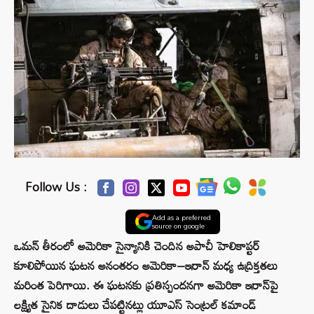
Follow Us :
Add as a preferred
source on google
ఒమన్ తీరంలో అమెరికా సైన్యానికి చెందిన అపాచీ హెలికాప్టర్
కూలిపోయిన ఘటన అనంతరం అమెరికా–ఇరాన్ మధ్య ఉద్రిక్తతలు
మరింత పెరిగాయి. ఈ ఘటనకు ప్రతిస్పందనగా అమెరికా ఇరాన్‌పై
లక్ష్యిత సైనిక దాడులు చేపట్టినట్లు యూఎస్ సెంట్రల్ కమాండ్