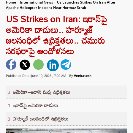
Home
International News
Us Launches Strikes On Iran After
Apache Helicopter Incident Near Hormuz Strait
US Strikes on Iran: ఇరాన్‌పై
అమెరికా దాడులు.. హర్మూజ్
జలసంధిలో ఉద్రిక్తతలు.. చమురు
సరఫరాపై ఆందోళనలు
Published Date :June 10, 2026 ,
7:02 AM
By
Venkatesh
అమెరికా–ఇరాన్ మధ్య ఉద్రిక్తతలు
ఇరాన్‌పై అమెరికా దాడులు
హర్మూజ్ జలసంధిలో ఉద్రిక్తతలు