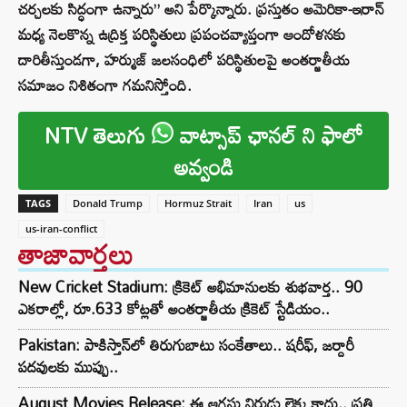
చర్చలకు సిద్ధంగా ఉన్నారు” అని పేర్కొన్నారు. ప్రస్తుతం అమెరికా-ఇరాన్
మధ్య నెలకొన్న ఉద్రిక్త పరిస్థితులు ప్రపంచవ్యాప్తంగా ఆందోళనకు
దారితీస్తుండగా, హర్ముజ్ జలసంధిలో పరిస్థితులపై అంతర్జాతీయ
సమాజం నిశితంగా గమనిస్తోంది.
NTV తెలుగు
వాట్సాప్ ఛానల్ ని ఫాలో
అవ్వండి
TAGS
Donald Trump
Hormuz Strait
Iran
us
us-iran-conflict
తాజావార్తలు
New Cricket Stadium: క్రికెట్ అభిమానులకు శుభవార్త.. 90
ఎకరాల్లో, రూ.633 కోట్లతో అంతర్జాతీయ క్రికెట్ స్టేడియం..
Pakistan: పాకిస్తాన్‌లో తిరుగుబాటు సంకేతాలు.. షరీఫ్, జర్దారీ
పదవులకు ముప్పు..
August Movies Release: ఈ ఆగస్టు నిరుడు లెక్క కాదు.. ప్రతి