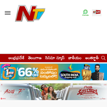
ఆంధ్రప్రదేశ్
తెలంగాణ
సినిమా న్యూస్
జాతీయం
అంతర్జాతీయం