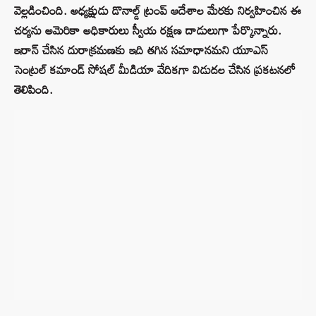
వెల్లడించింది. అధ్యక్షుడు డొనాల్డ్ ట్రంప్ ఆదేశాల మేరకు నిర్వహించిన ఈ
చర్యను అమెరికా అధికారులు స్వీయ రక్షణ దాడులుగా పేర్కొన్నారు.
ఇరాన్ చేసిన దురాక్రమణకు ఇది తగిన సమాధానమని యూఎస్
సెంట్రల్ కమాండ్ సోషల్ మీడియా వేదికగా విడుదల చేసిన ప్రకటనలో
తెలిపింది.