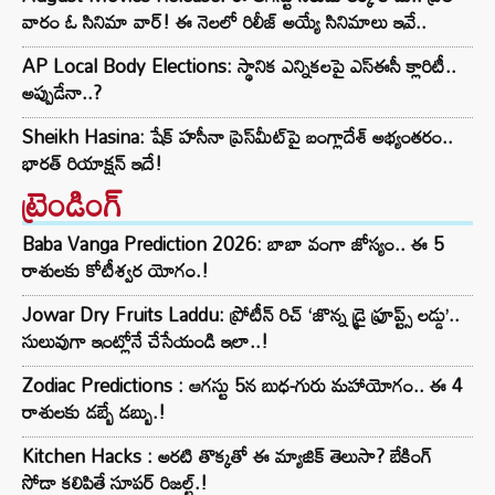
వారం ఓ సినిమా వార్! ఈ నెలలో రిలీజ్ అయ్యే సినిమాలు ఇవే..
AP Local Body Elections: స్థానిక ఎన్నికలపై ఎస్ఈసీ క్లారిటీ..
అప్పుడేనా..?
Sheikh Hasina: షేక్ హసీనా ప్రెస్‌మీట్‌పై బంగ్లాదేశ్ అభ్యంతరం..
భారత్ రియాక్షన్ ఇదే!
ట్రెండింగ్‌
Baba Vanga Prediction 2026: బాబా వంగా జోస్యం.. ఈ 5
రాశులకు కోటీశ్వర యోగం.!
Jowar Dry Fruits Laddu: ప్రోటీన్ రిచ్ ‘జొన్న డ్రై ఫ్రూప్ట్స్ లడ్డు’..
సులువుగా ఇంట్లోనే చేసేయండి ఇలా..!
Zodiac Predictions : ఆగస్టు 5న బుధ-గురు మహాయోగం.. ఈ 4
రాశులకు డబ్బే డబ్బు.!
Kitchen Hacks : అరటి తొక్కతో ఈ మ్యాజిక్ తెలుసా? బేకింగ్
సోడా కలిపితే సూపర్ రిజల్ట్.!