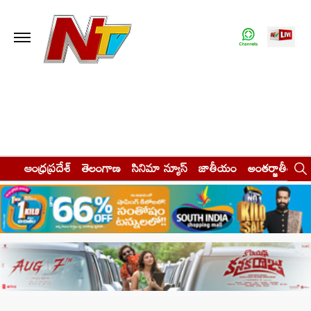
ఆంధ్రప్రదేశ్
తెలంగాణ
సినిమా న్యూస్
జాతీయం
అంతర్జాతీయం