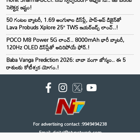
సెలెక్టర్ల ఇష్టం!
50 గంటల బ్యాటరీ, 1.69 అంగుళాల డిస్‌ప్లే, పాప్-అప్ డిజైన్‌తో
Lava Probuds Xplore 25° TWS ఇయర్‌బడ్స్ లాంచ్..!
POCO M8 Power 5G లాంచ్.. 8000mAh భారీ బ్యాటరీ,
120Hz OLED డిస్‌ప్లేతో అదిరిపోయే ఫోన్.!
Baba Vanga Prediction 2026: బాబా వంగా జోస్యం.. ఈ 5
రాశులకు కోటీశ్వర యోగం.!
For advertising contact :9949494238
Email: digital@ntvnetwork.com