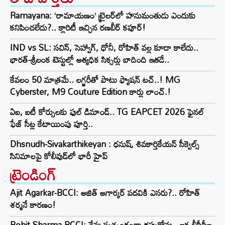
Ramayana: ‘రామాయణం’ ట్రైలర్‌లో హనుమంతుడు ఎందుకు
కనిపించలేదు?.. క్లారిటీ ఇచ్చిన రణబీర్ కపూర్!
IND vs SL: సచిన్, సెహ్వాగ్, ధోనీ, రోహిత్‌ వల్ల కూడా కాలేదు..
భారత్-శ్రీలంక టెస్టుల్లో అత్యధిక సిక్సర్లు బాదింది ఇతడే..
కేవలం 50 మాత్రమే.. లగ్జరీతో పాటు ఫ్యాషన్ టచ్..! MG
Cyberster, M9 Couture Edition కార్లు లాంచ్.!
ఏఐ, ఐటీ కోర్సులకు ఫుల్ డిమాండ్.. TG EAPCET 2026 ఫైనల్
ఫేజ్ సీట్ల కేటాయింపు పూర్తి..
Dhsnudh-Sivakarthikeyan : ధనుష్, శివకార్తికేయన్ సీక్వెల్స్
సినిమాలపై కోలీవుడ్‌లో భారీ హైప్
ట్రెండింగ్‌
Ajit Agarkar-BCCI: అజిత్ అగార్కర్ పదవికి ఎసరు?.. రోహిత్
శర్మనే కారణం!
Rohit Sharma-BCCI: నేను స్వచ్ఛందంగా తప్పుకోను.. ఇక బీసీసీఐ