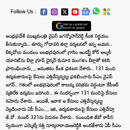
Follow Us :
Add as a preferred
source on google
ఆంధ్రప్రదేశ్‌ ముఖ్యమంత్రి వైఎస్‌ జగన్మోహన్‌రెడ్డి కీలక నిర్ణయం
తీసుకున్నారు.. తూర్పు గోదావరి జిల్లా పర్యటనలో ఉన్న ఆయన..
బిక్కవోలు మండలం బలభద్రపురంలో గ్రా‌సిం ఇండస్ట్రీ కోర్ ఆల్కలీ
యూనిట్‌ను బిర్లా గ్రూప్ ఛైర్మన్ కుమార మంగళం బిర్లాతో కలిసి
ప్రారంభించారు… అనంతరం కీలక ప్రకటన చేశారు.. 131 మంది
ఉద్యమకారులపై కేసులు ఎత్తివేస్తున్నట్లు ప్రకటించారు సీఎం వైఎస్‌
జగన్.. గతంలో బలభద్రపురంలో కాలుష్య పరిశ్రమ వద్దంటూ కేపీఆర్‌
వ్యతిరేక ఉద్యమం జరిగింది.. ఈ సందర్భంగా 131 మందిపై కేసులు
నమోదు చేశారు.. అయితే, ఇవాళ ఆ కేసులు ఎత్తివేస్తున్నట్టు
వెల్లడించారు ఏపీ సీఎం… ఇక, ఉద్యమకారులపై కేసులు ఎత్తివేస్తూ
జీ.వో. నంబర్ 321ను విడుదల చేశారు.. సంబంధిత జీవో కాపీని
స్వయంగా ఎమ్మెల్యే సత్తి సూర్యనారాయణరెడ్డికి అందజేశారు ఏపీ సీఎం