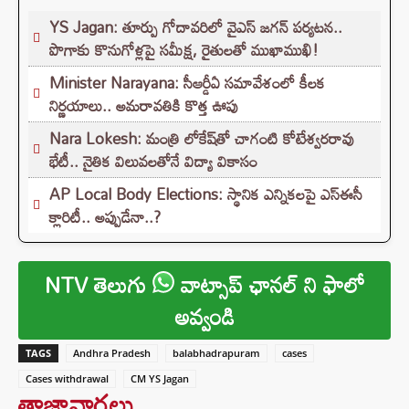
YS Jagan: తూర్పు గోదావరిలో వైఎస్ జగన్ పర్యటన..
పొగాకు కొనుగోళ్లపై సమీక్ష, రైతులతో ముఖాముఖి!
Minister Narayana: సీఆర్డీఏ సమావేశంలో కీలక
నిర్ణయాలు.. అమరావతికి కొత్త ఊపు
Nara Lokesh: మంత్రి లోకేష్‌తో చాగంటి కోటేశ్వరరావు
భేటీ.. నైతిక విలువలతోనే విద్యా వికాసం
AP Local Body Elections: స్థానిక ఎన్నికలపై ఎస్ఈసీ
క్లారిటీ.. అప్పుడేనా..?
NTV తెలుగు
వాట్సాప్ ఛానల్ ని ఫాలో
అవ్వండి
TAGS
Andhra Pradesh
balabhadrapuram
cases
Cases withdrawal
CM YS Jagan
తాజావార్తలు