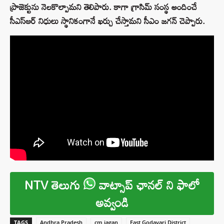
ప్రాజెక్టును నెలకొల్పామని తెలిపారు. కాగా గ్రాసిమ్ సంస్థ అందించే
సీఎస్ఆర్ నిధులు స్థానికంగానే ఖర్చు చేస్తామని సీఎం జగన్ చెప్పారు.
NTV తెలుగు
వాట్సాప్ ఛానల్ ని ఫాలో
అవ్వండి
TAGS
Andhra Pradesh
cm jagan
East Godavari District