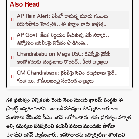
Also Read
AP Rain Alert: ఏపీలో రానున్న మూడు గంటలు
పిడుగుపాటు హెచ్చరిక.. ఈ జిల్లాల వారు జాగ్రత్త..
AP Govt: కీలక నిర్ణయం తీసుకున్న ఏపీ సర్కార్..
ఉద్యోగుల బదిలీలపై నిషేధం పొడిగింపు..
Chandrababu on Mega DSC: డీఎస్సీపై వైసీపీ
ఆందోళనలకు చంద్రబాబు కౌంటర్.. కీలక వ్యాఖ్యలు
CM Chandrababu: వైసీపీపై సీఎం చంద్రబాబు ఫైర్..
గంజాయి, రౌడీయిజంపై సంచలన వ్యాఖ్యలు
గత ప్రభుత్వం ఎన్నికలకు రెండు నెలల ముందు గ్రాసిమ్‌ సంస్థకు ఈ
ప్రాజెక్ట్‌ అప్పగించిందని.. అయితే సమస్యలు పరిష్కారం కాకుండా
సంతకాలు చేసిందని సీఎం జగన్ ఆరోపించారు. తమ ప్రభుత్వం వచ్చాక
అన్ని సమస్యలు పరిష్కరించి కంపెనీ పనులు ముందుకు సాగేలా
చేశామని జగన్ వెల్లడించారు. అవరోధాలను ఒక్కొక్కటిగా తొలగించి