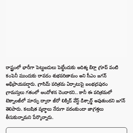
రాష్ట్రంలో భారీగా పెట్టుబడులు పెట్టేందుకు ఆదిత్య బిర్లా గ్రూప్ వంటి
కంపెనీ ముందుకు రావడం శుభపరిణామం అని సీఎం జగన్
అభిప్రాయపడ్డారు. గ్రాసిమ్ పరిశ్రమ ఏర్పాటుపై బలభద్రపురం
గ్రామస్తులు గతంలో ఆందోళన చెందారని.. కానీ ఈ పరిశ్రమలో
టెక్నాలజీలో మార్పు ద్వారా జీరో లిక్విడ్‌ వేస్ట్‌ డిశ్చార్జ్‌ అవుతుందని జగన్
తెలిపారు. కలుషిత వ్యర్థాలు నేరుగా వదలకుండా జాగ్రత్తలు
తీసుకున్నామని పేర్కొన్నారు.