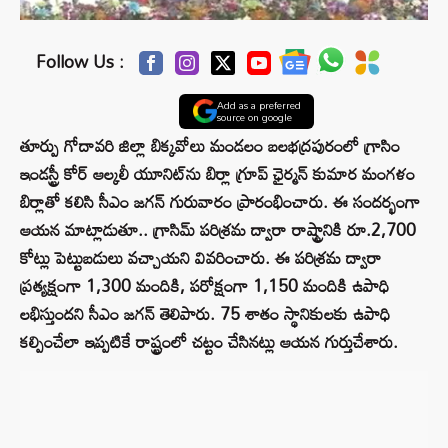
Follow Us :
Add as a preferred
source on google
తూర్పు గోదావరి జిల్లా బిక్కవోలు మండలం బలభద్రపురంలో గ్రా‌సిం
ఇండస్ట్రీ కోర్ ఆల్కలీ యూనిట్‌ను బిర్లా గ్రూప్ ఛైర్మన్ కుమార మంగళం
బిర్లాతో కలిసి సీఎం జగన్ గురువారం ప్రారంభించారు. ఈ సందర్భంగా
ఆయన మాట్లాడుతూ.. గ్రాసిమ్‌ పరిశ్రమ ద్వారా రాష్ట్రానికి రూ.2,700
కోట్లు పెట్టుబడులు వచ్చాయని వివరించారు. ఈ పరిశ్రమ ద్వారా
ప్రత్యక్షంగా 1,300 మందికి, పరోక్షంగా 1,150 మందికి ఉపాధి
లభిస్తుందని సీఎం జగన్ తెలిపారు. 75 శాతం స్థానికులకు ఉపాధి
కల్పించేలా ఇప్పటికే రాష్ట్రంలో చట్టం చేసినట్లు ఆయన గుర్తుచేశారు.