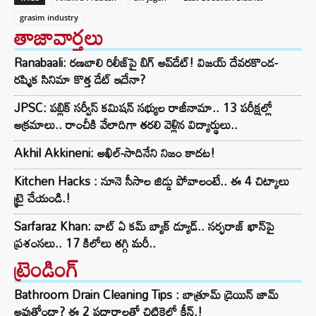
grasim industry
తాజావార్తలు
Ranabaali: రణబాలి రిలీజ్‌పై బిగ్ అప్‌డేట్! విజయ్ దేవరకొండ-
రష్మిక సినిమా కొత్త డేట్ ఇదేనా?
JPSC: పబ్లిక్ సర్వీస్ కమిషన్ సభ్యుల రాజీనామా.. 13 పరీక్షల్లో
అక్రమాలు.. రాంచీకి వేలాదిగా తరలి వెళ్లిన విద్యార్థులు..
Akhil Akkineni: అఖిల్-సాదినేని నిజం కాదట!
Kitchen Hacks : నూనె సీసాల జిడ్డు పోవాలంటే.. ఈ 4 చిట్కాలు
ట్రై చేయండి.!
Sarfaraz Khan: వాట్ ఏ కమ్ బ్యాక్ డ్యూడ్.. సర్ఫరాజ్ ఖాన్‌పై
ప్రశంసలు.. 17 కిలోలు తగ్గి మరీ..
ట్రెండింగ్‌
Bathroom Drain Cleaning Tips : బాత్రూమ్ డ్రెయిన్ జామ్
అవుతోందా? ఈ 2 పదార్థాలతో చిటికెలో క్లీన్.!