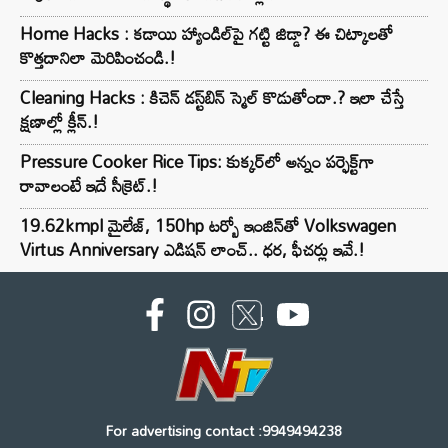
Home Hacks : కడాయి హ్యాండిల్‌పై గట్టి జిడ్డా? ఈ చిట్కాలతో
కొత్తదానిలా మెరిపించండి.!
Cleaning Hacks : కిచెన్ డస్ట్‌బిన్ స్మెల్ కొడుతోందా.? ఇలా చేస్తే
క్షణాల్లో క్లీన్.!
Pressure Cooker Rice Tips: కుక్కర్‌లో అన్నం పర్ఫెక్ట్‌గా
రావాలంటే ఇదే సీక్రెట్.!
19.62kmpl మైలేజ్, 150hp టర్బో ఇంజిన్‌తో Volkswagen
Virtus Anniversary ఎడిషన్ లాంచ్.. ధర, ఫీచర్లు ఇవే.!
For advertising contact :9949494238