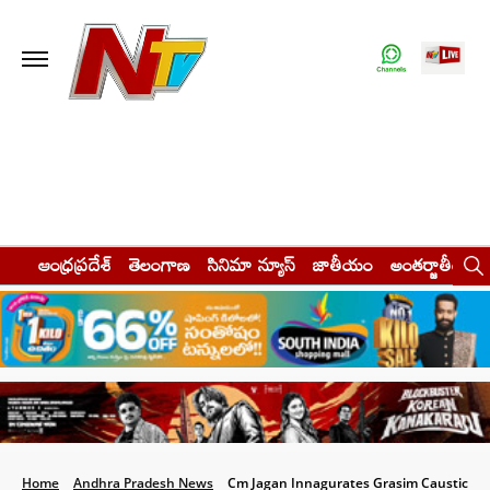
ఆంధ్రప్రదేశ్
తెలంగాణ
సినిమా న్యూస్
జాతీయం
అంతర్జాతీయం
Home
Andhra Pradesh News
Cm Jagan Innagurates Grasim Caustic