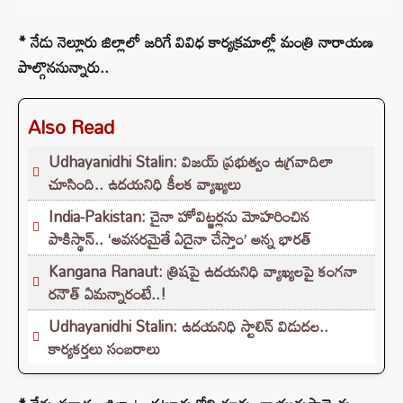
* నేడు నెల్లూరు జిల్లాలో జరిగే వివిధ కార్యక్రమాల్లో మంత్రి నారాయణ
పాల్గొననున్నారు..
Also Read
Udhayanidhi Stalin: విజయ్ ప్రభుత్వం ఉగ్రవాదిలా
చూసింది.. ఉదయనిధి కీలక వ్యాఖ్యలు
India-Pakistan: చైనా హోవిట్జర్లను మోహరించిన
పాకిస్థాన్.. ‘అవసరమైతే ఏదైనా చేస్తాం’ అన్న భారత్
Kangana Ranaut: త్రిషపై ఉదయనిధి వ్యాఖ్యలపై కంగనా
రనౌత్ ఏమన్నారంటే..!
Udhayanidhi Stalin: ఉదయనిధి స్టాలిన్ విడుదల..
కార్యకర్తలు సంబరాలు