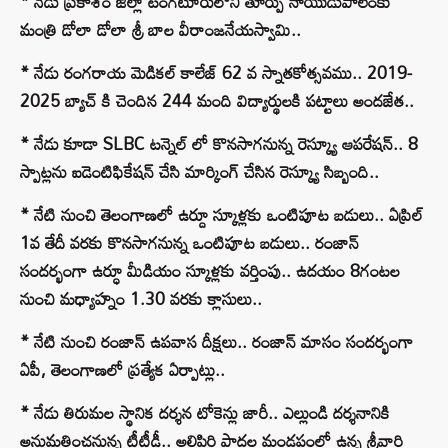
* నేడు ప్రకాశం జిల్లా టంగటూరులోని తూర్పు నాయుడుపాలెంకు
మంత్రి డోలా డోలా శ్రీ బాల వీరాంజనేయస్వామి..
* నేడు రంగరాయ మెడికల్ కాలేజ్ 62 వ స్నాతకోత్సవము.. 2019-
2025 బ్యాచ్ కి చెందిన 244 మంది విద్యార్థులకి పట్టాలు అందజేత..
* నేడు కూడా SLBC టన్నెల్ లో కొనసాగనున్న రెస్క్యూ ఆపరేషన్.. 8
స్పాట్లను ఐడెంటిఫికేషన్ చేసి మార్కింగ్ చేసిన రెస్క్యూ సిబ్బంది..
* నేటి నుంచి తెలంగాణలో ఉర్దూ స్కూళ్లకు ఒంటిపూట బడులు.. ఏప్రిల్
1వ తేదీ వరకు కొనసాగనున్న ఒంటిపూట బడులు.. రంజాన్
సందర్భంగా ఉర్ధూ మీడియం స్కూళ్లకు వర్తింపు.. ఉదయం 8గంటల
నుంచి మధ్యాహ్నం 1.30 వరకు క్లాసులు..
* నేటి నుంచి రంజాన్ ఉపవాస దీక్షలు.. రంజాన్ మాసం సందర్భంగా
ఏపీ, తెలంగాణలో ప్రత్యేక ఏర్పాట్లు..
* నేడు తిరుమల స్థానిక దర్శన టోకెన్లు జారీ.. ఎల్లుండి దర్శనానికి
అనుమతించనున్న టీటీడీ.. అలిపిరి పాదల మండపంలో ఉన్న శ్రీవారి