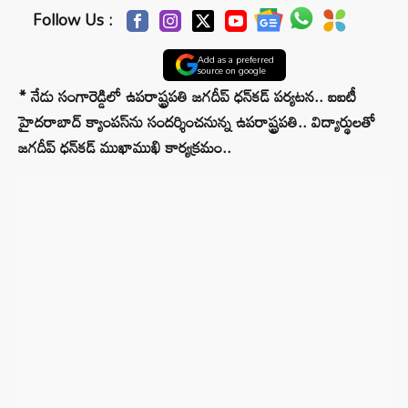
Follow Us :
Add as a preferred
source on google
* నేడు సంగారెడ్డిలో ఉపరాష్ట్రపతి జగదీప్‌ ధన్‌కడ్‌ పర్యటన.. ఐఐటీ
హైదరాబాద్ క్యాంపస్⁬ను సందర్శించనున్న ఉపరాష్ట్రపతి.. విద్యార్థులతో
జగదీప్‌ ధన్‌కడ్‌ ముఖాముఖి కార్యక్రమం..