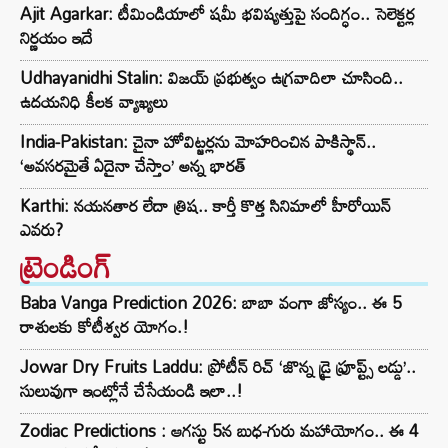
Ajit Agarkar: టీమిండియాలో షమీ భవిష్యత్తుపై సందిగ్ధం.. సెలెక్టర్ల
నిర్ణయం ఇదే
Udhayanidhi Stalin: విజయ్ ప్రభుత్వం ఉగ్రవాదిలా చూసింది..
ఉదయనిధి కీలక వ్యాఖ్యలు
India-Pakistan: చైనా హోవిట్జర్లను మోహరించిన పాకిస్థాన్..
‘అవసరమైతే ఏదైనా చేస్తాం’ అన్న భారత్
Karthi: నయనతార లేదా త్రిష.. కార్తీ కొత్త సినిమాలో హీరోయిన్
ఎవరు?
ట్రెండింగ్‌
Baba Vanga Prediction 2026: బాబా వంగా జోస్యం.. ఈ 5
రాశులకు కోటీశ్వర యోగం.!
Jowar Dry Fruits Laddu: ప్రోటీన్ రిచ్ ‘జొన్న డ్రై ఫ్రూప్ట్స్ లడ్డు’..
సులువుగా ఇంట్లోనే చేసేయండి ఇలా..!
Zodiac Predictions : ఆగస్టు 5న బుధ-గురు మహాయోగం.. ఈ 4