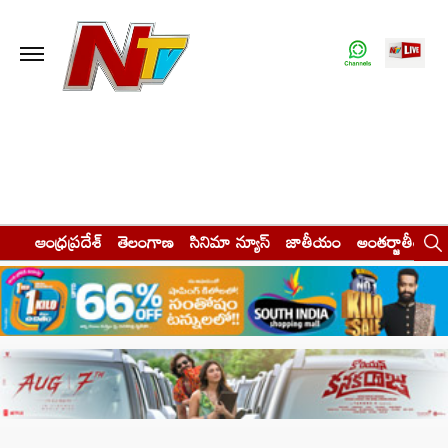
ఆంధ్రప్రదేశ్
తెలంగాణ
సినిమా న్యూస్
జాతీయం
అంతర్జాతీయం