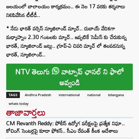
ఆలయంలో బాలాలయం కార్యక్రమం.. ఈ నెల 17 వరకు తర్శనాలు
నిలిపివేసిన టీటీడీ..
* నేడు భారత్ వర్సెస్ న్యూజిలాండ్ మ్యాచ్.. దుబాయ్ వేదికగా
మధ్యాహ్నం 2.30 గంటలకు మ్యాచ్.. ఇప్పటికే సెమీస్ కు చేరుకున్న
భారత్, న్యూజిలాండ్ జట్లు.. గ్రూప్-ఏ చివరి మ్యాచ్ లో తలపడనున్న
భారత్, న్యూజిలాండ్..
NTV తెలుగు
వాట్సాప్ ఛానల్ ని ఫాలో
అవ్వండి
TAGS
Andhra Pradesh
international
national
telangana
whats today
తాజావార్తలు
CM Revanth Reddy: పోలీస్ ఉద్యోగ పరీక్షలపై ప్రత్యేక నిఘా..
కోచింగ్ సెంటర్లపై కూడా ఫోకస్.. సీఎం రేవంత్ కీలక ఆదేశాలు