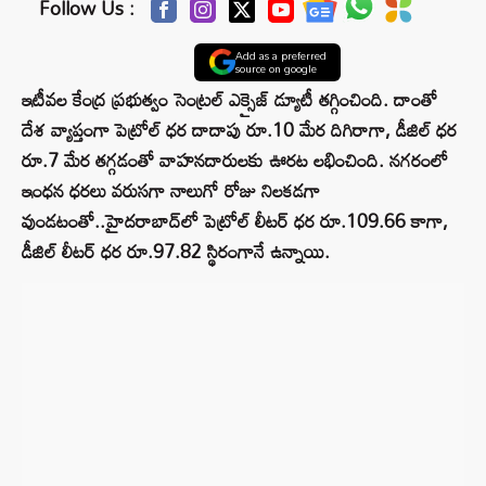
Follow Us :
Add as a preferred
source on google
ఇటీవల కేంద్ర ప్రభుత్వం సెంట్రల్ ఎక్సైజ్ డ్యూటీ తగ్గించింది. దాంతో
దేశ వ్యాప్తంగా పెట్రోల్ ధర దాదాపు రూ.10 మేర దిగిరాగా, డీజిల్ ధర
రూ.7 మేర తగ్గడంతో వాహనదారులకు ఊరట లభించింది. న‌గ‌రంలో
ఇంధ‌న ధ‌ర‌లు వ‌రుస‌గా నాలుగో రోజు నిల‌క‌డ‌గా
వుండ‌టంతో..హైదరాబాద్‌లో పెట్రోల్ లీటర్ ధర రూ.109.66 కాగా,
డీజిల్ లీటర్ ధర రూ.97.82 స్థిరంగానే ఉన్నాయి.