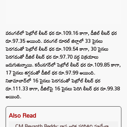
వరంగల్‌లో పెట్రోల్ లీటర్ ధర రూ.109.16 కాగా, డీజిల్‌‌ లీటర్ ధర
రూ.97.35 అయింది. వరంగల్ రూరల్ జిల్లాలో 33 పైసలు
పెరగడంతో పెట్రోల్‌ లీటర్ ధర రూ.109.54 కాగా, 30 పైసలు
పెరగడంతో డీజిల్‌‌‌ లీటర్ ధర రూ.97.70 వద్ద విక్రయాలు
జరుగుతున్నాయి. కరీంనగర్‌లో పెట్రోల్ లీటర్ ధర రూ.109.85 కాగా,
17 పైసలు తగ్గడంతో డీజిల్ ధర రూ.97.99 అయింది.
నిజామాబాద్‌లో 16 పైసలు పెరగడంతో పెట్రోల్ లీటర్ ధర
రూ.111.33 కాగా, డీజిల్‌‌పై 16 పైసలు పెరిగి లీటర్ ధర రూ.99.38
అయింది.
Also Read
CM Revanth Reddy: రాష్ట్ర ఆర్థిక పరిస్థితిని మార్చేలా