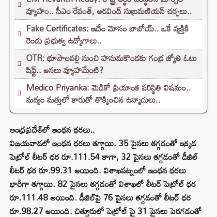
వ్యూహం.. సీఎం రేవంత్, అరవింద్ సుబ్రమణియన్ చర్చలు..
Fake Certificates: ఇదేం మోసం బాబోయ్.. ఒకే వ్యక్తికి
రెండు ప్రభుత్వ ఉద్యోగాలు..
OTR: భూపాలపల్లి నుంచి హనుమకొండకు గండ్ర జ్యోతి ఓటు
షిఫ్ట్.. అసలు వ్యూహమేంటి?
Medico Priyanka: మెడికో ప్రియాంక పరిస్థితి విషమం..
మద్యం మత్తులో కారుతో తొక్కించిన ఉన్మాదులు..
ఆంధ్రప్రదేశ్‌లో ఇంధన ధరలు..
విజయవాడలో ఇంధన ధరలు తగ్గాయి. 35 పైసలు తగ్గడంతో ఇక్కడ
పెట్రోల్‌ లీటర్ ధర రూ.111.54 కాగా, 32 పైసలు తగ్గడంతో డీజిల్
లీటర్ ధర రూ.99.31 అయింది. విశాఖపట్నంలో ఇంధన ధరలు
భారీగా తగ్గాయి. 82 పైసలు తగ్గడంతో విశాఖలో లీటర్ పెట్రోల్ ధర
రూ.111.48 అయింది. డీజిల్‌పై 76 పైసలు తగ్గడంతో లీటర్ ధర
రూ.98.27 అయింది. చిత్తూరులో పెట్రోల్ పై 31 పైసలు పెరగడంతో