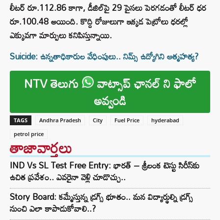
లీటర్ రూ.112.86 కాగా, డీజిల్‌పై 29 పైసలు పెరగడంతో లీటర్ ధర
రూ.100.48 అయింది. కొద్ది రోజులుగా ఇక్కడ పెట్రోలు ధరల్లో
ఎక్కువగా మార్పులు కనిపిస్తున్నాయి.
Suicide: ఉన్నతాధికారుల వేధింపులు.. నిమ్స్ ఉద్యోగిని ఆత్మహత్య?
NTV తెలుగు
వాట్సాప్ ఛానల్ ని ఫాలో
అవ్వండి
TAGS
Andhra Pradesh
City
Fuel Price
hyderabad
petrol price
తాజావార్తలు
IND Vs SL Test Free Entry: భారత్ – శ్రీలంక టెస్టు సిరీస్‌కు
ఉచిత ప్రవేశం.. ఎవరైనా వెళ్లి చూడొచ్చు..
Story Board: కమ్మేస్తున్న డ్రగ్స్ భూతం.. మన విద్యార్థుల్ని డ్రగ్స్
నుంచి ఎలా కాపాడుకోవాలి..?