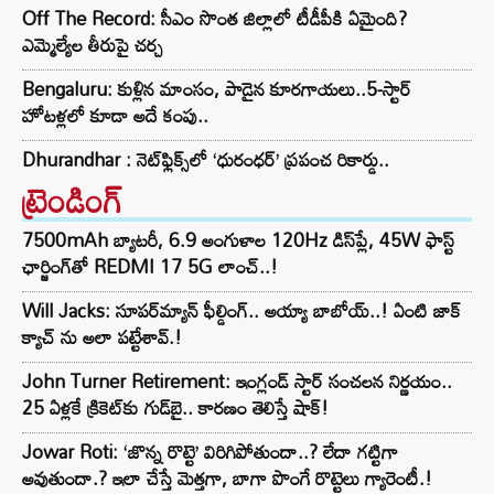
Off The Record: సీఎం సొంత జిల్లాలో టీడీపీకి ఏమైంది?
ఎమ్మెల్యేల తీరుపై చర్చ
Bengaluru: కుళ్లిన మాంసం, పాడైన కూరగాయలు..5-స్టార్
హోటళ్లలో కూడా అదే కంపు..
Dhurandhar : నెట్‌ఫ్లిక్స్‌లో ‘ధురంధర్’ ప్రపంచ రికార్డు..
ట్రెండింగ్‌
7500mAh బ్యాటరీ, 6.9 అంగుళాల 120Hz డిస్‌ప్లే, 45W ఫాస్ట్
ఛార్జింగ్‌తో REDMI 17 5G లాంచ్..!
Will Jacks: సూపర్‌మ్యాన్ ఫీల్డింగ్.. అయ్యా బాబోయ్..! ఏంటి జాక్
క్యాచ్ ను అలా పట్టేశావ్.!
John Turner Retirement: ఇంగ్లండ్ స్టార్ సంచలన నిర్ణయం..
25 ఏళ్లకే క్రికెట్‌కు గుడ్‌బై.. కారణం తెలిస్తే షాక్!
Jowar Roti: ‘జొన్న రొట్టె’ విరిగిపోతుందా..? లేదా గట్టిగా
అవుతుందా.? ఇలా చేస్తే మెత్తగా, బాగా పొంగే రొట్టెలు గ్యారెంటీ.!