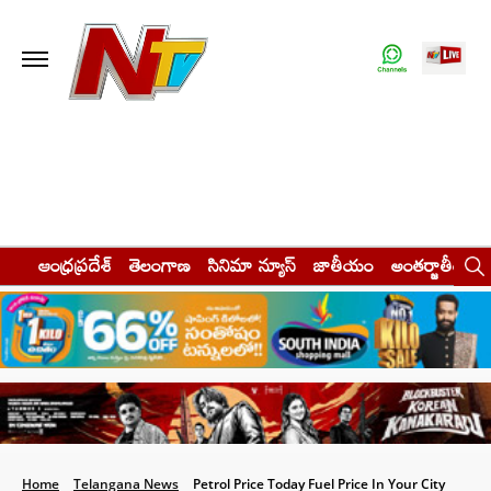
ఆంధ్రప్రదేశ్
తెలంగాణ
సినిమా న్యూస్
జాతీయం
అంతర్జాతీయం
Home
Telangana News
Petrol Price Today Fuel Price In Your City