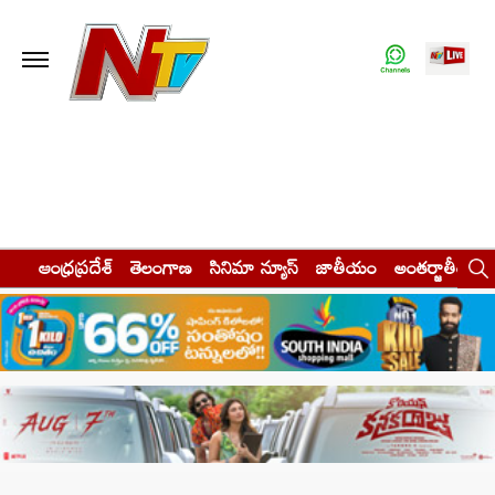
ఆంధ్రప్రదేశ్
తెలంగాణ
సినిమా న్యూస్
జాతీయం
అంతర్జాతీయం