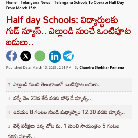
Home
Telangana News
Telangana Schools To Operate Half Day
From March 15th
Half day Schools: విద్యార్థులకు
గుడ్ న్యూస్.. ఎల్లుండి నుంచే ఒంటిపూట
బడులు..
Published Date :March 13, 2025 ,
2:31 PM
By
Chandra Shekhar Pamena
ఎల్లుండి నుంచి తెలంగాణలో ఒంటిపూట బడులు..
వచ్చే నెల 23వ తేదీ వరకు హాఫ్ డే స్కూల్స్..
ఉదయం 8 గంటల నుండి మధ్యాహ్నం 12.30 వరకు స్కూల్స్..
టెన్త్‌ పరీక్షలు ఉన్న చోట మ. 1 నుంచి సాయంత్రం 5 గంటల
వరకు స్కూల్స్..