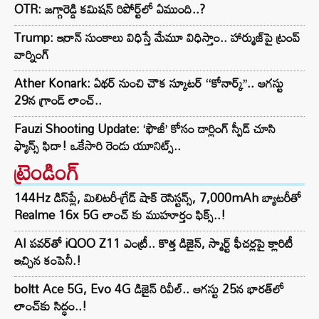
OTR: జగ్గారెడ్డి కమిషన్ రిపోర్ట్‌లో ఏముంది..?
Trump: ఇరాన్ సుంకాలు విధిస్తే మేమూ విధిస్తాం.. హార్ముజ్‌పై ట్రంప్
వార్నింగ్
Ather Konark: ఏథర్ నుంచి చౌక స్కూటర్ ‘‘కోనార్క్’’.. ఆగస్టు
29న గ్రాండ్ లాంచ్..
Fauzi Shooting Update: ‘ఫౌజీ’ కోసం డార్లింగ్ స్పీడ్ చూసి
ఫ్యాన్స్ ఫిదా! ఒకేసారి రెండు యూనిట్స్..
ట్రెండింగ్‌
144Hz డిస్‌ప్లే, మిలిటరీ-గ్రేడ్ షాక్ రెసిస్టన్స్, 7,000mAh బ్యాటరీతో
Realme 16x 5G లాంచ్ కు ముహూర్తం ఫిక్స్..!
AI పవర్‌తో iQOO Z11 ఎంట్రీ.. కొత్త డిజైన్, స్మార్ట్ ఫీచర్లపై క్లారిటీ
ఇచ్చిన కంపెనీ.!
boltt Ace 5G, Evo 4G డిజైన్ రివీల్.. ఆగస్టు 25న భారత్‌లో
లాంచ్‌కు సిద్ధం..!