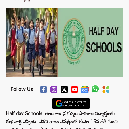
Follow Us :
Add as a preferred
source on google
Half day Schools: తెలంగాణ ప్రభుత్వం పాఠశాల విద్యార్థులకు
శుభ వార్త చెప్పింది. వేసవి కాలం నేపథ్యంలో ఈనెల 15వ తేదీ నుంచి