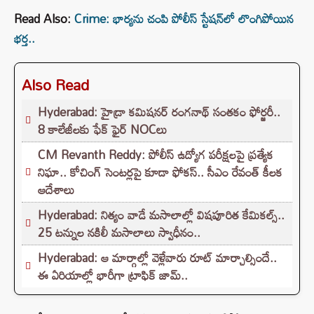
Read Also:
Crime: భార్యను చంపి పోలీస్ స్టేషన్⁬లో లొంగిపోయిన
భర్త..
Also Read
Hyderabad: హైడ్రా కమిషనర్ రంగనాథ్ సంతకం ఫోర్జరీ..
8 కాలేజీలకు ఫేక్ ఫైర్ NOCలు
CM Revanth Reddy: పోలీస్ ఉద్యోగ పరీక్షలపై ప్రత్యేక
నిఘా.. కోచింగ్ సెంటర్లపై కూడా ఫోకస్.. సీఎం రేవంత్ కీలక
ఆదేశాలు
Hyderabad: నిత్యం వాడే మసాలాల్లో విషపూరిత కేమికల్స్..
25 టన్నుల నకిలీ మసాలాలు స్వాధీనం..
Hyderabad: ఆ మార్గాల్లో వెళ్లేవారు రూట్ మార్చాల్సిందే..
ఈ ఏరియాల్లో భారీగా ట్రాఫిక్ జామ్..