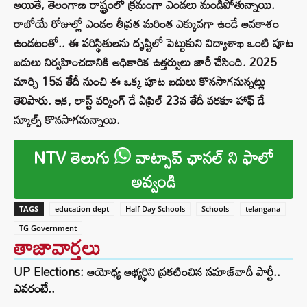
అయితే, తెలంగాణ రాష్ట్రంలో క్రమంగా ఎండలు మండిపోతున్నాయి.
రాబోయే రోజుల్లో ఎండల తీవ్రత మరింత ఎక్కువగా ఉండే అవకాశం
ఉండటంతో.. ఈ పరిస్థితులను దృష్టిలో పెట్టుకుని విద్యాశాఖ ఒంటి పూట
బడులు నిర్వహించడానికి అధికారిక ఉత్తర్వులు జారీ చేసింది. 2025
మార్చి 15వ తేదీ నుంచి ఈ ఒక్క పూట బడులు కొనసాగనున్నట్లు
తెలిపారు. ఇక, లాస్ట్ వర్కింగ్ డే ఏప్రిల్ 23వ తేదీ వరకూ హాఫ్ డే
స్కూల్స్ కొనసాగనున్నాయి.
NTV తెలుగు
వాట్సాప్ ఛానల్ ని ఫాలో
అవ్వండి
TAGS
education dept
Half Day Schools
Schools
telangana
TG Government
తాజావార్తలు
UP Elections: అయోధ్య అభ్యర్థిని ప్రకటించిన సమాజ్‌వాదీ పార్టీ..
ఎవరంటే..