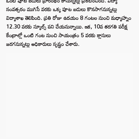
ఒంటి పూట బడులు ప్రారంభం కానున్నట్లు ప్రకటించింది. విద్యా
సంవత్సరం ముగిసే వరకు ఒక్క పూట బడులు కొనసాగనున్నట్లు
విద్యాశాఖ తెలిపింది. ప్రతి రోజు ఉదయం 8 గంటల నుంచి మధ్యాహ్నం
12.30 వరకు స్కూల్స్ పని చేయనున్నాయి. ఇక, 10వ తరగతి పరీక్ష
కేంద్రాల్లో ఒంటి గంట నుంచి సాయంత్రం 5 వరకు క్లాసులు
జరగనున్నట్లు అధికారులు స్పష్టం చేశారు.