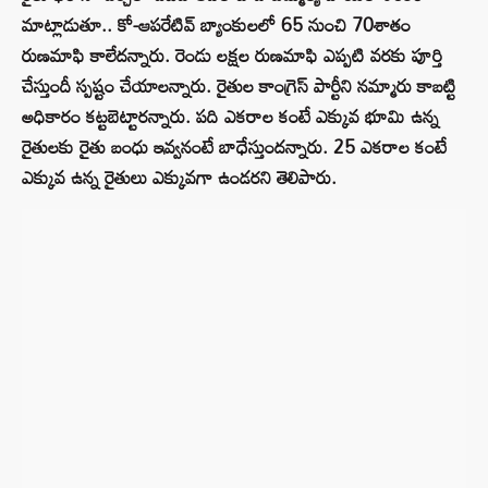
మాట్లాడుతూ.. కో-ఆపరేటివ్ బ్యాంకులలో 65 నుంచి 70శాతం
రుణమాఫి కాలేదన్నారు. రెండు లక్షల రుణమాఫి ఎప్పటి వరకు పూర్తి
చేస్తుందీ స్పష్టం చేయాలన్నారు. రైతుల కాంగ్రెస్ పార్టీని నమ్మారు కాబట్టి
అధికారం కట్టబెట్టారన్నారు. పది ఎకరాల కంటే ఎక్కువ భూమి ఉన్న
రైతులకు రైతు బంధు ఇవ్వనంటే బాధేస్తుందన్నారు. 25 ఎకరాల కంటే
ఎక్కువ ఉన్న రైతులు ఎక్కువగా ఉండరని తెలిపారు.