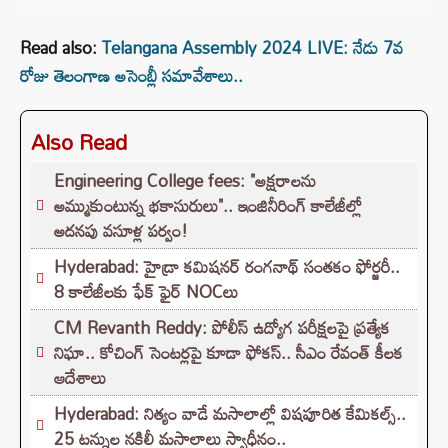
Read also:
Telangana Assembly 2024 LIVE: నేడు 7వ
రోజు తెలంగాణ అసెంబ్లీ సమావేశాలు..
Also Read
Engineering College fees: "అక్షరాలను
అమ్ముకుంటున్న భకాసురులు".. ఇంజినీరింగ్ కాలేజీల్లో
అదనపు వసూళ్ల పర్వం!
Hyderabad: హైడ్రా కమిషనర్ రంగనాథ్ సంతకం ఫోర్జరీ..
8 కాలేజీలకు ఫేక్ ఫైర్ NOCలు
CM Revanth Reddy: పోలీస్ ఉద్యోగ పరీక్షలపై ప్రత్యేక
నిఘా.. కోచింగ్ సెంటర్లపై కూడా ఫోకస్.. సీఎం రేవంత్ కీలక
ఆదేశాలు
Hyderabad: నిత్యం వాడే మసాలాల్లో విషపూరిత కేమికల్స్..
25 టన్నుల నకిలీ మసాలాలు స్వాధీనం..