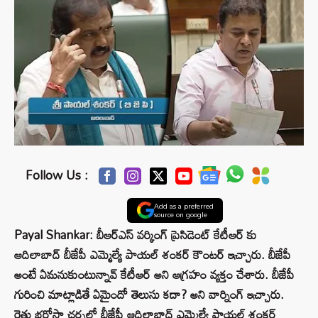
Follow Us :
Add as a preferred
source on google
Payal Shankar: బీఆర్ఎస్ వర్కింగ్ ప్రెసిడెంట్ కేటీఆర్ కు
ఆదిలాబాద్ బీజేపీ ఎమ్మెల్యే పాయల్ శంకర్ కౌంటర్ ఇచ్చారు. బీజేపీ
అంటే ఏమనుకుంటున్నావ్ కేటీఆర్ అని ఆగ్రహం వ్యక్తం చేశారు. బీజేపీ
గురించి మాట్లాడితే ఏమైందో తెలుసు కదా? అని వార్నింగ్ ఇచ్చారు.
రైతు భరోసా చర్చలో బీజేపీ ఆదిలాబాద్ ఎమ్మెల్యే పాయల్ శంకర్