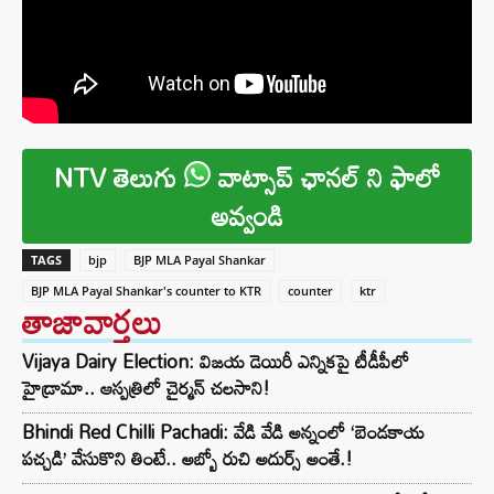
NTV తెలుగు
వాట్సాప్ ఛానల్ ని ఫాలో
అవ్వండి
TAGS
bjp
BJP MLA Payal Shankar
BJP MLA Payal Shankar's counter to KTR
counter
ktr
తాజావార్తలు
Vijaya Dairy Election: విజయ డెయిరీ ఎన్నికపై టీడీపీలో
హైడ్రామా.. ఆస్పత్రిలో చైర్మన్ చలసాని!
Bhindi Red Chilli Pachadi: వేడి వేడి అన్నంలో ‘బెండకాయ
పచ్చడి’ వేసుకొని తింటే.. అబ్బో రుచి అదుర్స్ అంతే.!