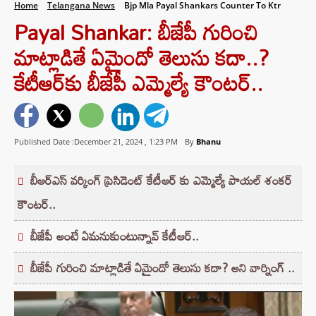
Home
Telangana News
Bjp Mla Payal Shankars Counter To Ktr
Payal Shankar: బీజేపీ గురించి
మాట్లాడితే ఏమైందో తెలుసు కదా..?
కేటీఆర్‌కు బీజేపీ ఎమ్మెల్యే కౌంటర్..
Published Date :December 21, 2024 ,
1:23 PM
By
Bhanu
బీఆర్ఎస్ వర్కింగ్ ప్రెసిడెంట్ కేటీఆర్ కు ఎమ్మెల్యే పాయల్ శంకర్
కౌంటర్..
బీజేపీ అంటే ఏమనుకుంటున్నావ్ కేటీఆర్..
బీజేపీ గురించి మాట్లాడితే ఏమైందో తెలుసు కదా? అని వార్నింగ్ ..