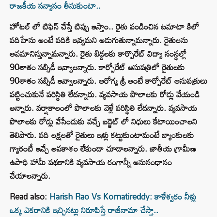
రాజ‌కీయ స‌న్యాసం తీసుకుంటా..
హోటల్ లో టిఫిన్ చేస్తే టిప్పు ఇస్తాం.. రైతు పండించిన టమాటా కిలో
పదిహేను అంటే పదికి ఇవ్వమని అడుగుతున్నామన్నారు. రైతులను
అవమానిస్తున్నామన్నారు. రైతు బిడ్డలకు కార్పొరేట్ విద్యా సంస్థల్లో
90శాతం సబ్సిడీ ఇవ్వాలన్నారు. కార్పోరేట్ ఆసుపత్రిలో రైతులకు
90శాతం సబ్సిడీ ఇవ్వాలన్నారు. ఆరోగ్య శ్రీ అంటే కార్పోరేట్ ఆసుపత్రులు
పట్టించుకునే పరిస్థితి లేదన్నారు. వ్యవసాయ పొలాలకు రోడ్లు వేయండి
అన్నారు. వర్షాకాలంలో పొలాలకు వెళ్లే పరిస్థితి లేదన్నారు. వ్యవసాయ
పొలాలకు రోడ్లు వేసేందుకు వచ్చే బడ్జెట్ లో నిధులు కేటాయించాలని
తెలిపారు. పది లక్షలతో రైతులు ఇళ్లు కట్టుకుంటామంటే బ్యాంకులకు
గ్యారంటీ ఇచ్చే అవకాశం లేకుండా చూడాలన్నారు. జాతీయ గ్రామీణ
ఉపాధి హామీ పథకానికి వ్యవసాయ రంగాన్నీ అనుసంధానం
చేయాలన్నారు.
Read also:
Harish Rao Vs Komatireddy: కాళేశ్వరం నీళ్లు
ఒక్క ఎకరానికి ఇచ్చినట్లు నిరూపిస్తే రాజీనామా చేస్తా..