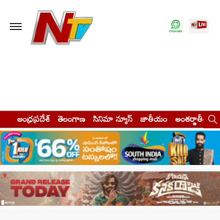
ఆంధ్రప్రదేశ్
తెలంగాణ
సినిమా న్యూస్
జాతీయం
అంతర్జాతీయం