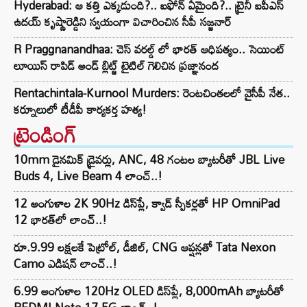
Hyderabad: ఆ కత్తి ఎక్కడుంది?.. ఐఫోన్ ఏమైంది?.. ట్రైనీ ఐపీఎస్
ఉదయ్ కృష్ణారెడ్డిని స్వయంగా విచారించిన సీపీ సజ్జనార్‌
R Praggnanandhaa: చెస్ వరల్డ్ లో భారత్ ఆధిపత్యం.. సెయింట్
లూయిస్ రాపిడ్ అండ్ బ్లిట్జ్ టైటిల్ గెలిచిన ప్రజ్ఞానంద
Rentachintala-Kurnool Murders: రెంటచింతలలో వైసీపీ నేత..
కర్నూలులో టీడీపీ కార్యకర్త హత్య!
ట్రెండింగ్‌
10mm డైనమిక్ డ్రైవర్లు, ANC, 48 గంటల బ్యాటరీతో JBL Live
Buds 4, Live Beam 4 లాంచ్..!
12 అంగుళాల 2K 90Hz డిస్‌ప్లే, క్వాడ్ స్పీకర్లతో HP OmniPad
12 భారత్‌లో లాంచ్..!
రూ.9.99 లక్షలకే పెట్రోల్, డీజిల్, CNG ఆప్షన్లతో Tata Nexon
Camo ఎడిషన్ లాంచ్..!
6.99 అంగుళాల 120Hz OLED డిస్‌ప్లే, 8,000mAh బ్యాటరీతో