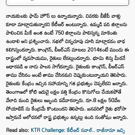
నాయకులకు ఫామ్ హౌస్ లు ఉన్నాయన్నారు. చివరకు బీజేపీ వాళ్లు
కూడా మాట్లాడుతున్నారని కేటీఆర్ అంటున్నారు. ఉమ్మడి పది జిల్లాలను
పాలించిన మీకే అంత ఉంటే 750 జిల్లాలను పాలిస్తున్న మాకెంతు
ఉండాలి అని ప్రశ్నించారు. సభలో చిన్నచూపు చూసి మాట్లాడడం బాధ
కలిగిస్తుందన్నారు. కాంగ్రెస్, బీఆర్ఎస్ మాటలు 2014కంటే ముందు ఈ
రాష్ట్రంలో వ్యవసాయము, రైతులు లేనట్లుందన్నారు. భూమి శిస్తు మీదనే
ఆధారపడి ఆ నాడు పాలన సాగేదన్నారు. రైతులకు కాంగ్రెస్, బీఆర్ఎస్
తాము చేసినం ఆంటే తాము చేసినమని చెప్పుకుంటున్నాయని తెలిపారు.
రైతులకు కేంద్రం ఇచ్చిన సహాయాన్ని గత ప్రభుత్వం చెప్పలేదని అన్నారు.
తెలంగాణలో కోటి ఇరువై లక్షల పత్తి కేంద్రం కొనుగోలు చేయకపోతే
వేలాది మంది రైతులు ఇబ్బంది పడేవారన్నారు. రూ.8 లక్షల 50వేల
సోయాబిన్ ను కేంద్రమే కొంటుందని తెలిపారు. జనవరిలో రైతు భరోసా
ఇస్తామనే ఆలోచనలో రాష్ట్ర ప్రభుత్వం ఉన్నట్లు ఉంది సంతోషం అన్నారు.
Read also:
KTR Challenge: కేటీఆర్ స‌వాల్.. రాజీనామా ఇచ్చి