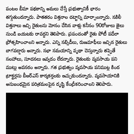
పంటల బీమా పథకాన్ని అమలు చేస్తే ప్రభుత్వానికీ భారం
తగ్గుతుందన్నారు. పాతతరం విత్తనాల చట్టాన్ని మార్చాలన్నారు. నకిలీ
విత్తనాలు ఇచ్చి రైతులను మోసం చేసిన వాళ్లు కనీసం 90రోజులు జైలు
నుండి బయటకు రావద్దని తెలిపారు. ప్రపంచంతో రైతు పోటీ పడేలా
ప్రోత్సహించాలని అన్నారు. ఎన్ని సబ్సిడీలు, రుణమాఫీలు ఇచ్చిన రైతులు
బాగపడ్డారు అన్నారు. సభా సమయాన్ని వృథా చెస్తున్నారు తప్పైతే
సలహాలు, సూచనలు ఇవ్వడం లేదన్నారు. రైతులకు వ్యవసాయ పని
ముట్లు అవసరం అన్నారు. గత ప్రభుత్వం వ్యవసాయ పనిముట్ల కింద
ట్రాక్టర్లను బీఆర్ఎస్ కార్యకర్తలకు ఇచ్చుకుందన్నారు. వ్యవసాయానికి
అనుబంధమైన పరిశ్రమలపైన దృష్టి కేంద్రీకరించాలని తెలిపారు.