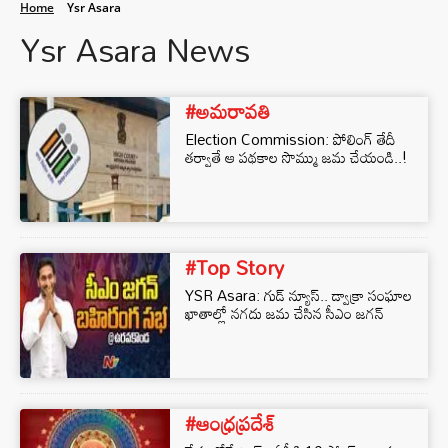
Home
Ysr Asara
Ysr Asara News
#అమరావతి
Election Commission: పోలింగ్‌ తేదీ
తర్వాతే ఆ పథకాల సొమ్ము జమ చేయండి..!
#Top Story
YSR Asara: గుడ్‌ న్యూస్.. డ్వాక్రా సంఘాల
ఖాతాల్లో నగదు జమ చేసిన సీఎం జగన్‌
#ఆంధ్రప్రదేశ్