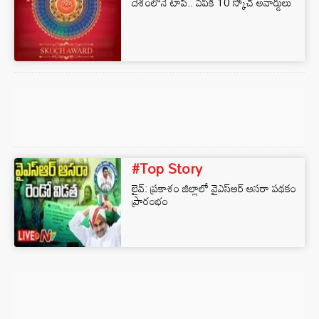
దేశంలోనే టాప్.. ఏపీకి 10 స్కోచ్ అవార్డులు
#Top Story
లైవ్‌: ప్ర‌కాశం జిల్లాలో వైఎస్ఆర్ ఆస‌రా ప‌థ‌కం
ప్రారంభం