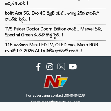
ఇచ్చిన కంపెనీ.!
boltt Ace 5G, Evo 4G డిజైన్ రివీల్.. ఆగస్టు 25న భారత్‌లో
లాంచ్‌కు సిద్ధం..!
TVS Raider Doctor Doom Edition లాంచ్.. Marvel థీమ్,
Spectral Green కలర్‌తో కొత్త స్టైల్..!
115 అంగుళాల Mini LED TV, OLED evo, Micro RGB
evoతో LG 2026 AI TV సిరీస్ భారత్‌లో లాంచ్..!
For advertising contact :9949494238
Email: digital@ntvnetwork.com
Copyright © 2000 - 2026 - NTV