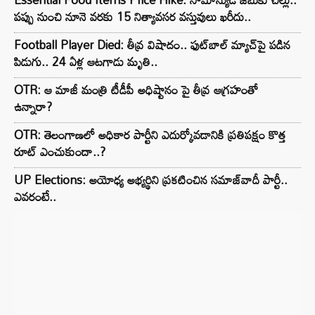
పప్పు నుంచి నూనె వరకు 15 నిత్యావసర వస్తువులు ఖరీదు..
Football Player Died: తీవ్ర విషాదం.. ఫుట్‌బాల్ మ్యాచ్‌పై పడిన
పిడుగు.. 24 ఏళ్ల ఆటగాడు మృతి..
OTR: ఆ మాజీ మంత్రి టీడీపీ అధిష్టానం పై తీవ్ర ఆగ్రహంతో
ఉన్నారా?
OTR: తెలంగాణలో అధికార పార్టీని ఎదుర్కోవడానికి ప్రతిపక్షం కొత్త
రూట్‌ ఎంచుకుందా..?
UP Elections: అయోధ్య అభ్యర్థిని ప్రకటించిన సమాజ్‌వాదీ పార్టీ..
ఎవరంటే..