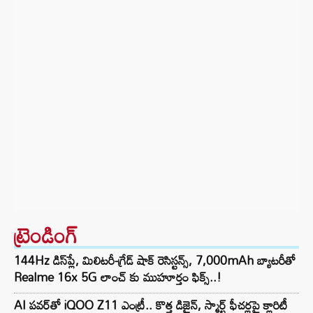
ట్రెండింగ్‌
144Hz డిస్‌ప్లే, మిలిటరీ-గ్రేడ్ షాక్ రెసిస్టన్స్, 7,000mAh బ్యాటరీతో
Realme 16x 5G లాంచ్ కు ముహూర్తం ఫిక్స్..!
AI పవర్‌తో iQOO Z11 ఎంట్రీ.. కొత్త డిజైన్, స్మార్ట్ ఫీచర్లపై క్లారిటీ