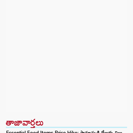
తాజావార్తలు
Essential Food Items Price Hike: సామాన్యుడి జేబుకు చిల్లు..