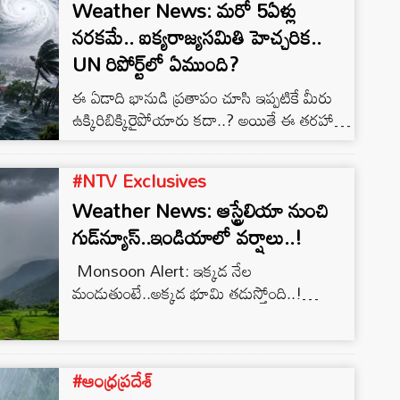
నూనెల ధరలు పెరిగి సామాన్యుల జేబులకు కూడా
Weather News: మరో 5ఏళ్లు
భారీ చిల్లు పడటం ఖాయం.…
నరకమే.. ఐక్యరాజ్యసమితి హెచ్చరిక..
UN రిపోర్ట్‌లో ఏముంది?
ఈ ఏడాది భానుడి ప్రతాపం చూసి ఇప్పటికే మీరు
ఉక్కిరిబిక్కిరైపోయారు కదా..? అయితే ఈ తరహా
ఎండల వ్రతను..ఉక్కపోతలను ఇకపై భరించడానికి
సిద్ధంగా ఉండండి.. ఎందుకంటే రానున్న ఐదేళ్లు మీరు
#NTV Exclusives
ఊహించని స్థాయిలో సూర్యుడు నిప్పులు
Weather News: ఆస్ట్రేలియా నుంచి
చిమ్మబోతున్నాడు. వాతావరణ మార్పుల వల్ల జరిగే
అసలు సిసలు వినాశనం ఎలా ఉండబోతోందో…
గుడ్‌న్యూస్..ఇండియాలో వర్షాలు..!
రానున్న ఐదేళ్లలోనే చూడబోతున్నామని
Monsoon Alert: ఇక్కడ నేల
ఐక్యరాజ్యసమితి హెచ్చరిస్తోంది. దీనికి సంబంధించి
మండుతుంటే..అక్కడ భూమి తడుస్తోంది..!
వరల్డ్ మెటియోరలాజికల్ ఆర్గనైజేషన్ తాజాగా ఓ
అవును..! ఇండియాలో ఇప్పుడు వివిధ రాష్ట్రాల్లో
షాకింగ్ రిపోర్ట్ విడుదల చేసింది. అది చూస్తే
భిన్నపరిస్థితులు నెలకొన్నాయి. సాధారణంగా మే నెల
భూమిపై…
వచ్చిందంటే ఇండియా అంతటా మండిపోవాలి.. నేల
#ఆంధ్రప్రదేశ్
చిట్లిపోవాలి.. గాలే నిప్పులా కాలిపోవాలి.. కానీ