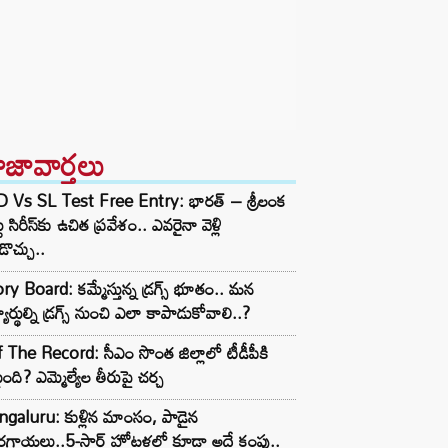
ాజావార్తలు
D Vs SL Test Free Entry: భారత్ – శ్రీలంక
టు సిరీస్‌కు ఉచిత ప్రవేశం.. ఎవరైనా వెళ్లి
ొచ్చు..
ry Board: కమ్మేస్తున్న డ్రగ్స్ భూతం.. మన
్యార్థుల్ని డ్రగ్స్ నుంచి ఎలా కాపాడుకోవాలి..?
 The Record: సీఎం సొంత జిల్లాలో టీడీపీకి
ంది? ఎమ్మెల్యేల తీరుపై చర్చ
galuru: కుళ్లిన మాంసం, పాడైన
గాయలు..5-స్టార్ హోటళ్లలో కూడా అదే కంపు..