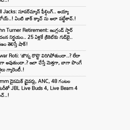
l Jacks: సూపర్‌మ్యాన్ ఫీల్డింగ్.. అయ్యా
ోయ్..! ఏంటి జాక్ క్యాచ్ ను అలా పట్టేశావ్.!
n Turner Retirement: ఇంగ్లండ్ స్టార్
లన నిర్ణయం.. 25 ఏళ్లకే క్రికెట్‌కు గుడ్‌బై..
ణం తెలిస్తే షాక్!
ar Roti: ‘జొన్న రొట్టె’ విరిగిపోతుందా..? లేదా
టిగా అవుతుందా.? ఇలా చేస్తే మెత్తగా, బాగా పొంగే
టెలు గ్యారెంటీ.!
mm డైనమిక్ డ్రైవర్లు, ANC, 48 గంటల
యాటరీతో JBL Live Buds 4, Live Beam 4
చ్..!