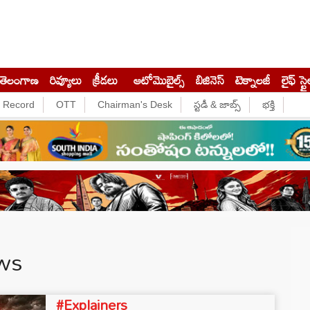
తెలంగాణ
రివ్యూలు
క్రీడలు
ఆటోమొబైల్స్
బిజినెస్‌
టెక్నాలజీ
లైఫ్ స్టై
e Record
OTT
Chairman's Desk
స్టడీ & జాబ్స్
భక్తి
ws
#Explainers