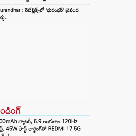
randhar : నెట్‌ఫ్లిక్స్‌లో ‘ధురంధర్’ ప్రపంచ
ర్డు..
రెండింగ్‌
00mAh బ్యాటరీ, 6.9 అంగుళాల 120Hz
్‌ప్లే, 45W ఫాస్ట్ ఛార్జింగ్‌తో REDMI 17 5G
చ్..!