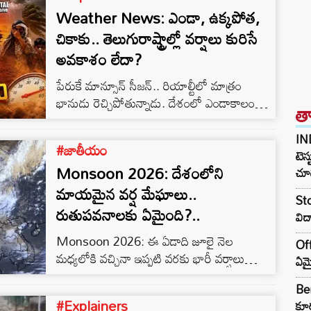
Weather News: ఎండా, ఉక్కపోత,
చికాకు.. తెలుగురాష్ట్రాల్లో వర్షాలు కురిసే
అవకాశం లేదా?
పేరుకే మాన్సూన్‌ సీజన్.. రియాల్టీలో మాత్రం
భానుడు రెచ్చిపోతున్నాడు. దేశంలో ఎండాకాలం
త
తిరిగి వచ్చినట్టే అనిపిస్తోంది. బయట అడుగు
పెట్టగానే చెమటలు పట్టడం, ఊపిరి ఆడనంత
IN
#జాతీయం
ఉక్కపోత, మొబైల్ టెంపరేచర్ యాప్ చూపిస్తున్న
టెస్
Monsoon 2026: దేశంలోని
ఉష్ణోగ్రత కంటే శరీరానికి మరింత వేడి అనిపించడం
చూడ
చాలామందికి ఆశ్చర్యంగా మారింది. మాన్సూన్ బ్రేక్
మాయమైన వర్ష మేఘాలు..
Sto
అంటే ఏంటి? ఎయిర్ టెంపరేచర్ 32 నుంచి 37
రుతుపవనాలకు ఏమైంది?..
విద
డిగ్రీల సెల్సియస్ మాత్రమే ఉన్నా, శరీరం మాత్రం
Monsoon 2026: ఈ ఏడాది జూలై నెల
దాదాపు 50 డిగ్రీల వేడిని అనుభవిస్తోంది.
Off
మధ్యలోకి వచ్చినా ఇప్పటి వరకు భారీ వర్షాలు
వాతావరణ శాస్త్రవేత్తలు…
ఏమై
కురవలేదు. దేశవ్యాప్తంగా చాలా ప్రాంతాల్లో వర్షాలు
Ben
లేవు. జూలై 11 శనివారం నాటికి దేశంలోని దాదాపు
#Explainers
కూర
70-80 శాతం ప్రాంతాలపై మేఘాలు లేకుండా