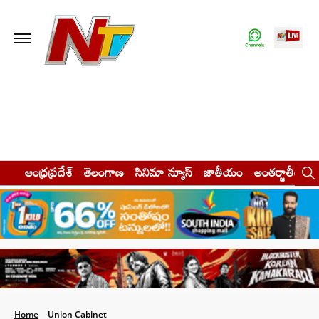
ఆంధ్రప్రదేశ్
తెలంగాణ
సినిమా న్యూస్
జాతీయం
అంతర్జాతీయం
Home
Union Cabinet