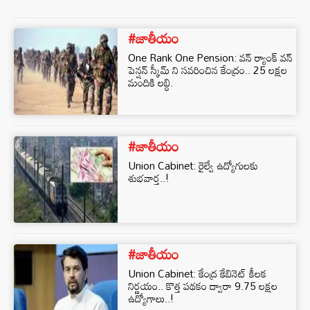
#జాతీయం
One Rank One Pension: వన్ ర్యాంక్ వన్
పెన్షన్ స్కీమ్ ని సవరించిన కేంద్రం.. 25 లక్షల
మందికి లబ్ధి.
#జాతీయం
Union Cabinet: రైల్వే ఉద్యోగులకు
శుభవార్త..!
#జాతీయం
Union Cabinet: కేంద్ర కేబినెట్‌ కీలక
నిర్ణయం.. కొత్త పథకం ద్వారా 9.75 లక్షల
ఉద్యోగాలు..!