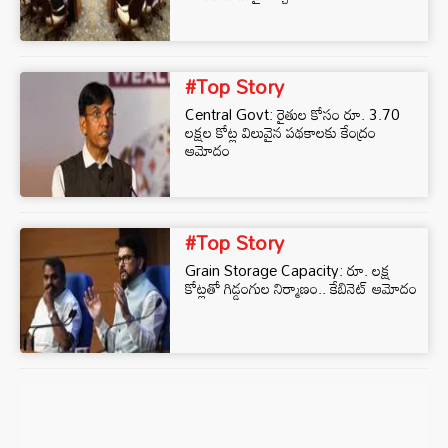
#Top Story
Central Govt: రైతుల కోసం రూ. 3.70
లక్షల కోట్ల విలువైన పథకాలకు కేంద్రం
ఆమోదం
#Top Story
Grain Storage Capacity: రూ. లక్ష
కోట్లతో గిడ్డంగుల నిర్మాణం.. కేబినెట్‌ ఆమోదం