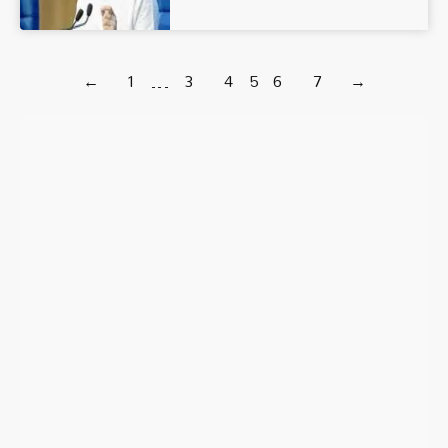
←
1
…
3
4
5
6
7
→