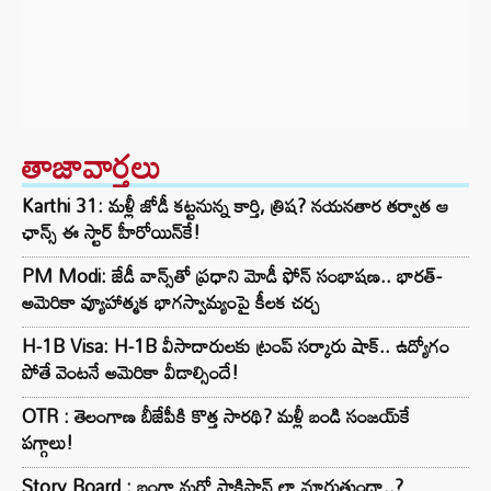
తాజావార్తలు
Karthi 31: మళ్లీ జోడీ కట్టనున్న కార్తి, త్రిష? నయనతార తర్వాత ఆ
ఛాన్స్ ఈ స్టార్ హీరోయిన్‌కే!
PM Modi: జేడీ వాన్స్‌తో ప్రధాని మోడీ ఫోన్ సంభాషణ.. భారత్-
అమెరికా వ్యూహాత్మక భాగస్వామ్యంపై కీలక చర్చ
H-1B Visa: H-1B వీసాదారులకు ట్రంప్ సర్కారు షాక్.. ఉద్యోగం
పోతే వెంటనే అమెరికా వీడాల్సిందే!
OTR : తెలంగాణ బీజేపీకి కొత్త సారథి? మళ్లీ బండి సంజయ్‌కే
పగ్గాలు!
Story Board : బంగ్లా మరో పాకిస్తాన్ లా మారుతుందా..?