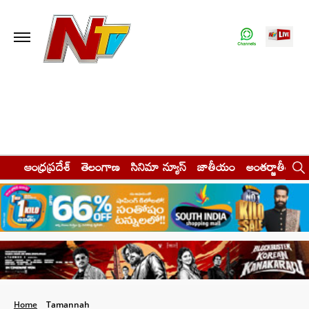
ఆంధ్రప్రదేశ్
తెలంగాణ
సినిమా న్యూస్
జాతీయం
అంతర్జాతీయం
Home
Tamannah