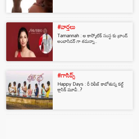
#వార్తలు
Tamannah : ఆ కాస్మోటిక్ సంస్థ కు బ్రాండ్
అంబాసిడర్ గా తమన్నా..
#గాసిప్స్
Happy Days : రీ రిలీజ్ కాబోతున్న కల్ట్
క్లాసిక్ మూవీ..?