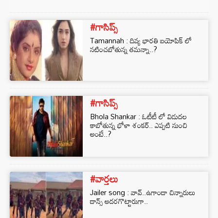
#గాసిప్స్
Tamannah : దివ్య భారతి బయోపిక్ లో
నటించబోతున్న తమన్నా..?
#గాసిప్స్
Bhola Shankar : ఓటీటీ లో విడుదల
కాబోతున్న భోళా శంకర్.. ఎప్పటి నుంచి
అంటే..?
#వార్తలు
Jailer song : వావ్..ఉగాండా చిన్నారులు
డాన్స్ అదరగొట్టారుగా..