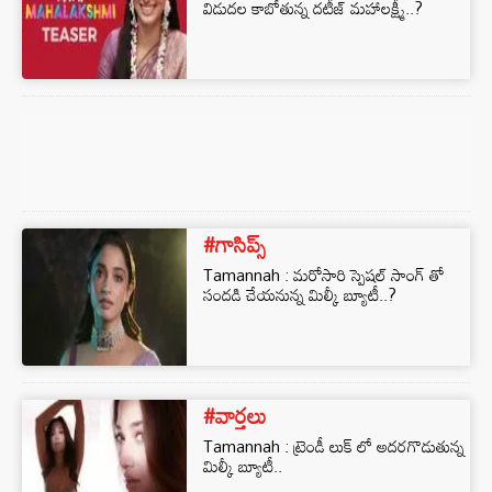
విడుదల కాబోతున్న దటీజ్ మహాలక్ష్మీ..?
#గాసిప్స్
Tamannah : మరోసారి స్పెషల్ సాంగ్ తో
సందడి చేయనున్న మిల్కీ బ్యూటీ..?
#వార్తలు
Tamannah : ట్రెండీ లుక్ లో అదరగొడుతున్న
మిల్కీ బ్యూటీ..