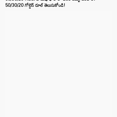
50/30/20 గోల్డెన్ రూల్ తెలుసుకోండి!