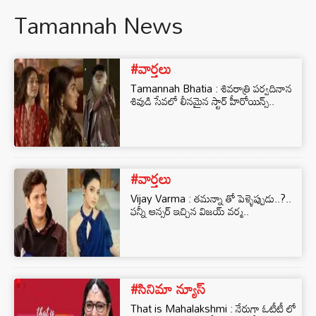
Tamannah News
#వార్తలు
Tamannah Bhatia : శివరాత్రి పర్వదినాన
శివుడి సేవలో లీనమైన స్టార్ హీరోయిన్స్..
#వార్తలు
Vijay Varma : తమన్నా తో పెళ్ళెప్పుడు..?..
ఫన్నీ ఆన్సర్ ఇచ్చిన విజయ్ వర్మ..
#సినిమా న్యూస్
That is Mahalakshmi : నేరుగా ఓటీటీ లో