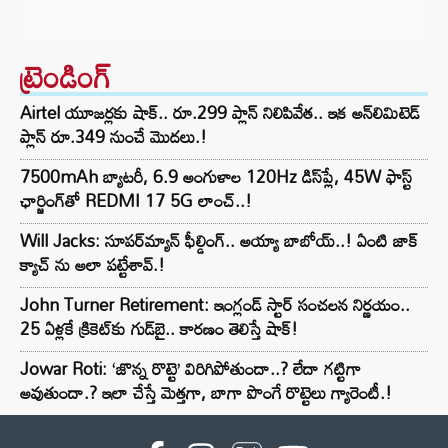
ట్రెండింగ్‌
Airtel యూజర్లకు షాక్.. రూ.299 ప్లాన్ నిలిపివేత.. ఇక అన్‌లిమిటెడ్
ప్లాన్ రూ.349 నుంచే మొదలు.!
7500mAh బ్యాటరీ, 6.9 అంగుళాల 120Hz డిస్‌ప్లే, 45W ఫాస్ట్
ఛార్జింగ్‌తో REDMI 17 5G లాంచ్..!
Will Jacks: సూపర్‌మ్యాన్ ఫీల్డింగ్.. అయ్యా బాబోయ్..! ఏంటి జాక్
క్యాచ్ ను అలా పట్టేశావ్.!
John Turner Retirement: ఇంగ్లండ్ స్టార్ సంచలన నిర్ణయం..
25 ఏళ్లకే క్రికెట్‌కు గుడ్‌బై.. కారణం తెలిస్తే షాక్!
Jowar Roti: ‘జొన్న రొట్టె’ విరిగిపోతుందా..? లేదా గట్టిగా
అవుతుందా.? ఇలా చేస్తే మెత్తగా, బాగా పొంగే రొట్టెలు గ్యారెంటీ.!