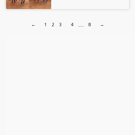
←
1
2
3
4
…
8
→