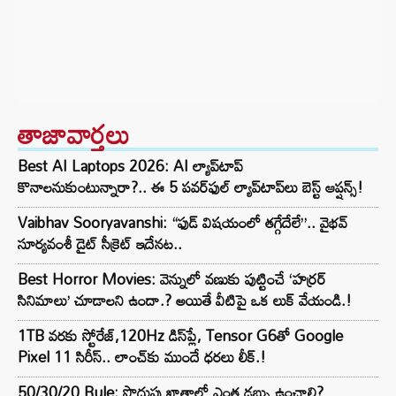
తాజావార్తలు
Best AI Laptops 2026: AI ల్యాప్‌టాప్
కొనాలనుకుంటున్నారా?.. ఈ 5 పవర్‌ఫుల్ ల్యాప్‌టాప్‌లు బెస్ట్ ఆప్షన్స్!
Vaibhav Sooryavanshi: “ఫుడ్ విషయంలో తగ్గేదేలే”.. వైభవ్
సూర్యవంశీ డైట్ సీక్రెట్ ఇదేనట..
Best Horror Movies: వెన్నులో వణుకు పుట్టించే ‘హర్రర్
సినిమాలు’ చూడాలని ఉందా.? అయితే వీటిపై ఒక లుక్ వేయండి.!
1TB వరకు స్టోరేజ్,120Hz డిస్‌ప్లే, Tensor G6తో Google
Pixel 11 సిరీస్.. లాంచ్⁭కు ముందే ధరలు లీక్.!
50/30/20 Rule: పొదుపు ఖాతాలో ఎంత డబ్బు ఉంచాలి?