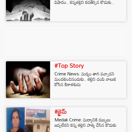
విషాదం.. కన్నతల్లిని కడతేర్చిన కొడుకు..
#Top Story
Crime News: మద్యం తాగి వచ్చాడని
మందలించినందుకు.. తల్లిని చంపి నాలుక
కోసిన కిరాతకుడు
#క్రైమ్
Medak Crime: మద్యానికి డబ్బులు
ఇవ్వలేదని కన్న తల్లిని హత్య చేసిన కొడుకు