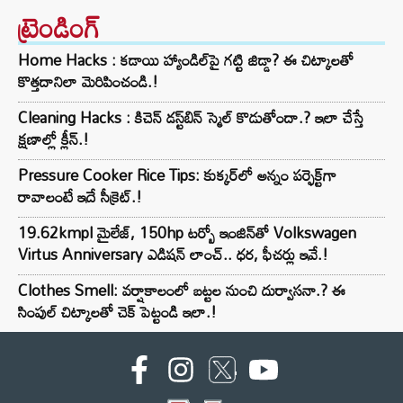
ట్రెండింగ్‌
Home Hacks : కడాయి హ్యాండిల్‌పై గట్టి జిడ్డా? ఈ చిట్కాలతో
కొత్తదానిలా మెరిపించండి.!
Cleaning Hacks : కిచెన్ డస్ట్‌బిన్ స్మెల్ కొడుతోందా.? ఇలా చేస్తే
క్షణాల్లో క్లీన్.!
Pressure Cooker Rice Tips: కుక్కర్‌లో అన్నం పర్ఫెక్ట్‌గా
రావాలంటే ఇదే సీక్రెట్.!
19.62kmpl మైలేజ్, 150hp టర్బో ఇంజిన్‌తో Volkswagen
Virtus Anniversary ఎడిషన్ లాంచ్.. ధర, ఫీచర్లు ఇవే.!
Clothes Smell: వర్షాకాలంలో బట్టల నుంచి దుర్వాసనా.? ఈ
సింపుల్ చిట్కాలతో చెక్ పెట్టండి ఇలా.!