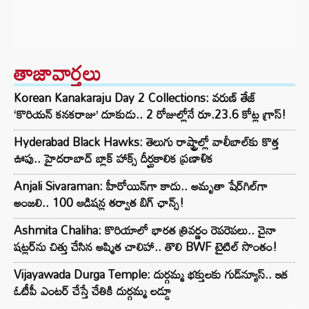
తాజావార్తలు
Korean Kanakaraju Day 2 Collections: వరుణ్ తేజ్
‘కొరియన్ కనకరాజు’ దూకుడు.. 2 రోజుల్లోనే రూ.23.6 కోట్ల గ్రాస్!
Hyderabad Black Hawks: తెలుగు రాష్ట్రాల్లో వాలీబాల్‌కు కొత్త
ఊపు.. హైదరాబాద్ బ్లాక్ హాక్స్ దీర్ఘకాలిక ప్రణాళిక
Anjali Sivaraman: హీరోయిన్‌గా కాదు.. అమృతా షేర్‌గిల్‌గా
అంజలి.. 100 ఆడిషన్ల తర్వాత బిగ్ ఛాన్స్!
Ashmita Chaliha: కొరియాలో భారత త్రివర్ణం రెపరెపలు.. చైనా
షట్లర్‌ను చిత్తు చేసిన అష్మిత చాలిహా.. తొలి BWF టైటిల్ సొంతం!
Vijayawada Durga Temple: దుర్గమ్మ భక్తులకు గుడ్‌న్యూస్.. ఇక
ఓటీపీ ఎంటర్ చేస్తే చేతికి దుర్గమ్మ లడ్డూ