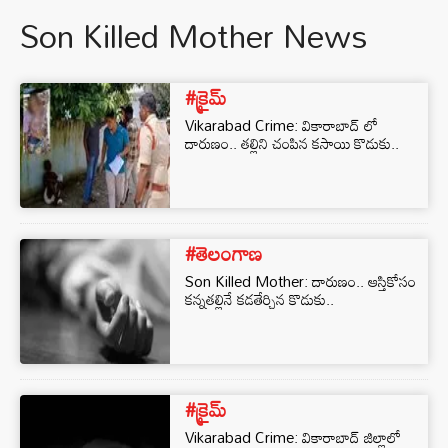
Son Killed Mother News
#క్రైమ్
Vikarabad Crime: వికారాబాద్ లో
దారుణం.. తల్లిని చంపిన కసాయి కొడుకు..
#తెలంగాణ
Son Killed Mother: దారుణం.. ఆస్తికోసం
కన్నతల్లినే కడతేర్చిన కొడుకు..
#క్రైమ్
Vikarabad Crime: వికారాబాద్ జిల్లాలో