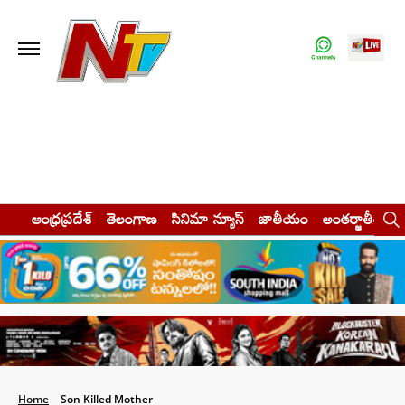
ఆంధ్రప్రదేశ్
తెలంగాణ
సినిమా న్యూస్
జాతీయం
అంతర్జాతీయం
Home
Son Killed Mother