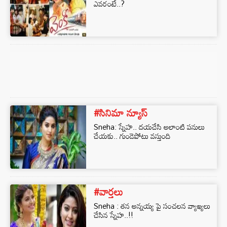
ఎవరంటే..?
#సినిమా న్యూస్
Sneha: స్నేహ.. దయచేసి అలాంటి పనులు
చేయకు.. గుండెపోటు వస్తుంది
#వార్తలు
Sneha : తన అన్నయ్య పై సంచలన వ్యాఖ్యలు
చేసిన స్నేహ..!!