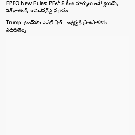
EPFO New Rules: PFలో 8 కీలక మార్పులు ఇవే! క్లెయిమ్,
విత్‌డ్రాయల్, నామినేషన్‌పై ప్రభావం
Trump: ట్రంప్‌నకు సెనేట్ షాక్.. అధ్యక్షుడి ప్రాతిపాదనకు
ఎదురుదెబ్బ