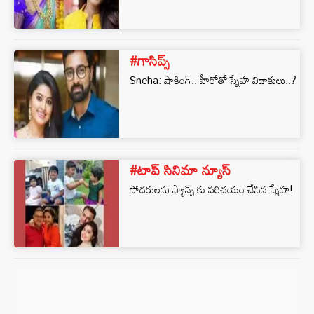
#గాసిప్స్
Sneha: షాకింగ్.. హీరోతో స్నేహ విడాకులు..?
#టాప్ సినిమా న్యూస్
సోదరులను ఫ్యాన్స్ కు పరిచయం చేసిన స్నేహ!