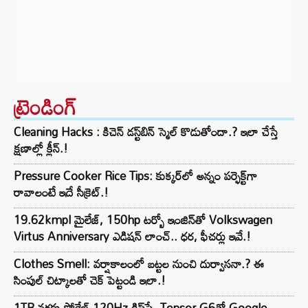
ట్రెండింగ్‌
Cleaning Hacks : కిచెన్ డస్ట్‌బిన్ స్మెల్ కొడుతోందా.? ఇలా చేస్తే
క్షణాల్లో క్లీన్.!
Pressure Cooker Rice Tips: కుక్కర్‌లో అన్నం పర్ఫెక్ట్‌గా
రావాలంటే ఇదే సీక్రెట్.!
19.62kmpl మైలేజ్, 150hp టర్బో ఇంజిన్‌తో Volkswagen
Virtus Anniversary ఎడిషన్ లాంచ్.. ధర, ఫీచర్లు ఇవే.!
Clothes Smell: వర్షాకాలంలో బట్టల నుంచి దుర్వాసనా.? ఈ
సింపుల్ చిట్కాలతో చెక్ పెట్టండి ఇలా.!
1TB వరకు స్టోరేజ్,120Hz డిస్‌ప్లే, Tensor G6తో Google