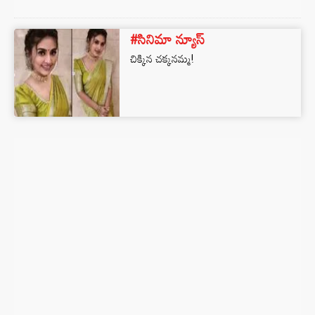
#సినిమా న్యూస్
చిక్కిన చక్కనమ్మ!