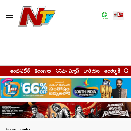
ఆంధ్రప్రదేశ్
తెలంగాణ
సినిమా న్యూస్
జాతీయం
అంతర్జాతీయం
Home
Sneha