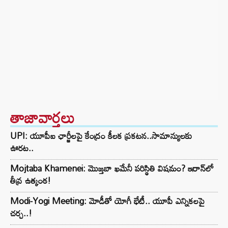
తాజావార్తలు
UPI: యూపీఐ ఛార్జీలపై కేంద్రం కీలక ప్రకటన..సామాన్యులకు
ఊరట..
Mojtaba Khamenei: మొజ్తబా ఖమేనీ పరిస్థితి విషమం? ఇరాన్‌లో
తీవ్ర ఉత్కంఠ!
Modi-Yogi Meeting: మోడీతో యోగీ భేటీ.. యూపీ ఎన్నికలపై
చర్చ..!