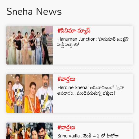
Sneha News
#సినిమా న్యూస్
Hanuman Junction: ‘హనుమాన్ జంక్షన్’
మళ్లీ వస్తోంది!
#వార్తలు
Heroine Sneha: అరుణాచలంలో స్నేహ
అపచారం.. మండిపడుతున్న భక్తులు!
#వార్తలు
Srinu vaitla : వెంకీ – 2 లో హీరోగా