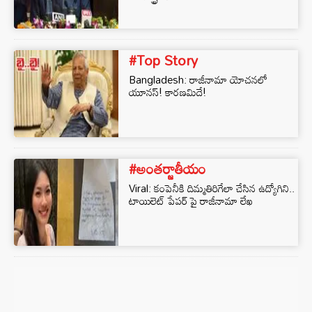
#Top Story
Bangladesh: రాజీనామా యోచనలో
యూనస్! కారణమిదే!
#అంతర్జాతీయం
Viral: కంపెనీకి దిమ్మతిరిగేలా చేసిన ఉద్యోగిని..
టాయిలెట్ పేపర్ పై రాజీనామా లేఖ