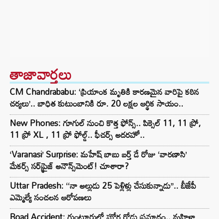
తాజావార్తలు
CM Chandrababu: ‘ప్రియాంక మృతికి కారణమైన వారిపై కఠిన
చర్యలు’.. బాధిత కుటుంబానికి రూ. 20 లక్షల ఆర్థిక సాయం..
New Phones: గూగుల్ నుంచి కొత్త ఫోన్స్.. పిక్సెల్ 11, 11 ప్రో,
11 ప్రో XL , 11 ప్రో ఫోల్డ్.. ఫీచర్స్ అదరహో..
‘Varanasi’ Surprise: మహేష్ బాబు బర్త్ డే రోజు ‘వారణాసి’
మేకర్స్ సర్‌ప్రైజ్ అనౌన్స్‌మెంట్! చూశారా?
Uttar Pradesh: ‘‘నా అల్లుడు 25 పెళ్లిళ్లు చేసుకున్నాడు’’.. బీజేపీ
ఎమ్మెల్యే సంచలన ఆరోపణలు
Road Accident: గుంటూరులో ఘోర రోడ్డు ప్రమాదం.. మహిళా