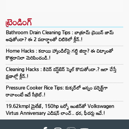
ట్రెండింగ్‌
Bathroom Drain Cleaning Tips : బాత్రూమ్ డ్రెయిన్ జామ్
అవుతోందా? ఈ 2 పదార్థాలతో చిటికెలో క్లీన్.!
Home Hacks : కడాయి హ్యాండిల్‌పై గట్టి జిడ్డా? ఈ చిట్కాలతో
కొత్తదానిలా మెరిపించండి.!
Cleaning Hacks : కిచెన్ డస్ట్‌బిన్ స్మెల్ కొడుతోందా.? ఇలా చేస్తే
క్షణాల్లో క్లీన్.!
Pressure Cooker Rice Tips: కుక్కర్‌లో అన్నం పర్ఫెక్ట్‌గా
రావాలంటే ఇదే సీక్రెట్.!
19.62kmpl మైలేజ్, 150hp టర్బో ఇంజిన్‌తో Volkswagen
Virtus Anniversary ఎడిషన్ లాంచ్.. ధర, ఫీచర్లు ఇవే.!