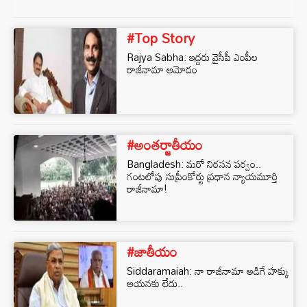
#Top Story
Rajya Sabha: ఇద్దరు వైసీపీ ఎంపీల
రాజీనామా ఆమోదం
#అంతర్జాతీయం
Bangladesh: మరో నిరసన పర్వం..
గంటలోపు సుప్రీంకోర్టు ప్రధాన న్యాయమూర్తి
రాజీనామా!
#జాతీయం
Siddaramaiah: నా రాజీనామా అడిగే హక్కు
ఆయనకు లేదు..