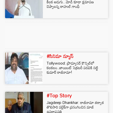
కీలక అడుగు.. మోడీ కూడా క్షమాపణ
చెప్పాలన్న రాహుల్ గాంధీ
#సినిమా న్యూస్
Tollywood: ప్రొడ్యూసర్ కౌన్సిల్‌లో
కలకలం..జాయింట్ సెక్రటరీ పదవికి నట్టి
కుమార్ రాజీనామా!
#Top Story
Jagdeep Dhankhar: రాజీనామా తర్వాత
తొలిసారి పబ్లిక్‌గా ప్రసంగించిన మాజీ
ఉపరాష్ట్రపతి