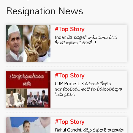
Resignation News
#Top Story
Indai: దేశ చరిత్రలో రాజీనామాలు చేసిన
కేంద్రమంత్రులు ఎవరంటే..!
#Top Story
CJP Protest: 3 డిమాండ్లు కేంద్రం
అంగీకరించింది.. ఆందోళన విరమించినట్లుగా
సీజేపీ ప్రకటన
#Top Story
Rahul Gandhi: ధర్మేంద్ర ప్రధాన్ రాజీనామా