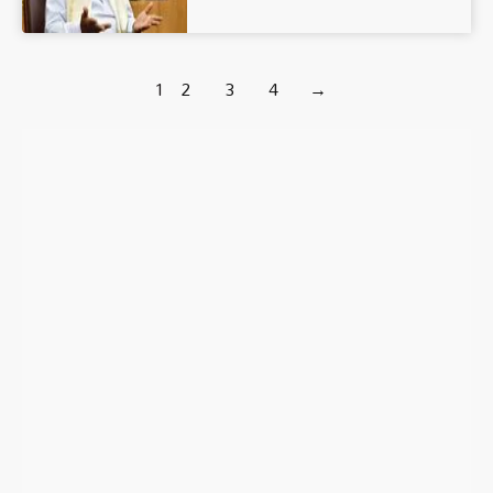
1
2
3
4
→