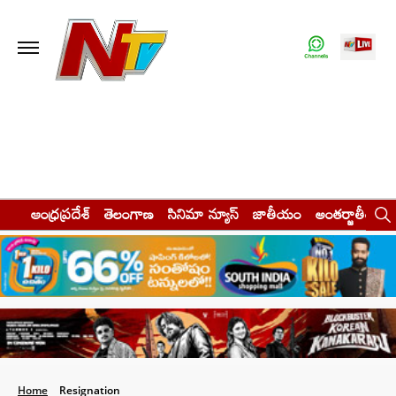
ఆంధ్రప్రదేశ్
తెలంగాణ
సినిమా న్యూస్
జాతీయం
అంతర్జాతీయం
Home
Resignation