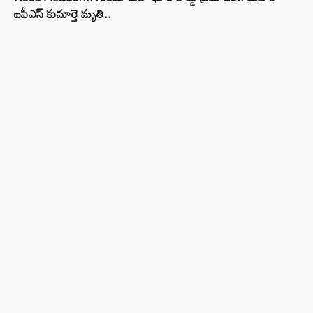
ఐపీఎస్ కుమార్తె మృతి..