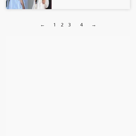
←
1
2
3
4
→