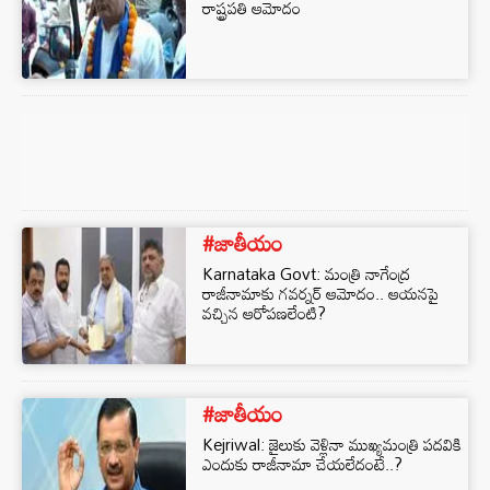
రాష్ట్రపతి ఆమోదం
#జాతీయం
Karnataka Govt: మంత్రి నాగేంద్ర
రాజీనామాకు గవర్నర్ ఆమోదం.. ఆయనపై
వచ్చిన ఆరోపణలేంటి?
#జాతీయం
Kejriwal: జైలుకు వెళ్లినా ముఖ్యమంత్రి పదవికి
ఎందుకు రాజీనామా చేయలేదంటే..?