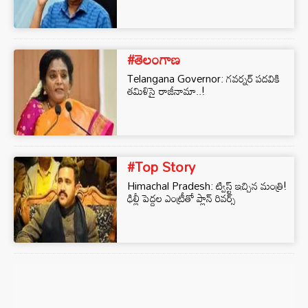
#తెలంగాణ
Telangana Governor: గవర్నర్ పదవికి
తమిళిసై రాజీనామా..!
#Top Story
Himachal Pradesh: ట్విస్ట్ ఇచ్చిన మంత్రి!
ఢిల్లీ పెద్దల ఎంట్రీతో ప్లాన్ రివర్స్