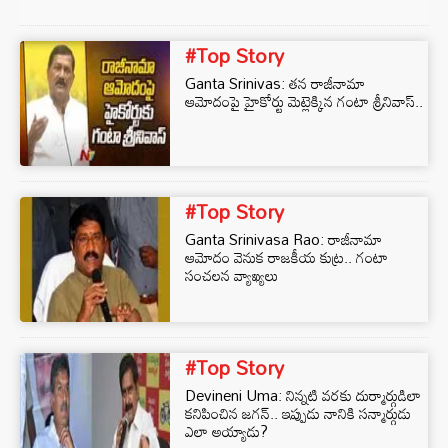
#Top Story
Ganta Srinivas: తన రాజీనామా
ఆమోదంపై హైకోర్టు మెట్లెక్కిన గంటా శ్రీనివాస్..
#Top Story
Ganta Srinivasa Rao: రాజీనామా
ఆమోదం వెనుక రాజకీయ కుట్ర.. గంటా
సంచలన వ్యాఖ్యలు
#Top Story
Devineni Uma: నిన్నటి వరకు దుర్మార్గుడిలా
కనిపించిన జగన్.. ఇప్పుడు నానికి సన్మార్గుడు
ఎలా అయ్యాడు?