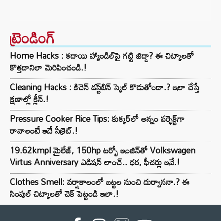
ట్రెండింగ్‌
Home Hacks : కడాయి హ్యాండిల్‌పై గట్టి జిడ్డా? ఈ చిట్కాలతో
కొత్తదానిలా మెరిపించండి.!
Cleaning Hacks : కిచెన్ డస్ట్‌బిన్ స్మెల్ కొడుతోందా.? ఇలా చేస్తే
క్షణాల్లో క్లీన్.!
Pressure Cooker Rice Tips: కుక్కర్‌లో అన్నం పర్ఫెక్ట్‌గా
రావాలంటే ఇదే సీక్రెట్.!
19.62kmpl మైలేజ్, 150hp టర్బో ఇంజిన్‌తో Volkswagen
Virtus Anniversary ఎడిషన్ లాంచ్.. ధర, ఫీచర్లు ఇవే.!
Clothes Smell: వర్షాకాలంలో బట్టల నుంచి దుర్వాసనా.? ఈ
సింపుల్ చిట్కాలతో చెక్ పెట్టండి ఇలా.!