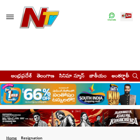
ఆంధ్రప్రదేశ్
తెలంగాణ
సినిమా న్యూస్
జాతీయం
అంతర్జాతీయం
Home
Resignation