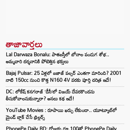
తాజావార్తలు
Lal Darwaza Bonalu: పాతబస్తీలో బోనాల పండుగ శోభ..
అమ్మవారి దర్శనానికి పోటెత్తిన భక్తులు
Bajaj Pulsar: 25 ఏళ్లలో బజాజ్ పల్సర్ ఎంతగా మారింది? 2001
నాటి 150cc నుంచి కొత్త N160 4V వరకు పూర్తి చరిత్ర ఇదే!
DC: లోకేష్ కనగరాజ్ ‘డీసీ’లో విజయ్ దేవరకొండను
తీసుకోవాలనుకున్నారా? అసలు కథ ఇదే!
YouTube Movies : రూపాయి ఖర్చు లేకుండా.. యూట్యూబ్‌లో
మైండ్ బ్లాక్‌ చేసే థ్రిల్లర్స్‌
PhonePe Daily RD: రోజుకు రూ.100తో PhonePe Daily