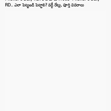
RD.. ఎలా పెట్టుబడి పెట్టాలి? వడ్డీ రేట్లు, పూర్తి వివరాలు