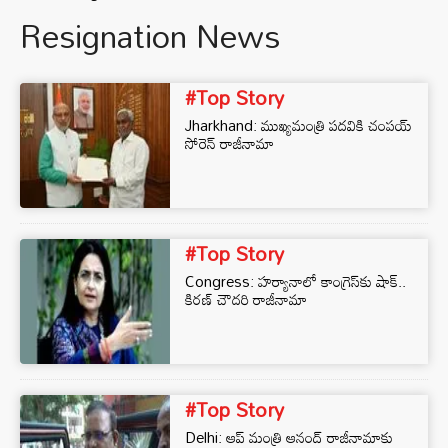
Resignation News
#Top Story
Jharkhand: ముఖ్యమంత్రి పదవికి చంపయ్
సోరెన్ రాజీనామా
#Top Story
Congress: హర్యానాలో కాంగ్రెస్‌కు షాక్..
కిరణ్ చౌదరి రాజీనామా
#Top Story
Delhi: ఆప్ మంత్రి ఆనంద్ రాజీనామాకు