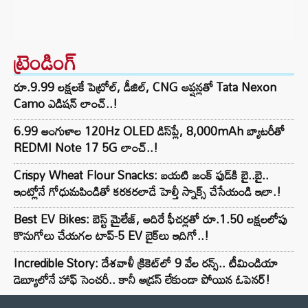
ట్రెండింగ్‌
రూ.9.99 లక్షలకే పెట్రోల్, డీజిల్, CNG ఆప్షన్లతో Tata Nexon
Camo ఎడిషన్ లాంచ్..!
6.99 అంగుళాల 120Hz OLED డిస్‌ప్లే, 8,000mAh బ్యాటరీతో
REDMI Note 17 5G లాంచ్..!
Crispy Wheat Flour Snacks: బయటి జంక్ ఫుడ్‌కి బై..బై..
ఇంట్లోనే గోధుమపిండితో కరకరలాడే హెల్తీ స్నాక్స్ చేసేయండి ఇలా.!
Best EV Bikes: బెస్ట్ మైలేజ్, అదిరే ఫీచర్లతో రూ.1.50 లక్షలలోపు
కొనుగోలు చేయగల టాప్-5 EV బైక్‌లు ఇదిగో..!
Incredible Story: దేశవాళీ క్రికెట్‌లో 9 వేల రన్స్.. టీమిండియా
డెబ్యూలోనే హాఫ్ సెంచరీ.. కానీ అడ్రస్ లేకుండా పోయిన ఓపెనర్!