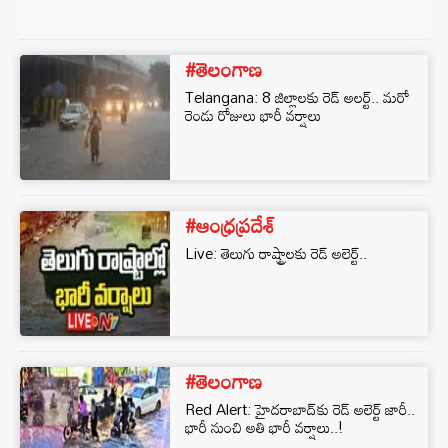
#తెలంగాణ
Telangana: 8 జిల్లాలకు రెడ్ అలర్ట్.. మరో
రెండు రోజులు భారీ వర్షాలు
#ఆంధ్రప్రదేశ్
Live: తెలుగు రాష్ట్రాలకు రెడ్‌ అలెర్ట్..
#తెలంగాణ
Red Alert: హైదరాబాద్‌కు రెడ్‌ అలెర్ట్ జారీ..
భారీ నుంచి అతి భారీ వర్షాలు..!