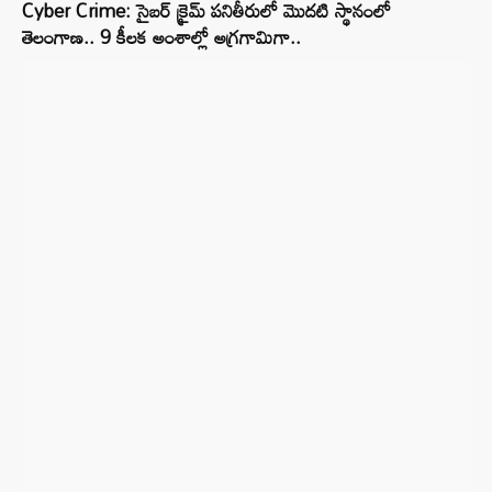
Cyber Crime: సైబర్ క్రైమ్ పనితీరులో మొదటి స్థానంలో
తెలంగాణ.. 9 కీలక అంశాల్లో అగ్రగామిగా..