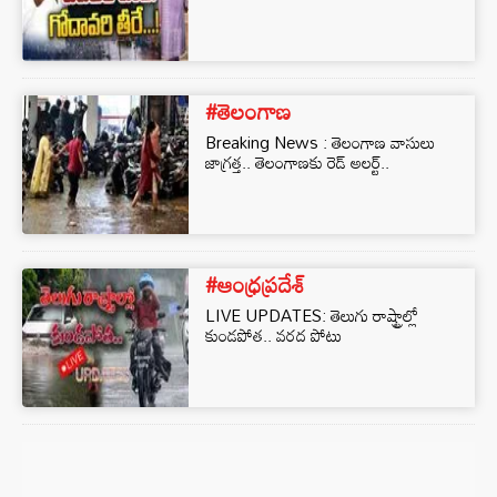
#తెలంగాణ
Breaking News : తెలంగాణ వాసులు
జాగ్రత్త.. తెలంగాణకు రెడ్‌ అలర్ట్‌..
#ఆంధ్రప్రదేశ్
LIVE UPDATES: తెలుగు రాష్ట్రాల్లో
కుండపోత.. వరద పోటు