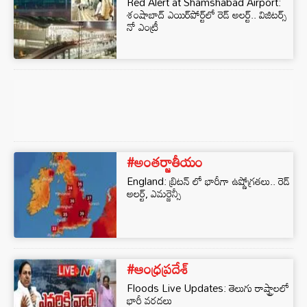
Red Alert at Shamshabad Airport:
శంషాబాద్‌ ఎయిర్‌పోర్ట్‌లో రెడ్‌ అలర్ట్.. విజిటర్స్‌
నో ఎంట్రీ
#అంతర్జాతీయం
England: బ్రిటన్ లో భారీగా ఉష్ణోగ్రతలు.. రెడ్
అలర్ట్, ఎమర్జెన్సీ
#ఆంధ్రప్రదేశ్
Floods Live Updates: తెలుగు రాష్ట్రాలలో
భారీ వరదలు