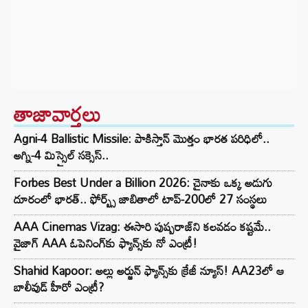
తాజావార్తలు
Agni-4 Ballistic Missile: పాకిస్తాన్ మొత్తం భారత పరిధిలో..
అగ్ని-4 మిస్సైల్ సక్సెస్..
Forbes Best Under a Billion 2026: చైనాకు ఒక్క అడుగు
దూరంలో భారత్.. ఫోర్బ్స్ జాబితాలో టాప్-200లో 27 సంస్థలు
AAA Cinemas Vizag: ఈసారి పుష్పరాజ్‌ని కలవడం కష్టమే..
వైజాగ్ AAA ఓపెనింగ్‌కు ఫ్యాన్స్‌కు నో ఎంట్రీ!
Shahid Kapoor: అల్లు అర్జున్ ఫ్యాన్స్‌కు క్రేజీ న్యూస్! AA23లో ఆ
బాలీవుడ్ హీరో ఎంట్రీ?