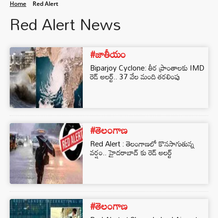
Home
Red Alert
Red Alert News
#జాతీయం
Biparjoy Cyclone: తీర ప్రాంతాలకు IMD
రెడ్ అలర్ట్.. 37 వేల మంది తరలింపు
#తెలంగాణ
Red Alert : తెలంగాణలో కొనసాగుతున్న
వర్షం.. హైదరాబాద్ కు రెడ్ అలర్ట్
#తెలంగాణ