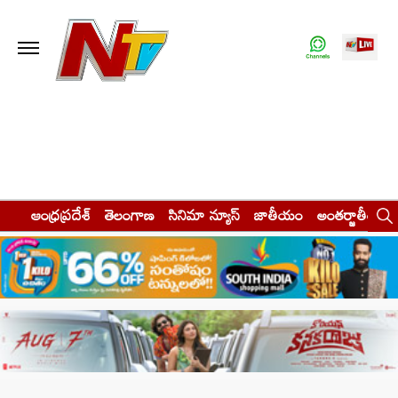
ఆంధ్రప్రదేశ్
తెలంగాణ
సినిమా న్యూస్
జాతీయం
అంతర్జాతీయం