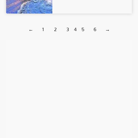
←
1
2
3
4
5
6
→