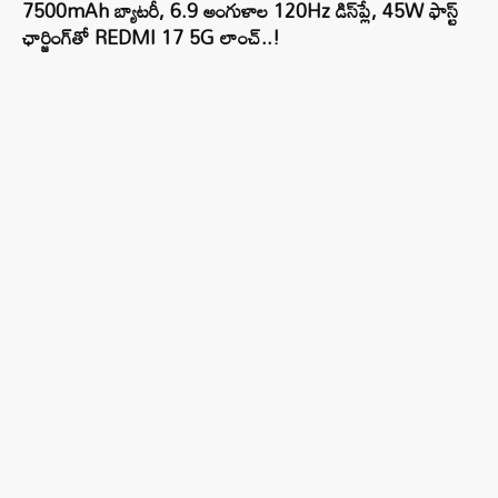
7500mAh బ్యాటరీ, 6.9 అంగుళాల 120Hz డిస్‌ప్లే, 45W ఫాస్ట్
ఛార్జింగ్‌తో REDMI 17 5G లాంచ్..!