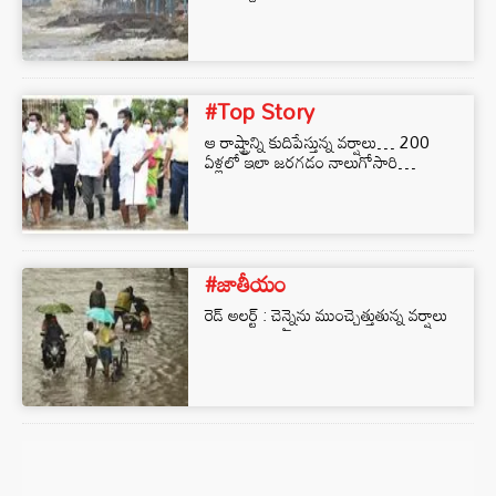
#Top Story
ఆ రాష్ట్రాన్ని కుదిపేస్తున్న వ‌ర్షాలు… 200
ఏళ్లలో ఇలా జ‌ర‌గ‌డం నాలుగోసారి…
#జాతీయం
రెడ్ అలర్ట్ : చెన్నైను ముంచ్చెత్తుతున్న వర్షాలు