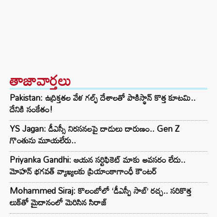
తాజావార్తలు
Pakistan: ఉద్రిక్తతల వేళ గల్ఫ్ దేశాలతో పాకిస్థాన్ కొత్త కూటమి..
దేనికి సంకేతం!
YS Jagan: డీఎస్సీ నిరసనలపై దాడులు దారుణం.. Gen Z
గొంతును మూయలేరు..
Priyanka Gandhi: ఆయన సర్టిఫికెట్ మాకు అవసరం లేదు..
మోహన్ భగవత్‌ వ్యాఖ్యలకు ప్రియాంకాగాంధీ కౌంటర్
Mohammed Siraj: కొలంబోలో ‘డీఎస్పీ సాబ్’ రచ్చ.. సరికొత్త
లుక్‌తో మైదానంలో మెరిసిన సిరాజ్