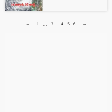
←
1
…
3
4
5
6
→