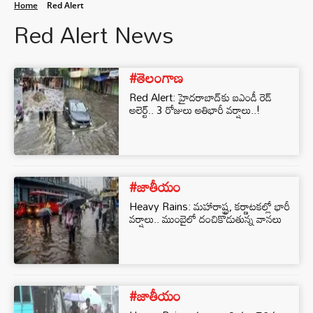
Home
Red Alert
Red Alert News
#తెలంగాణ
Red Alert: హైదరాబాద్‌కు ఐఎండీ రెడ్‌
అలెర్ట్.. 3 రోజులు అతిభారీ వర్షాలు..!
#జాతీయం
Heavy Rains: మహారాష్ట్ర, కర్ణాటకల్లో భారీ
వర్షాలు.. ముంబైలో దంచికొడుతున్న వానలు
#జాతీయం