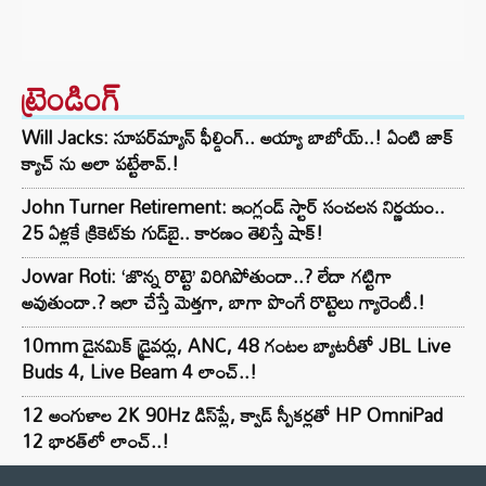
ట్రెండింగ్‌
Will Jacks: సూపర్‌మ్యాన్ ఫీల్డింగ్.. అయ్యా బాబోయ్..! ఏంటి జాక్
క్యాచ్ ను అలా పట్టేశావ్.!
John Turner Retirement: ఇంగ్లండ్ స్టార్ సంచలన నిర్ణయం..
25 ఏళ్లకే క్రికెట్‌కు గుడ్‌బై.. కారణం తెలిస్తే షాక్!
Jowar Roti: ‘జొన్న రొట్టె’ విరిగిపోతుందా..? లేదా గట్టిగా
అవుతుందా.? ఇలా చేస్తే మెత్తగా, బాగా పొంగే రొట్టెలు గ్యారెంటీ.!
10mm డైనమిక్ డ్రైవర్లు, ANC, 48 గంటల బ్యాటరీతో JBL Live
Buds 4, Live Beam 4 లాంచ్..!
12 అంగుళాల 2K 90Hz డిస్‌ప్లే, క్వాడ్ స్పీకర్లతో HP OmniPad
12 భారత్‌లో లాంచ్..!