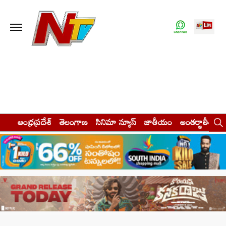
ఆంధ్రప్రదేశ్
తెలంగాణ
సినిమా న్యూస్
జాతీయం
అంతర్జాతీయం