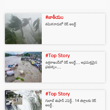
#జాతీయం
తమిళనాడులో రెడ్‌ అలర్ట్‌
#Top Story
ఉత్త‌రాఖండ్‌లో రెడ్ అల‌ర్ట్‌… అప్ర‌మ‌త్త‌మైన
ప్ర‌భుత్వం…
#Top Story
గులాబ్‌ తుఫాన్‌ ఎఫెక్ట్.. 14 జిల్లాలకు రెడ్‌
అలర్ట్..