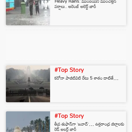
Heavy Rains: ముంబయిని ముంచెత్తిన
వర్షాలు.. ఆరెంజ్ అలెర్ట్ జారీ
#Top Story
క‌రోనా పాజిటివిటి రేటు 5 శాతం దాటితే…
#Top Story
తీవ్ర తుఫాన్‌గా ‘జవాద్’… ఉత్తరాంధ్ర జిల్లాలకు
రెడ్ అలర్ట్ జారీ