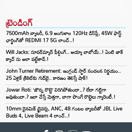
ట్రెండింగ్‌
7500mAh బ్యాటరీ, 6.9 అంగుళాల 120Hz డిస్‌ప్లే, 45W ఫాస్ట్
ఛార్జింగ్‌తో REDMI 17 5G లాంచ్..!
Will Jacks: సూపర్‌మ్యాన్ ఫీల్డింగ్.. అయ్యా బాబోయ్..! ఏంటి జాక్
క్యాచ్ ను అలా పట్టేశావ్.!
John Turner Retirement: ఇంగ్లండ్ స్టార్ సంచలన నిర్ణయం..
25 ఏళ్లకే క్రికెట్‌కు గుడ్‌బై.. కారణం తెలిస్తే షాక్!
Jowar Roti: ‘జొన్న రొట్టె’ విరిగిపోతుందా..? లేదా గట్టిగా
అవుతుందా.? ఇలా చేస్తే మెత్తగా, బాగా పొంగే రొట్టెలు గ్యారెంటీ.!
10mm డైనమిక్ డ్రైవర్లు, ANC, 48 గంటల బ్యాటరీతో JBL Live
Buds 4, Live Beam 4 లాంచ్..!