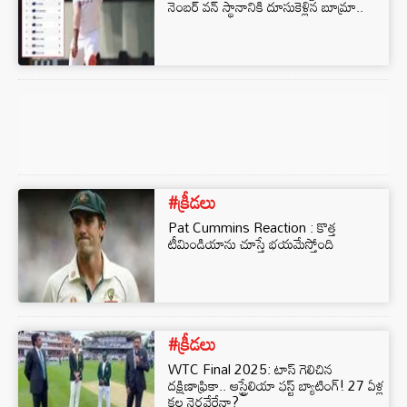
నెంబర్ వన్ స్థానానికి దూసుకెళ్లిన బూమ్రా..
#క్రీడలు
Pat Cummins Reaction : కొత్త
టీమిండియాను చూస్తే భయమేస్తోంది
#క్రీడలు
WTC Final 2025: టాస్‌ గెలిచిన
దక్షిణాఫ్రికా.. ఆస్ట్రేలియా ఫస్ట్‌ బ్యాటింగ్‌! 27 ఏళ్ల
కల నెరవేరేనా?