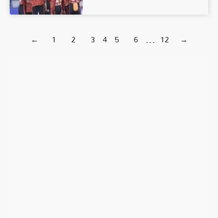
←
1
2
3
4
5
6
…
12
→