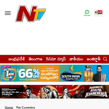
ఆంధ్రప్రదేశ్
తెలంగాణ
సినిమా న్యూస్
జాతీయం
అంతర్జాతీయం
Home
Pat Cummins