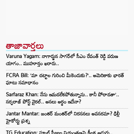
తాజావార్తలు
Varuna Yagam: నాగార్జున సాగ‌ర్‌లో సీఎం రేవంత్ రెడ్డి వరుణ
యాగం.. ముహూర్తం ఖరారు..
FCRA Bill: ‘మా చట్టాల గురించి మీకెందుకు?’.. అమెరికాకు భారత్
ఘాటు సమాధానం
Sarfaraz Khan: నేను ఇమడలేకపోతున్నాను.. కానీ పోరాడతా’..
సర్ఫరాజ్ పోస్ట్ వైరల్.. అసలు అర్థం ఇదేనా?
Jantar Mantar: జంతర్ మంతర్‌లో నిరసనలు అవసరమా? ఢిల్లీ
హైకోర్టు ప్రశ్న
TG Education: స్కూల్ ఫీజుల నియంత్రణపై కీలక అడుగు..