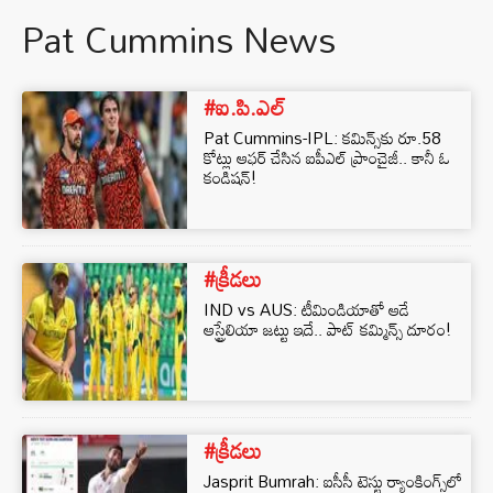
Pat Cummins News
#ఐ.పి.ఎల్
Pat Cummins-IPL: కమిన్స్‌కు రూ.58
కోట్లు ఆఫర్ చేసిన ఐపీఎల్ ప్రాంచైజీ.. కానీ ఓ
కండిషన్!
#క్రీడలు
IND vs AUS: టీమిండియాతో ఆడే
ఆస్ట్రేలియా జట్టు ఇదే.. పాట్ కమ్మిన్స్ దూరం!
#క్రీడలు
Jasprit Bumrah: ఐసీసీ టెస్టు ర్యాంకింగ్స్‌లో