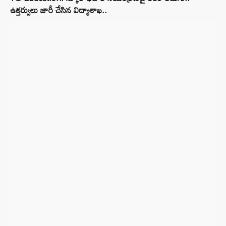
ఉత్తర్వులు జారీ చేసిన విద్యాశాఖ..