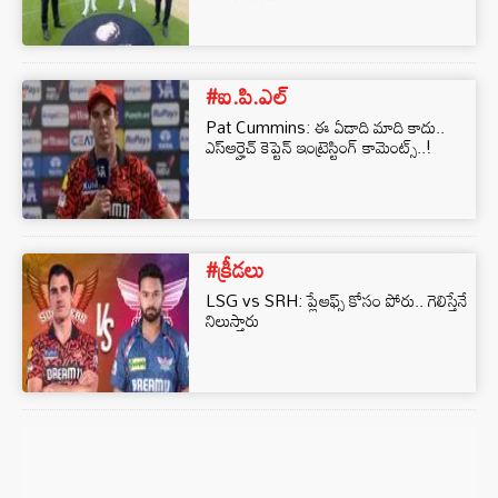
#ఐ.పి.ఎల్
Pat Cummins: ఈ ఏడాది మాది కాదు..
ఎస్ఆర్హెచ్ కెప్టెన్ ఇంట్రెస్టింగ్ కామెంట్స్..!
#క్రీడలు
LSG vs SRH: ప్లేఆఫ్స్ కోసం పోరు.. గెలిస్తేనే
నిలుస్తారు