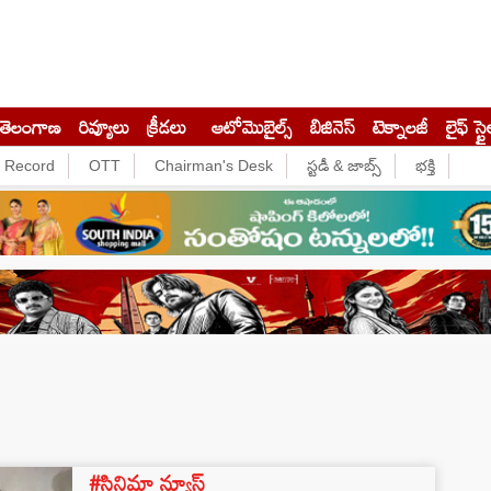
తెలంగాణ
రివ్యూలు
క్రీడలు
ఆటోమొబైల్స్
బిజినెస్‌
టెక్నాలజీ
లైఫ్ స్టై
e Record
OTT
Chairman's Desk
స్టడీ & జాబ్స్
భక్తి
#సినిమా న్యూస్