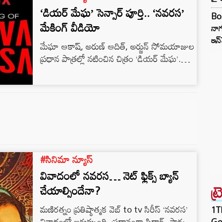
‘డియర్ మేఘ’ సెన్సార్ పూర్తి.. ‘నవరస’
Box
మేకింగ్‌ వీడియో
నాగ
ఇన్
మేఘా ఆకాష్, అరుణ్ ఆదిత్, అర్జున్ సోమయాజుల
ప్రధాన పాత్రల్లో నటించిన చిత్రం ‘డియర్ మేఘ’.
సుశాంత్ రెడ్డి దర్శకత్వంలో తెరకెక్కిన ఈ చిత్రాన్ని
అర్జున్ దాస్యన్ నిర్మించారు. ఈ ఎమోషనల్ లవ్ స్టోరీ
చిత్రం సెన్సార్ కార్యక్రమాలు పూర్తి చేసుకుని, సెన్సార్
నుంచి క్లీన్ యు సర్టిఫికెట్‌ను పొందింది. సెప్టెంబర్
3న ఈ చిత్రం ప్రపంచవ్యాప్తంగా దాదాపు 300కి పైగా
థియేటర్లలో రిలీజ్ అవుతున్నట్టు నిర్మాత
ప్రకటించారు. ఈ నేపథ్యంలో ‘డియర్ మేఘ’ మేకర్స్
ప్రమోషన్…
#సినిమా న్యూస్
వివాదంలో నవరస… నెట్ ఫ్లిక్స్ బ్యాన్
ట్
చేయాల్సిందేనా?
మణిరత్నం ప్రతిష్ఠాత్మక వెబ్ to tv సిరీస్ ‘నవరస’
1TB
వివాదంలో ఇరుక్కుంది. ప్రధానంగా సిద్ధార్థ్, పార్వతీ
Goo