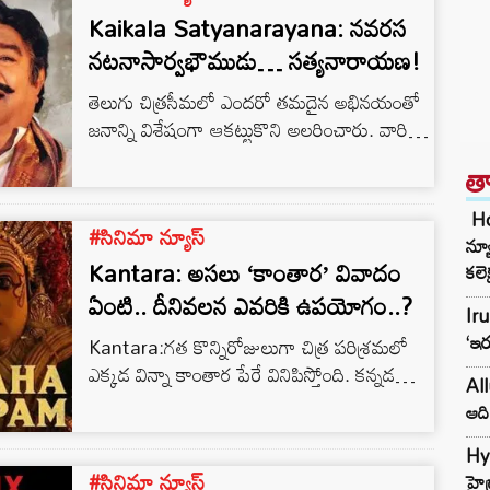
Kaikala Satyanarayana: న‌వ‌ర‌స
న‌ట‌నాసార్వ‌భౌముడు… స‌త్య‌నారాయ‌ణ‌!
తెలుగు చిత్ర‌సీమ‌లో ఎంద‌రో త‌మ‌దైన అభిన‌యంతో
జ‌నాన్ని విశేషంగా ఆక‌ట్టుకొని అల‌రించారు. వారిలో
కొంద‌రు న‌ట‌సార్వ‌భౌములుగా, మ‌రికొంద‌రు
త
న‌ట‌చ‌క్ర‌వ‌ర్తులుగా, న‌ట‌స‌మ్రాట్టులుగానూ,
ఇంకొంద‌రు న‌ట‌విరాట్టులుగానూ విరాజిల్లారు.
Hol
#సినిమా న్యూస్
న్య
Kantara: అసలు ‘కాంతార’ వివాదం
కలె
ఏంటి.. దీనివలన ఎవరికి ఉపయోగం..?
Ir
‘ఇర
Kantara:గత కొన్నిరోజులుగా చిత్ర పరిశ్రమలో
ఎక్కడ విన్నా కాంతార పేరే వినిపిస్తోంది. కన్నడ
All
హీరో రిషబ్ శెట్టి దర్శకత్వం నటించిన ఈ చిత్రం
ఆది
అన్నిచోట్లా పాజిటివ్ టాక్ తెచ్చుకొని భారీ విజయాన్ని
అందుకొంటుంది.
Hyd
#సినిమా న్యూస్
హైడ