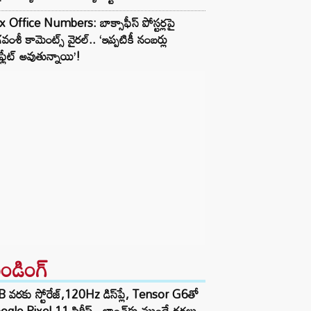
 Office Numbers: బాక్సాఫీస్ పోస్టర్లపై
వంశీ కామెంట్స్ వైరల్.. ‘ఇప్పటికీ నంబర్లు
‌ఫ్లేట్ అవుతున్నాయి’!
రెండింగ్‌
 వరకు స్టోరేజ్,120Hz డిస్‌ప్లే, Tensor G6తో
gle Pixel 11 సిరీస్.. లాంచ్⁭కు ముందే ధరలు