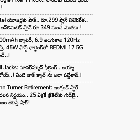
.!
tel యూజర్లకు షాక్.. రూ.299 ప్లాన్ నిలిపివేత..
అన్‌లిమిటెడ్ ప్లాన్ రూ.349 నుంచే మొదలు.!
00mAh బ్యాటరీ, 6.9 అంగుళాల 120Hz
్‌ప్లే, 45W ఫాస్ట్ ఛార్జింగ్‌తో REDMI 17 5G
చ్..!
l Jacks: సూపర్‌మ్యాన్ ఫీల్డింగ్.. అయ్యా
ోయ్..! ఏంటి జాక్ క్యాచ్ ను అలా పట్టేశావ్.!
n Turner Retirement: ఇంగ్లండ్ స్టార్
లన నిర్ణయం.. 25 ఏళ్లకే క్రికెట్‌కు గుడ్‌బై..
ణం తెలిస్తే షాక్!