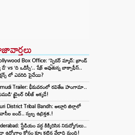
ాజావార్తలు
lywood Box Office: ‘స్పైడర్ మ్యాన్: బ్రాండ్
ూ డే’ vs ‘ది ఒడిస్సీ’.. షేక్ అవుతున్న బాక్సాఫీస్..
క్షన్స్ లో ఎవరిది పైచేయి?
umudi Trailer: భీమవరంలో రవితేజ హంగామా..
ుముడి’ ట్రైలర్ రిలీజ్ అక్కడే!
uri District Tribal Bandh: అల్లూరి జిల్లాలో
వాసీల బంద్.. స్వల్ప ఉద్రిక్తత.!
erabad: స్టేడియం వద్ద కిక్కిరిసిన నిరుద్యోగులు..
్రా ఉద్యోగాల కోసం క్యూ కట్టిన వేలాది మంది!