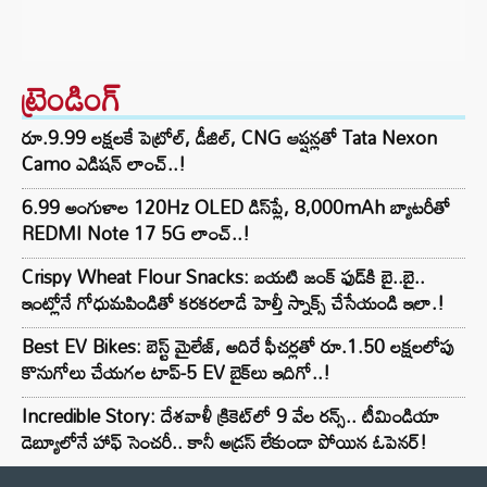
ట్రెండింగ్‌
రూ.9.99 లక్షలకే పెట్రోల్, డీజిల్, CNG ఆప్షన్లతో Tata Nexon
Camo ఎడిషన్ లాంచ్..!
6.99 అంగుళాల 120Hz OLED డిస్‌ప్లే, 8,000mAh బ్యాటరీతో
REDMI Note 17 5G లాంచ్..!
Crispy Wheat Flour Snacks: బయటి జంక్ ఫుడ్‌కి బై..బై..
ఇంట్లోనే గోధుమపిండితో కరకరలాడే హెల్తీ స్నాక్స్ చేసేయండి ఇలా.!
Best EV Bikes: బెస్ట్ మైలేజ్, అదిరే ఫీచర్లతో రూ.1.50 లక్షలలోపు
కొనుగోలు చేయగల టాప్-5 EV బైక్‌లు ఇదిగో..!
Incredible Story: దేశవాళీ క్రికెట్‌లో 9 వేల రన్స్.. టీమిండియా
డెబ్యూలోనే హాఫ్ సెంచరీ.. కానీ అడ్రస్ లేకుండా పోయిన ఓపెనర్!