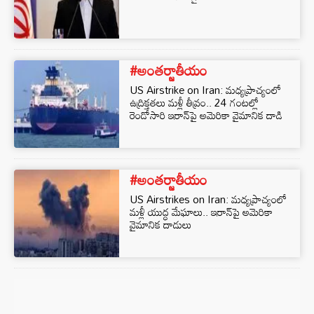
#అంతర్జాతీయం
US Airstrike on Iran: మధ్యప్రాచ్యంలో
ఉద్రిక్తతలు మళ్లీ తీవ్రం.. 24 గంటల్లో
రెండోసారి ఇరాన్‌పై అమెరికా వైమానిక దాడి
#అంతర్జాతీయం
US Airstrikes on Iran: మధ్యప్రాచ్యంలో
మళ్లీ యుద్ధ మేఘాలు.. ఇరాన్‌పై అమెరికా
వైమానిక దాడులు