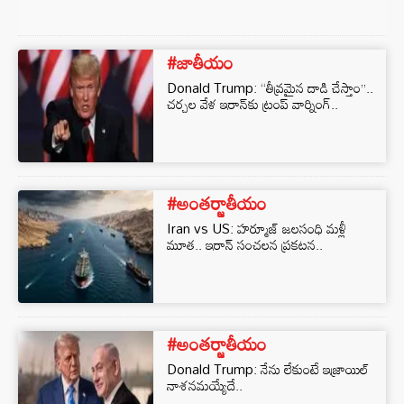
#జాతీయం
Donald Trump: “తీవ్రమైన దాడి చేస్తాం”..
చర్చల వేళ ఇరాన్‌కు ట్రంప్ వార్నింగ్..
#అంతర్జాతీయం
Iran vs US: హర్మూజ్ జలసంధి మళ్లీ
మూత.. ఇరాన్ సంచలన ప్రకటన..
#అంతర్జాతీయం
Donald Trump: నేను లేకుంటే ఇజ్రాయిల్
నాశనమయ్యేదే..