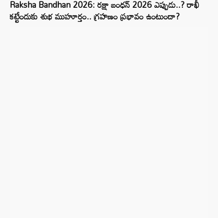
Raksha Bandhan 2026: రక్షా బంధన్ 2026 ఎప్పుడు..? రాఖీ
కట్టేందుకు శుభ ముహూర్తం.. గ్రహణం ప్రభావం ఉంటుందా?