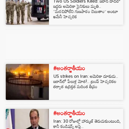
Two US Soldiers Killed: ఇరాన్ దాడిలో
ఇద్దరు అమెరికా సైనికులు మృతి..
“మరచిపోలేని గుణపాఠం చెబుతాం” అంటూ
ఖమేనీ హెచ్చరిక
#అంతర్జాతీయం
US strikes on Iran: అమెరికా దూకుడు..
ఇరాన్‌లో పేలుళ్ల మోత!.. ట్రంప్ హెచ్చరికల
తర్వాత ఉద్రిక్తత మరింత తీవ్రం
#అంతర్జాతీయం
Iran: 30 రోజుల్లో హార్ముజ్ తెరుచుకుంటుంది,
కానీ కండిషన్స్ అప్లై..