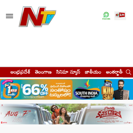
ఆంధ్రప్రదేశ్
తెలంగాణ
సినిమా న్యూస్
జాతీయం
అంతర్జాతీయం