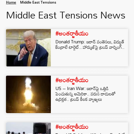
Home
Middle East Tensions
Middle East Tensions News
#అంతర్జాతీయం
Donald Trump: ఇరాన్ వంతెనలు, విద్యుత్
కేంద్రాలే టార్గెట్.. హార్ముజ్‌పై ట్రంప్ వార్నింగ్..
#అంతర్జాతీయం
US – Iran War: ఇరాన్‌పై ఒత్తిడి
పెంచుతున్న అమెరికా.. వరుస దాడులతో
ఉద్రిక్తత.. ట్రంప్‌ కీలక వ్యాఖ్యలు
#అంతర్జాతీయం