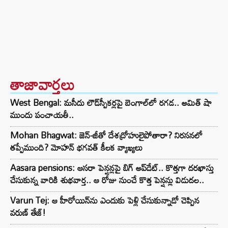
తాజావార్తలు
West Bengal: మసీదు లౌడ్‌స్పీకర్లపై బెంగాల్‌లో రగడ.. అమిత్ షా
ముందు పంచాయతీ..
Mohan Bhagwat: జెన్-జీతో దేశద్రోహులైపోతారా? నిరసనలో
తప్పేముంది? మోహన్ భగవత్ కీలక వ్యాఖ్యలు
Aasara pensions: ఆసరా పెన్షన్లపై బిగ్ అప్‌డేట్.. కొత్తగా దరఖాస్తు
చేసుకున్న వారికి శుభవార్త.. ఆ రోజు నుంచే కొత్త పెన్షన్లు విడుదల..
Varun Tej: ఆ హీరోయిన్‌ను ఎందుకు పెళ్లి చేసుకున్నాడో చెప్పిన
వరుణ్ తేజ్!