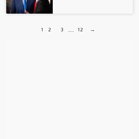
1
2
3
…
12
→