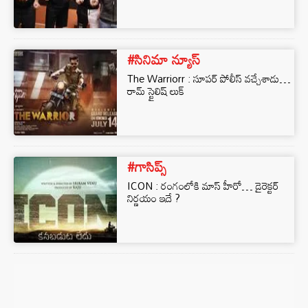
#సినిమా న్యూస్
The Warriorr : సూపర్ పోలీస్ వచ్చేశాడు…
రామ్ స్టైలిష్ లుక్
#గాసిప్స్
ICON : రంగంలోకి మాస్ హీరో… డైరెక్టర్
నిర్ణయం ఇదే ?