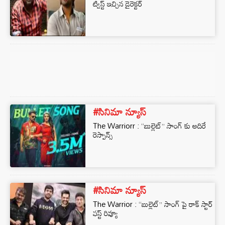
ట్విస్ట్ ఇచ్చిన డైరెక్టర్
#సినిమా న్యూస్
The Warriorr : “బుల్లెట్” సాంగ్ కు అదిరే
రెస్పాన్స్
#సినిమా న్యూస్
The Warrior : “బుల్లెట్” సాంగ్ పై రాక్ స్టార్
ఫస్ట్ రివ్యూ