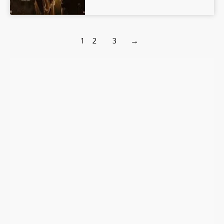
1
2
3
→