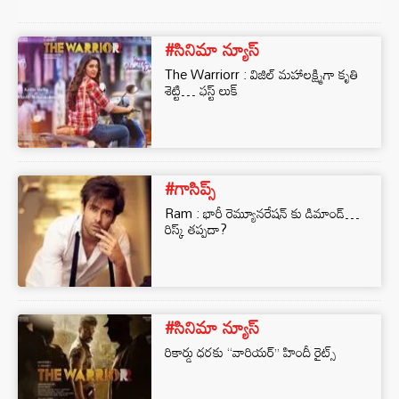
#సినిమా న్యూస్
The Warriorr : విజిల్ మహాలక్ష్మిగా కృతి
శెట్టి… ఫస్ట్ లుక్
#గాసిప్స్
Ram : భారీ రెమ్యూనరేషన్ కు డిమాండ్…
రిస్క్ తప్పదా?
#సినిమా న్యూస్
రికార్డు ధరకు “వారియర్” హిందీ రైట్స్