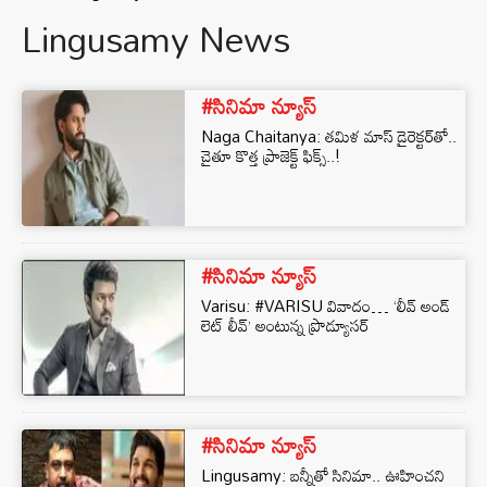
Lingusamy News
#సినిమా న్యూస్
Naga Chaitanya: తమిళ మాస్ డైరెక్టర్‌‌తో..
చైతూ కొత్త ప్రాజెక్ట్‌ ఫిక్స్..!
#సినిమా న్యూస్
Varisu: #VARISU వివాదం… ‘లీవ్ అండ్
లెట్ లీవ్’ అంటున్న ప్రొడ్యూసర్
#సినిమా న్యూస్
Lingusamy: బన్నీతో సినిమా.. ఊహించని