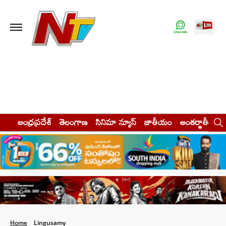
ఆంధ్రప్రదేశ్
తెలంగాణ
సినిమా న్యూస్
జాతీయం
అంతర్జాతీయం
Home
Lingusamy