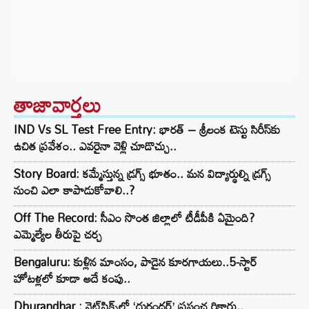
తాజావార్తలు
IND Vs SL Test Free Entry: భారత్ – శ్రీలంక టెస్టు సిరీస్‌కు
ఉచిత ప్రవేశం.. ఎవరైనా వెళ్లి చూడొచ్చు..
Story Board: కమ్మేస్తున్న డ్రగ్స్ భూతం.. మన విద్యార్థుల్ని డ్రగ్స్
నుంచి ఎలా కాపాడుకోవాలి..?
Off The Record: సీఎం సొంత జిల్లాలో టీడీపీకి ఏమైంది?
ఎమ్మెల్యేల తీరుపై చర్చ
Bengaluru: కుళ్లిన మాంసం, పాడైన కూరగాయలు..5-స్టార్
హోటళ్లలో కూడా అదే కంపు..
Dhurandhar : నెట్‌ఫ్లిక్స్‌లో ‘ధురంధర్’ ప్రపంచ రికార్డు..