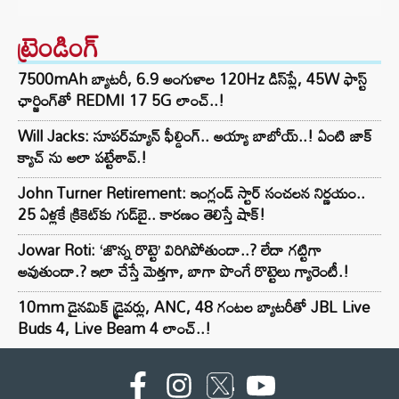
ట్రెండింగ్‌
7500mAh బ్యాటరీ, 6.9 అంగుళాల 120Hz డిస్‌ప్లే, 45W ఫాస్ట్
ఛార్జింగ్‌తో REDMI 17 5G లాంచ్..!
Will Jacks: సూపర్‌మ్యాన్ ఫీల్డింగ్.. అయ్యా బాబోయ్..! ఏంటి జాక్
క్యాచ్ ను అలా పట్టేశావ్.!
John Turner Retirement: ఇంగ్లండ్ స్టార్ సంచలన నిర్ణయం..
25 ఏళ్లకే క్రికెట్‌కు గుడ్‌బై.. కారణం తెలిస్తే షాక్!
Jowar Roti: ‘జొన్న రొట్టె’ విరిగిపోతుందా..? లేదా గట్టిగా
అవుతుందా.? ఇలా చేస్తే మెత్తగా, బాగా పొంగే రొట్టెలు గ్యారెంటీ.!
10mm డైనమిక్ డ్రైవర్లు, ANC, 48 గంటల బ్యాటరీతో JBL Live
Buds 4, Live Beam 4 లాంచ్..!