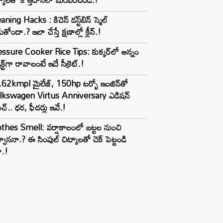
aning Hacks : కిచెన్ డస్ట్‌బిన్ స్మెల్
ుతోందా.? ఇలా చేస్తే క్షణాల్లో క్లీన్.!
ssure Cooker Rice Tips: కుక్కర్‌లో అన్నం
ెక్ట్‌గా రావాలంటే ఇదే సీక్రెట్.!
62kmpl మైలేజ్, 150hp టర్బో ఇంజిన్‌తో
lkswagen Virtus Anniversary ఎడిషన్
చ్.. ధర, ఫీచర్లు ఇవే.!
thes Smell: వర్షాకాలంలో బట్టల నుంచి
్వాసనా.? ఈ సింపుల్ చిట్కాలతో చెక్ పెట్టండి
ా.!