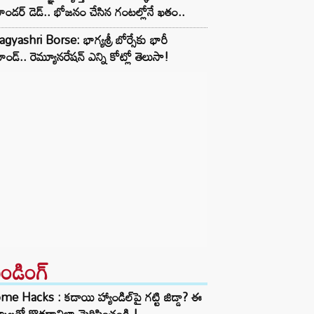
ండర్ డెడ్.. భోజనం చేసిన గంటల్లోనే ఖతం..
gyashri Borse: భాగ్యశ్రీ బోర్సేకు భారీ
ాండ్.. రెమ్యూనరేషన్ ఎన్ని కోట్లో తెలుసా!
రెండింగ్‌
e Hacks : కడాయి హ్యాండిల్‌పై గట్టి జిడ్డా? ఈ
్కాలతో కొత్తదానిలా మెరిపించండి.!