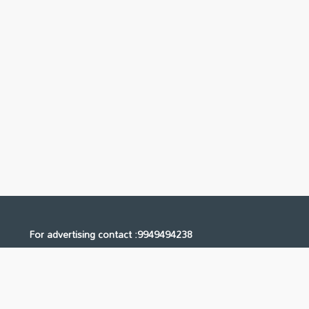
For advertising contact :9949494238
Email: digital@ntvnetwork.com
Us
Contact Us
Privacy Policy
Terms & Conditions