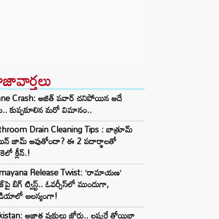
ాజావార్తలు
ane Crash: అజిత్ పవార్ చనిపోయిన అదే
ట.. కుప్పకూలిన మరో విమానం..
throom Drain Cleaning Tips : బాత్రూమ్
ెయిన్ జామ్ అవుతోందా? ఈ 2 పదార్థాలతో
కెలో క్లీన్.!
mayana Release Twist: ‘రామాయణ’
జ్‌పై బిగ్ ట్విస్ట్.. ఓవర్సీస్‌లో ముందుగా,
డియాలో ఆలస్యంగా!
istan: అజ్ఞాత వ్యక్తులు జోరు.. లష్కరే తోయిబా