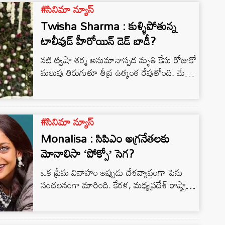
#సినిమా న్యూస్
వ్యాఖ్యానించింది. 23 ఏళ్ల ఇంజనీరింగ్ విద్యార్థి
దాఖలు చేసిన పిటిషన్ సమయంలో జస్టిస్ ఆర్
Twisha Sharma : కుళ్ళిపోతున్న
నటరాజ్ ధర్మాసనం…
టాలీవుడ్ హీరోయిన్ డెడ్ బాడీ?
నటి ట్విషా శర్మ అనుమానాస్పద మృతి కేసు రోజుకో
మలుపు తిరుగుతూ తీవ్ర ఉత్కంఠ రేపుతోంది. మే
12న భోపాల్‌లో ట్విషా ప్రాణాలు కోల్పోగా..
ఎనిమిది రోజులు గడుస్తున్నా ఇప్పటివరకు ఆమె
అంత్యక్రియలు జరగలేదు. ప్రస్తుతం ఆమె
#సినిమా న్యూస్
మృతదేహాన్ని భోపాల్‌లోని ఎయిమ్స్ (AIIMS)
ఆస్పత్రి మార్చురీలో భద్రపరిచారు. దర్యాప్తు
Monalisa : సిపిఎం అగ్రనేతలకు
పారదర్శకంగా జరగడం లేదంటూ కుటుంబ
మోనాలిసా ‘పోక్సో’ సెగ?
సభ్యులు, లాయర్ ఆందోళన వ్యక్తం చేస్తున్న
ఒక ప్రేమ వివాహం ఇప్పుడు దేశవ్యాప్తంగా పెను
నేపథ్యంలో ఈ కేసులో పలు కీలక పరిణామాలు
సంచలనంగా మారింది. కేరళ, మధ్యప్రదేశ్ రాష్ట్రాల
చోటుచేసుకున్నాయి. రోజులు గడుస్తున్న కొద్దీ
మధ్య నడుస్తున్న ఈ హైడ్రామాలో కేరళ గత టర్మ్
మార్చురీలో…
అధికార కమ్యూనిస్ట్ పార్టీ (CPI-M) అగ్రనేతలు,
ఏకంగా ఒక రాష్ట్ర మంత్రి చట్టపరమైన ఇబ్బందుల్లో