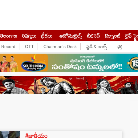
తెలంగాణ
రివ్యూలు
క్రీడలు
ఆటోమొబైల్స్
బిజినెస్‌
టెక్నాలజీ
లైఫ్ స్టై
e Record
OTT
Chairman's Desk
స్టడీ & జాబ్స్
భక్తి
#జాతీయం