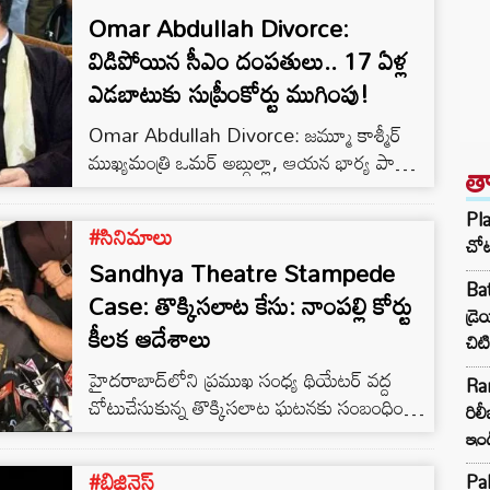
Omar Abdullah Divorce:
విడిపోయిన సీఎం దంపతులు.. 17 ఏళ్ల
ఎడబాటుకు సుప్రీంకోర్టు ముగింపు!
Omar Abdullah Divorce: జమ్మూ కాశ్మీర్
ముఖ్యమంత్రి ఒమర్ అబ్దుల్లా, ఆయన భార్య పాయల్
త
అబ్దుల్లా దాంపత్య బంధానికి అధికారికంగా ముగింపు
పలికింది. దాదాపు 17 ఏళ్లుగా విడిగా జీవిస్తున్న ఈ
Pl
#సినిమాలు
దంపతులు పరస్పర అంగీకారంతో విడాకులు
చో
Sandhya Theatre Stampede
తీసుకోవాలని నిర్ణయించుకోగా, వారి అభ్యర్థనకు
Ba
సుప్రీంకోర్టు ఆమోదం తెలిపింది. అలాగే ఒకరిపై
Case: తొక్కిసలాట కేసు: నాంపల్లి కోర్టు
డ్ర
ఒకరు దాఖలు చేసుకున్న అన్ని న్యాయపరమైన
కీలక ఆదేశాలు
చిటి
కేసులను ఉపసంహరించుకోవడానికి కూడా ఇరు
హైదరాబాద్‌లోని ప్రముఖ సంధ్య థియేటర్ వద్ద
పక్షాలు అంగీకరించాయి. ఈ కేసును జస్టిస్
Ra
చోటుచేసుకున్న తొక్కిసలాట ఘటనకు సంబంధించి
పి.ఎస్.నరసింహ, జస్టిస్ అలోక్ అరధే ధర్మాసనం…
రిలీ
నాంపల్లి కోర్టులో విచారణ కొనసాగింది. కేసు
ఇం
విచారణ సందర్భంగా న్యాయస్థానం పలు కీలక
#బిజినెస్‌
Pak
ఆదేశాలు జారీ చేసింది. అనారోగ్య కారణాల వల్ల ఈ