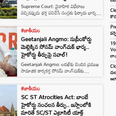
Supreme Court: వైవాహిక విభేదాలు
Cle
వచ్చినప్పుడు భర్త పనిచేసే సంస్థకు ఫిర్యాదు భార్య
కొడ
ఫిర్యాదు చేయడం, ఉద్యోగం ఊడేలా ప్రయత్నించడం
ఎంత వరకు కరెక్ట్? దానివల్ల ఎలాంటి నష్టం
Pre
#జాతీయం
జరుగుతుందో దేశ అత్యున్నత న్యాయస్థానం స్పష్టం
పర్ఫ
Geetanjali Angmo: సుప్రీంకోర్టు
చేసింది. భార్యాభర్తల గొడవల సమయంలో
19.
చాలామంది మహిళలు భర్త యాజమాన్యానికి
మెట్లెక్కిన సోనమ్ వాంగ్‌చుక్ భార్య..
Vo
ఉత్తరాలు రాస్తున్నారని, ఇది చాలా తప్పుడు పద్ధతి
హైకోర్టు తీర్పుపై సవాల్!
లాం
అని సుప్రీంకోర్టు ఆందోళన వ్యక్తం చేసింది.
Geetanjali Angmo: లడఖ్‌కు చెందిన ప్రముఖ
న్యాయమూర్తులు జస్టిస్ బి.వి. నాగరత్న, జస్టిస్ ఆర్.
Clo
సామాజిక కార్యకర్త సోనమ్ వాంగ్‌చుక్‌‌కు
మహదేవన్‌లతో కూడిన ధర్మాసనం ఇటీవల…
దుర
సంబంధించిన కేసులో కీలక పరిణామం
ఇల
చోటుచేసుకుంది. సఫ్దర్‌జంగ్ ఆసుపత్రి నుంచి
#జాతీయం
ఆయనను ప్రైవేట్ ఆసుపత్రికి తరలించాలని కోరుతూ
SC ST Atrocities Act: బాంబే
దాఖలైన పిటిషన్‌ను ఢిల్లీ హైకోర్టు కొట్టివేయడంతో,
ఆయన భార్య డాక్టర్ గీతాంజలి ఆంగ్మో
హైకోర్టు సంచలన తీర్పు.. ఇస్లాంలోకి
సుప్రీంకోర్టును ఆశ్రయించారు. హైకోర్టు ఉత్తర్వును
మారితే SC/ST ఎట్రాసిటీ యాక్ట్