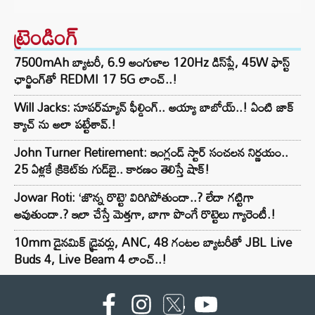
ట్రెండింగ్‌
7500mAh బ్యాటరీ, 6.9 అంగుళాల 120Hz డిస్‌ప్లే, 45W ఫాస్ట్
ఛార్జింగ్‌తో REDMI 17 5G లాంచ్..!
Will Jacks: సూపర్‌మ్యాన్ ఫీల్డింగ్.. అయ్యా బాబోయ్..! ఏంటి జాక్
క్యాచ్ ను అలా పట్టేశావ్.!
John Turner Retirement: ఇంగ్లండ్ స్టార్ సంచలన నిర్ణయం..
25 ఏళ్లకే క్రికెట్‌కు గుడ్‌బై.. కారణం తెలిస్తే షాక్!
Jowar Roti: ‘జొన్న రొట్టె’ విరిగిపోతుందా..? లేదా గట్టిగా
అవుతుందా.? ఇలా చేస్తే మెత్తగా, బాగా పొంగే రొట్టెలు గ్యారెంటీ.!
10mm డైనమిక్ డ్రైవర్లు, ANC, 48 గంటల బ్యాటరీతో JBL Live
Buds 4, Live Beam 4 లాంచ్..!