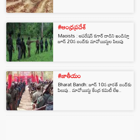
#ఆంధ్రప్రదేశ్
Maoists : ఆపరేషన్ కగార్ దాడిని ఖండిస్తూ
జూన్ 20న బంద్‌కు మావోయిస్టుల పిలుపు
#జాతీయం
Bharat Bandh: జూన్ 10న భారత్ బంద్‌కు
పిలుపు.. మావోయిస్టు కేంద్ర కమిటీ లేఖ..