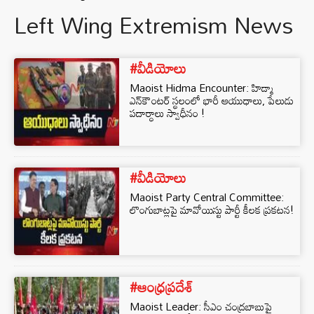
Left Wing Extremism News
#వీడియోలు
Maoist Hidma Encounter: హిడ్మా
ఎన్‌కౌంటర్ స్థలంలో భారీ ఆయుధాలు, పేలుడు
పదార్ధాలు స్వాధీనం !
#వీడియోలు
Maoist Party Central Committee:
లొంగుబాట్లపై మావోయిస్టు పార్టీ కీలక ప్రకటన!
#ఆంధ్రప్రదేశ్
Maoist Leader: సీఎం చంద్రబాబుపై