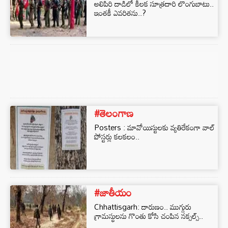
అలిపిరి దాడిలో కీలక సూత్రదారి లొంగుబాటు..
ఇంతకీ ఎవరితను..?
#తెలంగాణ
Posters : మావోయిస్టులకు వ్యతిరేకంగా వాల్
పోస్టర్లు కలకలం..
#జాతీయం
Chhattisgarh: దారుణం.. ముగ్గురు
గ్రామస్థులను గొంతు కోసి చంపిన నక్సల్స్..