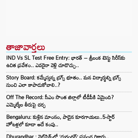
తాజావార్తలు
IND Vs SL Test Free Entry: భారత్ – శ్రీలంక టెస్టు సిరీస్‌కు
ఉచిత ప్రవేశం.. ఎవరైనా వెళ్లి చూడొచ్చు..
Story Board: కమ్మేస్తున్న డ్రగ్స్ భూతం.. మన విద్యార్థుల్ని డ్రగ్స్
నుంచి ఎలా కాపాడుకోవాలి..?
Off The Record: సీఎం సొంత జిల్లాలో టీడీపీకి ఏమైంది?
ఎమ్మెల్యేల తీరుపై చర్చ
Bengaluru: కుళ్లిన మాంసం, పాడైన కూరగాయలు..5-స్టార్
హోటళ్లలో కూడా అదే కంపు..
Dhurandhar : నెట్‌ఫ్లిక్స్‌లో ‘ధురంధర్’ ప్రపంచ రికార్డు..