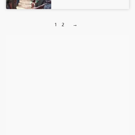
1
2
→