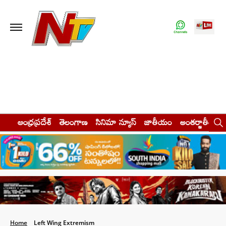
ఆంధ్రప్రదేశ్
తెలంగాణ
సినిమా న్యూస్
జాతీయం
అంతర్జాతీయం
Home
Left Wing Extremism