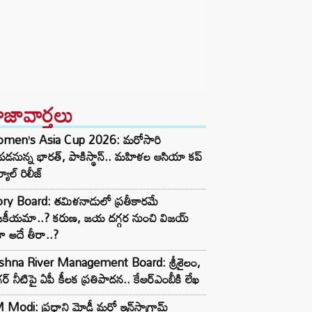
ాజావార్తలు
men’s Asia Cup 2026: మరోసారి
డనున్న భారత్, పాకిస్థాన్.. మహిళల ఆసియా కప్
్యూల్ రిలీజ్
ory Board: తమిళనాడులో ప్రతీకారమే
జకీయమా..? కరుణ, జయ దగ్గర నుంచి విజయ్
ా అదే తీరా..?
ishna River Management Board: శ్రీశైలం,
ర్ నీటిపై ఏపీ కీలక ప్రతిపాదన.. కేఆర్ఎంబీకి లేఖ
Modi: ప్రధాని మోడీ మరో ఇన్‌స్టాగ్రామ్