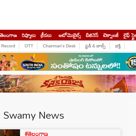
తెలంగాణ
రివ్యూలు
క్రీడలు
ఆటోమొబైల్స్
బిజినెస్‌
టెక్నాలజీ
లైఫ్ స్టై
e Record
OTT
Chairman's Desk
స్టడీ & జాబ్స్
భక్తి
ha Swamy News
#తెలంగాణ