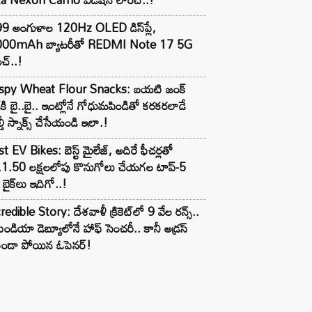
99 అంగుళాల 120Hz OLED డిస్‌ప్లే,
000mAh బ్యాటరీతో REDMI Note 17 5G
చ్..!
ispy Wheat Flour Snacks: బయటి జంక్
్‌కి బై..బై.. ఇంట్లోనే గోధుమపిండితో కరకరలాడే
్తీ స్నాక్స్ చేసేయండి ఇలా.!
t EV Bikes: బెస్ట్ మైలేజ్, అదిరే ఫీచర్లతో
.1.50 లక్షలలోపు కొనుగోలు చేయగల టాప్-5
బైక్‌లు ఇదిగో..!
redible Story: దేశవాళీ క్రికెట్‌లో 9 వేల రన్స్..
ిండియా డెబ్యూలోనే హాఫ్ సెంచరీ.. కానీ అడ్రస్
కుండా పోయిన ఓపెనర్!