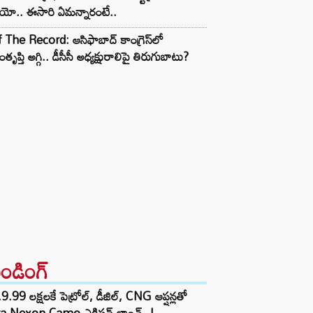
ియో.. ఈసారి ఏమన్నారంటే..
 The Record: ఆసిఫాబాద్ కాంగ్రెస్‌లో
తృప్తి అగ్గి.. డీసీసీ అధ్యక్షురాలిపై తిరుగుబాటు?
రెండింగ్‌
9.99 లక్షలకే పెట్రోల్, డీజిల్, CNG ఆప్షన్లతో
ta Nexon Camo ఎడిషన్ లాంచ్..!