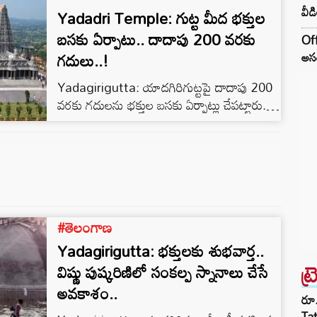
వీడ
Yadadri Temple: గుట్ట మీద భక్తుల
కార్యక్రమానికి హాజరు కావాలని కోరుతూ తెలంగాణ
తొలి ముఖ్యమంత్రి, యాదగిరి గుట్ట పునర్నిర్మాణ కర్త,
బసకు ఏర్పాటు.. దాదాపు 200 వరకు
Off
బి ఆర్ ఎస్ అధినేత కె చంద్రశేఖర్ రావుని ఆలయ
గదులు..!
అసం
పూజారులు మర్యాదపూర్వకంగా కలిసి
Yadagirigutta: యాదగిరిగుట్టపై దాదాపు 200
ఆహ్వానించారు. అనంతరం…మార్చి నెల 1 నుంచి
వరకు గదులను భక్తుల బసకు ఏర్పాట్లు చేపట్టారు.
11 వ తారీఖు…
లక్ష్మీ నరసింహస్వామి ఆలయానికి వచ్చే భక్తులు
వసతి పరంగా తీవ్ర ఇబ్బందులు పడుతుండటంతో..
#తెలంగాణ
Yadagirigutta: భక్తులకు శుభవార్త..
ట్
విష్ణు పుష్కరిణిలో సంకల్ప స్నానాలు చేసే
అవకాశం..
రూ.
Ta