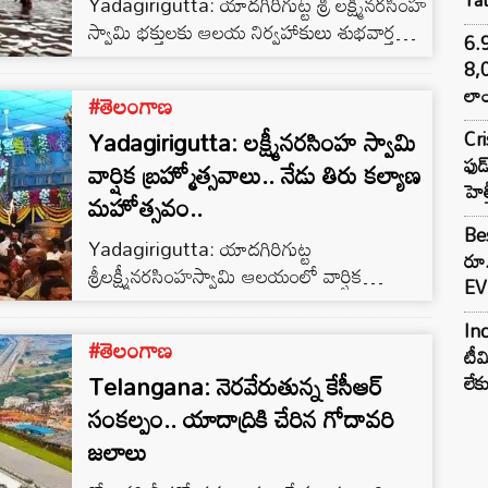
Yadagirigutta: యాదగిరిగుట్ట శ్రీ లక్ష్మీనరసింహ
స్వామి భక్తులకు ఆలయ నిర్వహాకులు శుభవార్త
6.
తెలిపారు. సుమారు పదేళ్ల తర్వాత మళ్లీ
8,
కొండపైనున్న విష్ణు పుష్కరిణిలో భక్తులకు సంకల్ప
లాం
#తెలంగాణ
స్నానం ఆచరించే అవకాశం కల్పిస్తున్నట్లు
Yadagirigutta: లక్ష్మీనరసింహ స్వామి
అధికారులు వెల్లడించారు.
Cr
ఫుడ
వార్షిక బ్రహ్మోత్సవాలు.. నేడు తిరు కల్యాణ
హెల
మహోత్సవం..
Bes
Yadagirigutta: యాదగిరిగుట్ట
రూ
శ్రీలక్ష్మీనరసింహస్వామి ఆలయంలో వార్షిక
EV 
బ్రహ్మోత్సవాలు కొనసాగుతున్నాయి. ఈ నెల 11
నుంచి ప్రారంభమైన బ్రహ్మోత్సవాలు 21 వరకు
Inc
#తెలంగాణ
వైభవంగా జరగనున్నాయి.
టీమ
Telangana: నెరవేరుతున్న కేసీఆర్
లే
సంకల్పం.. యాదాద్రికి చేరిన గోదావరి
జలాలు