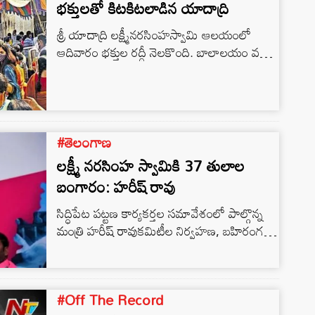
భక్తులతో కిటకిటలాడిన యాదాద్రి
శ్రీ యాదాద్రి లక్ష్మీనరసింహస్వామి ఆలయంలో
ఆదివారం భక్తుల రద్దీ నెలకొంది. బాలాలయం వద్ద
భక్తులతో క్యూ లైన్లు కిక్కిరిసిపోవడంతో భక్తులకు
సాధారణ దర్శనానికి రెండు గంటల సమయం
పడుతుండగా, ప్రత్యేక దర్శనానికి గంట సమయం
పట్టింది. తెల్లవారుజామున 4 గంటలకు
బాలాలయంలోని శ్రీ లక్ష్మీనృసింహ స్వామి వారికి
#తెలంగాణ
ఆర్జిత సేవలు నిర్వహించారు. బాలాలయంలో
లక్ష్మీ నరసింహ స్వామికి 37 తులాల
ఆలయ అర్చకులు నిజాభిషేకం, సుదర్శన మహా
బంగారం: హరీష్‌ రావు
హోమం నిర్వహించారు. గుట్టపైన ఉన్న పాత
గోశాలలోని వ్రత మండపంలో జరిగిన శ్రీ
సిద్ధిపేట పట్టణ కార్యకర్తల సమావేశంలో పాల్గొన్న
సత్యనారాయణ స్వామి…
మంత్రి హరీష్ రావుకమిటీల నిర్వహణ, బహిరంగ
సభ పై కార్యకర్తలకు దిశా నిర్దేశం చేశారు.మంత్రి
హరీష్ రావు మాట్లాడుతూ తన పిలుపుతో స్వచ్ఛం
దంగా యాదాద్రి ఆలయ గోపురానికి బంగారాన్ని
#Off The Record
ప్రకటించిన కౌన్సి లర్స్, టీఆర్‌ఎస్‌ కార్యకర్తలను