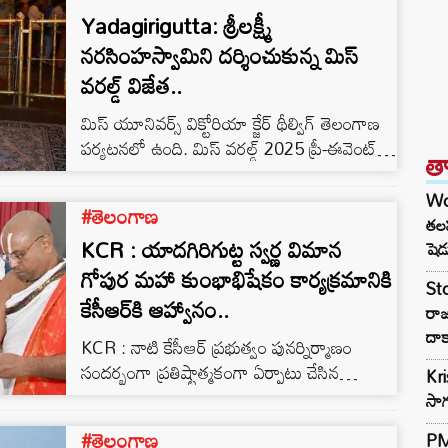
Yadagirigutta: శ్రీలక్ష్మీ
నరసింహస్వామిని దర్శించుకున్న మిస్
వరల్డ్ విజేత..
మిస్ యూనివర్స్ విక్టోరియా క్జేర్ థీల్విగ్ తెలంగాణ
పర్యటనలో ఉంది. మిస్ వరల్డ్ 2025 ప్రీ-ఈవెంట్
త
ప్రెస్ కాన్ఫరెన్స్‌లో భాగంగా హైదరాబాద్‌కు
చేరుకుంది. ఆమె ఈ రోజు యాదగిరిగుట్ట లక్ష్మీ
Wo
#తెలంగాణ
నరసింహ స్వామిని దర్శించుకుంది. క్జేర్ థీల్విగ్‌కు
తలప
KCR : యాదగిరిగుట్ట స్వర్ణ విమాన
ఆలయ అధికారులు స్వాగతం పలికారు. ప్రత్యేక
షెడ
దర్శనం కల్పించారు. హిందు సాంప్రదాయ దుస్తులు
గోపుర మహా కుంభాభిషేకం కార్యక్రమానికి
St
ధరించిన క్జేర్ థీల్విగ్‌ స్వామికి ప్రత్యేక పూజలు,
కేసీఆర్‌కి ఆహ్వానం..
రా
అఖండ దీపారాధన చేసింది. అనంతరం పూజారుల
దాక
KCR : నాటి కేసీఆర్ ప్రభుత్వం పునర్నిర్మాణం
ఆశీర్వచ‌నం తీసుకుంది. ఆలయ విశిష్టతను
సందర్భంగా ప్రతిష్టాత్మకంగా ఏర్పాటు చేసిన
అధికారులు వివరించారు. ఆలయ…
Kr
యాదగిరిగుట్ట శ్రీలక్ష్మీ నరసింహస్వామి దేవస్థాన స్వర్ణ
సాగ
విమాన గోపురానికి.. ఈనెల 23 న మహా
#తెలంగాణ
PM 
కుంభాభిషేకం కార్యక్రమం జరుగనుంది. ఈ