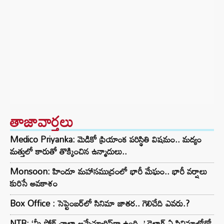
తాజావార్తలు
Medico Priyanka: మెడికో ప్రియాంక పరిస్థితి విషమం.. మద్యం
మత్తులో కారుతో తొక్కించిన ఉన్మాదులు..
Monsoon: హిందూ మహాసముద్రంలో భారీ మేఘం.. భారీ వర్షాలు
కురిసే అవకాశం
Box Office : సెప్టెంబర్‌లో సినిమా జాతర.. గెలిచేది ఎవరు.?
NTR: ‘మీ స్ట్రోక్ చాలా అమేచ్యూరిష్‌గా ఉంది..’ డైలాగ్ ఏ సినిమాలోదో