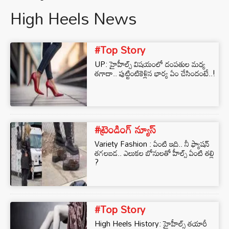
High Heels News
#Top Story
UP: హైహీల్స్ విషయంలో దంపతుల మధ్య
తగాదా.. పుట్టింటికెళ్లిన భార్య ఏం చేసిందంటే..!
#ట్రెండింగ్ న్యూస్
Variety Fashion : ఏంటి ఇది.. నీ ఫ్యాషన్
తగలబడ.. ఎలుకల బోనులతో హీల్స్ ఏంటి తల్లి
?
#Top Story
High Heels History: హైహీల్స్‌ తయారీ