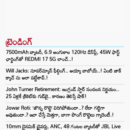
ట్రెండింగ్‌
7500mAh బ్యాటరీ, 6.9 అంగుళాల 120Hz డిస్‌ప్లే, 45W ఫాస్ట్
ఛార్జింగ్‌తో REDMI 17 5G లాంచ్..!
Will Jacks: సూపర్‌మ్యాన్ ఫీల్డింగ్.. అయ్యా బాబోయ్..! ఏంటి జాక్
క్యాచ్ ను అలా పట్టేశావ్.!
John Turner Retirement: ఇంగ్లండ్ స్టార్ సంచలన నిర్ణయం..
25 ఏళ్లకే క్రికెట్‌కు గుడ్‌బై.. కారణం తెలిస్తే షాక్!
Jowar Roti: ‘జొన్న రొట్టె’ విరిగిపోతుందా..? లేదా గట్టిగా
అవుతుందా.? ఇలా చేస్తే మెత్తగా, బాగా పొంగే రొట్టెలు గ్యారెంటీ.!
10mm డైనమిక్ డ్రైవర్లు, ANC, 48 గంటల బ్యాటరీతో JBL Live