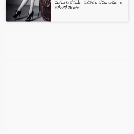
మగవారి కోసమే.. మహిళల కోసం కాదు.. ఆ
కథేంటో తెలుసా!