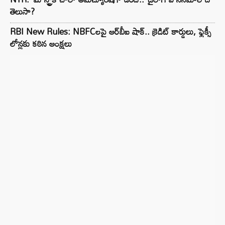
తెలుసా?
RBI New Rules: NBFCలపై ఆర్‌బీఐ షాక్.. క్రెడిట్ కార్డులు, ఫ్లెక్సీ
లోన్లకు కఠిన ఆంక్షలు