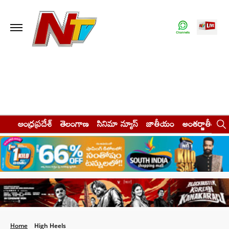
ఆంధ్రప్రదేశ్
తెలంగాణ
సినిమా న్యూస్
జాతీయం
అంతర్జాతీయం
Home
High Heels