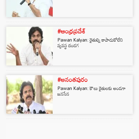
#ఆంధ్రప్రదేశ్
Pawan Kalyan: రైతుల్ని కాపాడుకోలేని
వ్యవస్థ దండగ
#అనంతపురం
Pawan Kalyan: కౌలు రైతులకు అండగా
జనసేన