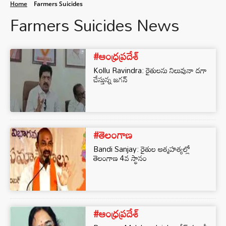
Home
Farmers Suicides
Farmers Suicides News
#ఆంధ్రప్రదేశ్
Kollu Ravindra: రైతులను నిలువునా దగా
చేస్తున్న జగన్
#తెలంగాణ
Bandi Sanjay: రైతుల ఆత్మహత్యల్లో
తెలంగాణ 4వ స్థానం
#ఆంధ్రప్రదేశ్