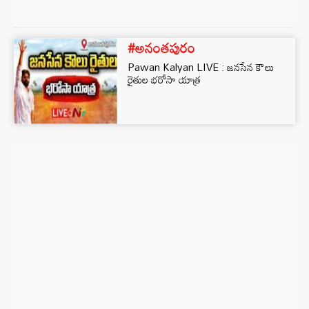
#అనంతపురం
Pawan Kalyan LIVE : జనసేన కౌలు
రైతుల భరోసా యాత్ర