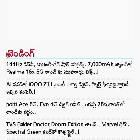
ట్రెండింగ్‌
144Hz డిస్‌ప్లే, మిలిటరీ-గ్రేడ్ షాక్ రెసిస్టన్స్, 7,000mAh బ్యాటరీతో
Realme 16x 5G లాంచ్ కు ముహూర్తం ఫిక్స్..!
AI పవర్‌తో iQOO Z11 ఎంట్రీ.. కొత్త డిజైన్, స్మార్ట్ ఫీచర్లపై క్లారిటీ
ఇచ్చిన కంపెనీ.!
boltt Ace 5G, Evo 4G డిజైన్ రివీల్.. ఆగస్టు 25న భారత్‌లో
లాంచ్‌కు సిద్ధం..!
TVS Raider Doctor Doom Edition లాంచ్.. Marvel థీమ్,
Spectral Green కలర్‌తో కొత్త స్టైల్..!