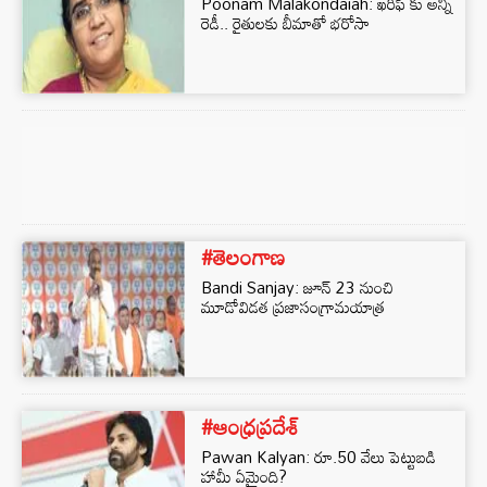
Poonam Malakondaiah: ఖరీఫ్‌ కు అన్నీ
రెడీ.. రైతులకు బీమాతో భరోసా
#తెలంగాణ
Bandi Sanjay: జూన్ 23 నుంచి
మూడోవిడత ప్రజాసంగ్రామయాత్ర
#ఆంధ్రప్రదేశ్
Pawan Kalyan: రూ.50 వేలు పెట్టుబడి
హామీ ఏమైంది?